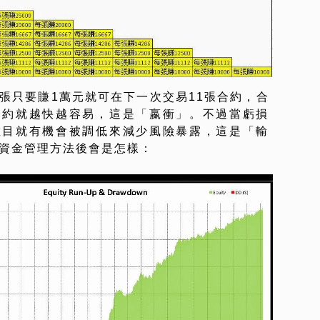
張只要賺1萬元就可在下一次交易11張合約，合
合約就越快越容易，這是「嬴衝」。不過當虧損
數目就有機會被調低來減少風險暴露，這是「輸
個資金管理方法後會是怎樣：