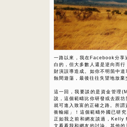
一路以來，我在Facebook
白的，但大多數人還是逆向而行
財演誤導造成。如你不明箇中道
蝕間遊蕩，最後往往失望地放棄
這一回，我要談的是資金管理(Mon
說，這個範疇比你研發或去跟坊
就可進入致富的正確之路。所謂資
衝輸縮」！這個範疇外國已研究幾十
正如我之前和網友談過，Kelly
文看看我和網友的討論。其他的