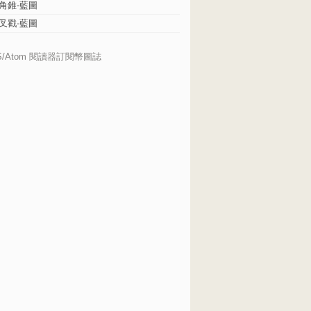
角錐-藍圖
叉戳-藍圖
S/Atom 閱讀器訂閱幣圖誌