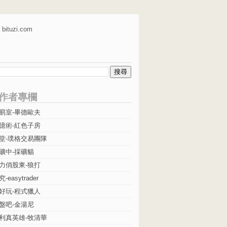
bituzi.com
作者專欄
易室-畢德歐夫
億術-紅色子房
堂-璞格交易團隊
礦中-採礦貓
力俏股東-狼打
easytrader
好玩-程式獵人
盤吧-金湯尼
利真英雄-牧清華