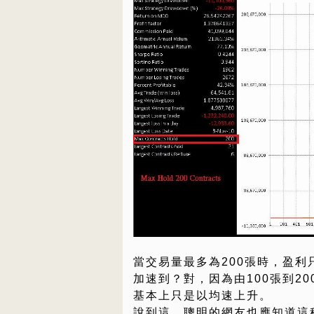
當交易量最多為200張時，盈利
加速到？對，因為由100張到2
基本上只是以均速上升。
說到這，聰明的網友也應知道這