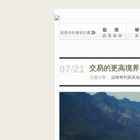
07
/
21
交易的更高境界
主題分類：
謀權奪利真英雄