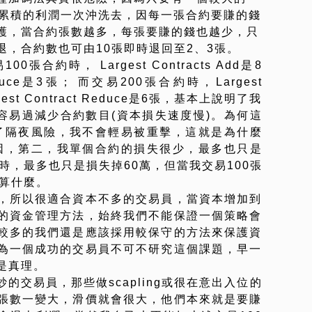
之前累積的利潤一次沖洗去，因每一張合約要賺的錢
護，當合約張數越多，每張要賺的錢也越少，只
，合約數也可由10張即時退回至2、3張。
合約時， Largest Contracts Add是8
 Reduce是3張； 而交易200張合約時，Largest
rgest Contract Reduce是6張，基本上說明了我
容易過減少合約數目(資本損失速度慢)。為何這
，沒了隔夜風險，我不會輕易被重擊，這就是為什麼
個原因，第二，我單個合約的損失很少，最多也只是
0張時，最多也只是損失掉60萬，但當我交易100張
不算什麼。
，所以很適合資本不多的交易員，當資本增加到
的資金管理方法，始終我們不能保證一個策略會
較多的我們還是應該採用較保守的方法來保護資
為一個成功的交易員不可不研究這個課題，早一
是真理。
的交易員，那些做scapling或很在意出入位的
張數一變大，滑價就會很大，他們本來就是要賺