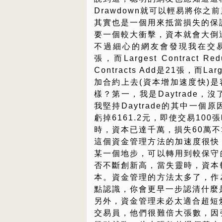
Drawdown就可以輕易將你
其實也是一個用來抵當損失的保
要一個較大衝擊，資本就會大倒退
不過細心的網友會發現我在交易100張
張，而Largest Contract
Contracts Add是21張，而La
加合約上去(資本增加速度快)是
樣？第一，我是Daytrade
我堅持Daytrade的其中一
虧掉6161.2元，即使交易10
時，資本已達千萬，損失60萬
這個資金管理方法的加速度很快
某一個地步，可以轉用到較保守
否不斷創新高，當失靈時，資本
本。資金管理的方法太多了，作
點認識，你會更早一步認清什麼
另外，資金管理未必太適合超短炒
交易員，他們很難倍大張數，因