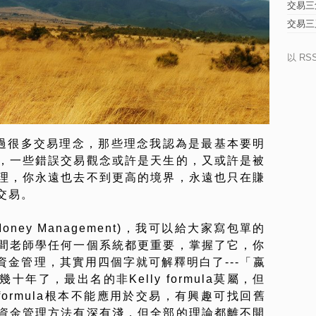
交易三
交易三
以 RS
分享過很多交易理念，那些理念我認為是最基本要明
，一些錯誤交易觀念或許是天生的，又或許是被
理，你永遠也去不到更高的境界，永遠也只在賺
交易。
ey Management)，我可以給大家寫包單的
間老師學任何一個系統都更重要，掌握了它，你
金管理，其實用四個字就可解釋明白了---「嬴
年了，最出名的非Kelly formula莫屬，但
 formula根本不能應用於交易，有興趣可找回舊
資金管理方法有深有淺，但全部的理論都離不開