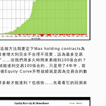
方法我要定下Max holding contracts為
數目會增大到完全不合理不現實，設為最多交易
了……但我們用多久時間來累積到100張合約？
月就能達到交易100張合約，只是用了4年半，當
Equity Curve升勢放綬就是因為交易合約數
約要多耐才能達到？也很快……先看看它的回測表