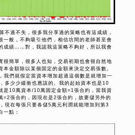
，算不過不失，很多我分享過的策略也有這成績，
很一般，不夠吸引他們，相信坊間的老師甚至會
的成績……對，我認我這策略不夠好，所以我會
實很簡單，很多人也知，交易初期也會很自然地
資本金額除以某個固定的金額來決定交易張數。
元，我們就假定當資本增加超過這個數是就增加一
，多少少緩衝也應該的。我的起始資本也是10
是10萬資本/10萬固定金額=1張合約，當我資
0萬=2張合約，因現在是2張合約，故要儲另外的
，現在每張只要各儲5萬元利潤就能增加到第3
白一點：