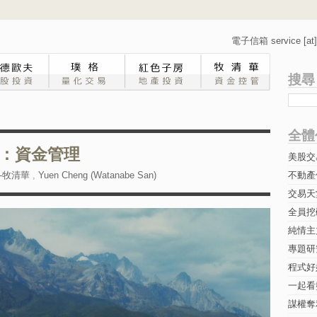
電子信箱 service [at] 
搜尋
全體
：資金管理
美股交
-牧清華
,
Yuen Cheng (Watanabe San)
不動產
交易天
全員挖
純情主
專題研究-
程式好
一起看
謀權奪