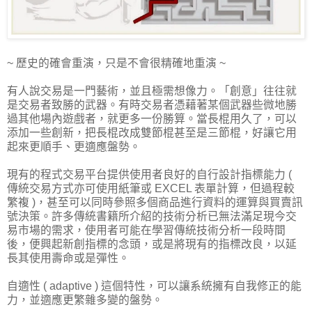
~ 歷史的確會重演，只是不會很精確地重演 ~
有人說交易是一門藝術，並且極需想像力。「創意」往往就
是交易者致勝的武器。有時交易者憑藉著某個武器些微地勝
過其他場內遊戲者，就更多一份勝算。當長棍用久了，可以
添加一些創新，把長棍改成雙節棍甚至是三節棍，好讓它用
起來更順手、更適應盤勢。
現有的程式交易平台提供使用者良好的自行設計指標能力 (
傳統交易方式亦可使用紙筆或 EXCEL 表單計算，但過程較
繁複 )，甚至可以同時參照多個商品進行資料的運算與買賣訊
號決策。許多傳統書籍所介紹的技術分析已無法滿足現今交
易市場的需求，使用者可能在學習傳統技術分析一段時間
後，便興起新創指標的念頭，或是將現有的指標改良，以延
長其使用壽命或是彈性。
自適性 ( adaptive ) 這個特性，可以讓系統擁有自我修正的能
力，並適應更繁雜多變的盤勢。