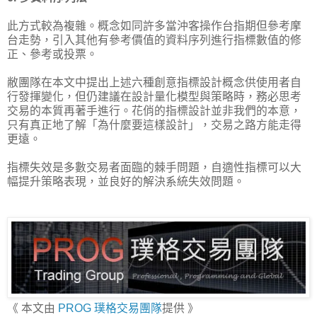
此方式較為複雜。概念如同許多當沖客操作台指期但參考摩
台走勢，引入其他有參考價值的資料序列進行指標數值的修
正、參考或投票。
敝團隊在本文中提出上述六種創意指標設計概念供使用者自
行發揮變化，但仍建議在設計量化模型與策略時，務必思考
交易的本質再著手進行。花俏的指標設計並非我們的本意，
只有真正地了解「為什麼要這樣設計」，交易之路方能走得
更遠。
指標失效是多數交易者面臨的棘手問題，自適性指標可以大
幅提升策略表現，並良好的解決系統失效問題。
《 本文由
PROG 璞格交易團隊
提供 》