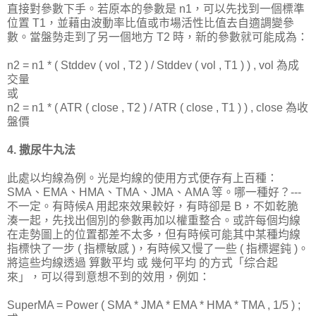
直接對參數下手。若原本的參數是 n1，可以先找到一個標準
位置 T1，並藉由波動率比值或市場活性比值去自適調變參
數。當盤勢走到了另一個地方 T2 時，新的參數就可能成為：
n2 = n1 * ( Stddev ( vol , T2 ) / Stddev ( vol , T1 ) ) , vol 為成
交量
或
n2 = n1 * ( ATR ( close , T2 ) / ATR ( close , T1 ) ) , close 為收
盤價
4. 撒尿牛丸法
此處以均線為例。光是均線的使用方式便存有上百種：
SMA、EMA、HMA、TMA、JMA、AMA 等。哪一種好？---
不一定。有時候A 用起來效果較好，有時卻是 B，不如乾脆
湊一起，先找出個別的參數再加以權重整合。或許每個均線
在走勢圖上的位置都差不太多，但有時候可能其中某種均線
指標快了一步 ( 指標敏感 )，有時候又慢了一些 ( 指標遲鈍 )。
將這些均線透過 算數平均 或 幾何平均 的方式「综合起
來」，可以得到意想不到的效用，例如：
SuperMA = Power ( SMA * JMA * EMA * HMA * TMA , 1/5 ) ;