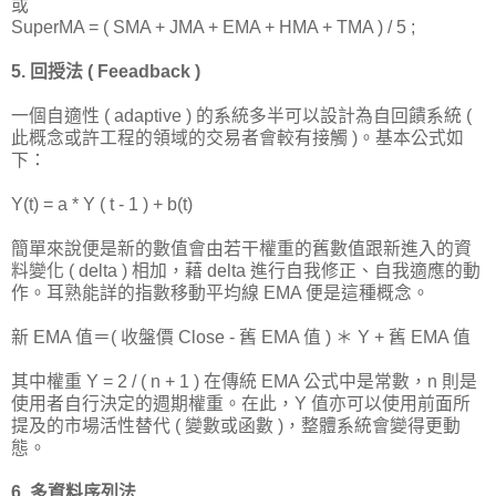
或
SuperMA = ( SMA + JMA + EMA + HMA + TMA ) / 5 ;
5. 回授法 ( Feeadback )
一個自適性 ( adaptive ) 的系統多半可以設計為自回饋系統 (
此概念或許工程的領域的交易者會較有接觸 )。基本公式如
下：
Y(t) = a * Y ( t - 1 ) + b(t)
簡單來說便是新的數值會由若干權重的舊數值跟新進入的資
料變化 ( delta ) 相加，藉 delta 進行自我修正、自我適應的動
作。耳熟能詳的指數移動平均線 EMA 便是這種概念。
新 EMA 值＝( 收盤價 Close - 舊 EMA 值 ) ＊ Y + 舊 EMA 值
其中權重 Y = 2 / ( n + 1 ) 在傳統 EMA 公式中是常數，n 則是
使用者自行決定的週期權重。在此，Y 值亦可以使用前面所
提及的市場活性替代 ( 變數或函數 )，整體系統會變得更動
態。
6. 多資料序列法