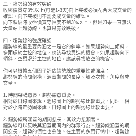
三．趨勢線的有效突破
收盤價貫穿3%以上(可能1-3天)向上突破必須配合大成交量的
確認，向下突破則不需要成交量的確認。
向下跌破時收盤價貫穿幅度不到3%以上，但是如果一直無法
大量站上趨勢線，也算是有效跌破。
四．趨勢線的強度確認
趨勢線的最重要內涵之一是它的斜率。如果趨勢向上傾斜，
多頭處於主控的地位，應該尋找買進的機會。如果趨勢向下
傾斜，空頭處於主控的地位，應該尋找放空的機會。
你可以根據五個因子評估趨勢線的重要性或強度：
趨勢線的時間架構、涵蓋期間的長度、觸及次數、角度與成
交量。
1. 時間架構愈長，趨勢線愈重要。
相對於日線圖來說，週線圖上的趨勢線比較重要。同理，相
對於小時走勢圖來說，日線圖上的趨勢線比較重要。
2. 趨勢線所涵蓋的期間愈長，其效力愈額著。
趨勢線可以反映其涵蓋期間內的群眾行為。趨勢線涵蓋的期
間愈長，趨勢的價性也愈強。在主要的多頭行情中，趨勢線