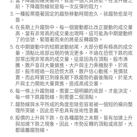
當下降趨勢線突破時，就是一個入貨訊號。在沒升破之
前，下降趨勢線就是每一次反彈的阻力。
一種股票隨著固定的趨勢移動時間愈久，就趨勢愈是可
靠。
在長期上升趨勢中，每一個變動都比改正變動的成交量
高，當有非常高的成交量出現時，這可能為中期變動終
了的信號，緊隨著而來的將是反轉趨勢。
在中期變動中的短期波動結尾，大部分都有極高的成交
量，頂點比底部出現的情況更多，不過在恐慌下跌的底
部常出現非常高的成交量，這是因為在頂點，股市沸
騰，散戶盲目大量搶進，大戶與主力乘機脫手，於底
部，股市經過一段恐慌大跌，散戶信心動搖，見價就
賣，而此時實已到達長期下跌趨勢的最後階段，於是大
戶與主力開始大量買進，造成高成交量。
每一條上升趨勢線，需要二個明顯的底部，才能決定，
每一條下跌趨勢線，則需要二個頂點。
趨勢線與水平所成的角度愈陡愈容易被一個短的橫向整
理所突破，因此愈平愈具有技術性意義。
股價的上升與下跌，在各種趨勢之末期，皆有加速上升
與加速下跌之現象。因此，市勢反轉的頂點或底部，大
都遠離趨勢線。