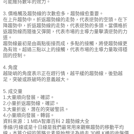
可能維持數年的效力。
3. 價格觸及趨勢線的次數愈多，趨勢線愈重要。
在上升趨勢中。折返趨勢線的走勢，代表逆勢的空頭。在下
降趨勢中，折返趨勢線的走勢，代表逆勢的多頭。當價格折
返趨勢線而隨後又彈開，代表市場的主導力量擊潰逆勢的力
道。
趨勢線最初是由兩點銜接而成，多點的接觸，將使趨勢線更
為有效。超過三點以上的接觸，代表市場的主導力量取得穩
固的控制。
4. 角度
越陡峭的角度表示正在趕行情，越平緩的趨勢線，後勁越
足，突破或跌破時的意義越大。
5. 成交量
1.大量順向發展，確認。
2.小量折返趨勢線，確認。
3.大量折返，潛在的突破警訊。
4.小量順向發展，轉弱。
資料來源：1 MBA智庫百科 2 趨勢線大全
季線/月線或是十日線是我們最常用來觀察趨勢的移動平均
線，本篇介紹的策略元素原始想法為過去 30根 K棒的收盤價