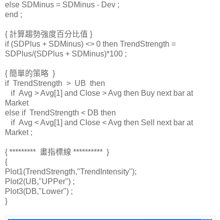
else SDMinus = SDMinus - Dev ;
end ;
{ 計算趨勢強度百分比值 }
if (SDPlus + SDMinus) <> 0 then TrendStrength =
SDPlus/(SDPlus + SDMinus)*100 ;
{ 簡單的策略 }
if TrendStrength > UB then
if Avg > Avg[1] and Close > Avg then Buy next bar at
Market
else if TrendStrength < DB then
if Avg < Avg[1] and Close < Avg then Sell next bar at
Market ;
{ ********* 畫指標線 ********** }
{
Plot1(TrendStrength,"TrendIntensity");
Plot2(UB,"UPPer") ;
Plot3(DB,"Lower") ;
}