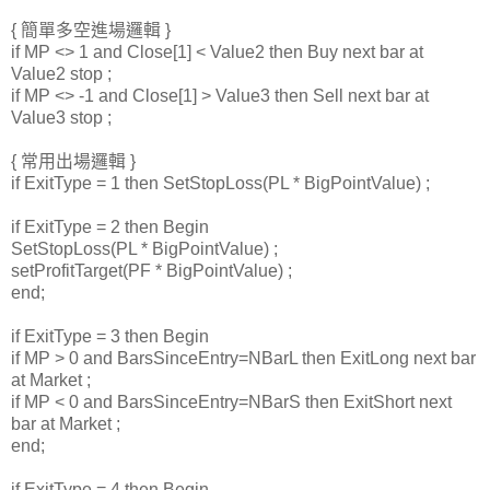
{ 簡單多空進場邏輯 }
if MP <> 1 and Close[1] < Value2 then Buy next bar at
Value2 stop ;
if MP <> -1 and Close[1] > Value3 then Sell next bar at
Value3 stop ;
{ 常用出場邏輯 }
if ExitType = 1 then SetStopLoss(PL * BigPointValue) ;
if ExitType = 2 then Begin
SetStopLoss(PL * BigPointValue) ;
setProfitTarget(PF * BigPointValue) ;
end;
if ExitType = 3 then Begin
if MP > 0 and BarsSinceEntry=NBarL then ExitLong next bar
at Market ;
if MP < 0 and BarsSinceEntry=NBarS then ExitShort next
bar at Market ;
end;
if ExitType = 4 then Begin