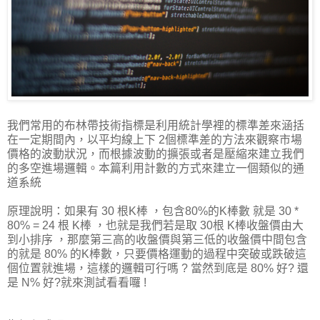
我們常用的布林帶技術指標是利用統計學裡的標準差來涵括
在一定期間內，以平均線上下 2個標準差的方法來觀察市場
價格的波動狀況，而根據波動的擴張或者是壓縮來建立我們
的多空進場邏輯。本篇利用計數的方式來建立一個類似的通
道系統
原理說明：如果有 30 根K棒 ，包含80%的K棒數 就是 30 *
80% = 24 根 K棒 ，也就是我們若是取 30根 K棒收盤價由大
到小排序 ，那麼第三高的收盤價與第三低的收盤價中間包含
的就是 80% 的K棒數，只要價格運動的過程中突破或跌破這
個位置就進場，這樣的邏輯可行嗎 ? 當然到底是 80% 好? 還
是 N% 好?就來測試看看囉 !