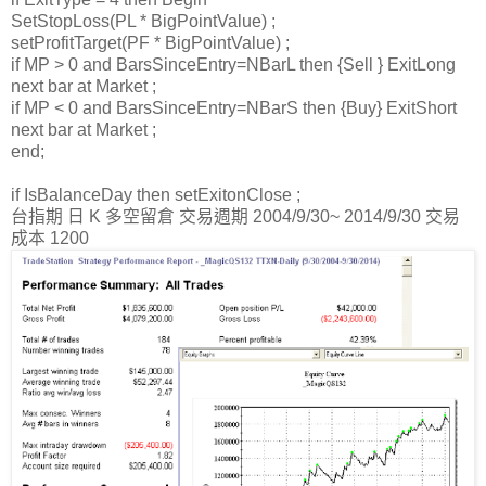
SetStopLoss(PL * BigPointValue) ;
setProfitTarget(PF * BigPointValue) ;
if MP > 0 and BarsSinceEntry=NBarL then {Sell } ExitLong
next bar at Market ;
if MP < 0 and BarsSinceEntry=NBarS then {Buy} ExitShort
next bar at Market ;
end;
if IsBalanceDay then setExitonClose ;
台指期 日 K 多空留倉 交易週期 2004/9/30~ 2014/9/30 交易
成本 1200