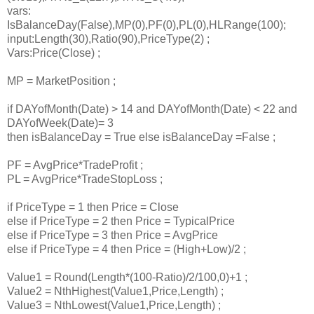
vars:
IsBalanceDay(False),MP(0),PF(0),PL(0),HLRange(100);
input:Length(30),Ratio(90),PriceType(2) ;
Vars:Price(Close) ;
MP = MarketPosition ;
if DAYofMonth(Date) > 14 and DAYofMonth(Date) < 22 and
DAYofWeek(Date)= 3
then isBalanceDay = True else isBalanceDay =False ;
PF = AvgPrice*TradeProfit ;
PL = AvgPrice*TradeStopLoss ;
if PriceType = 1 then Price = Close
else if PriceType = 2 then Price = TypicalPrice
else if PriceType = 3 then Price = AvgPrice
else if PriceType = 4 then Price = (High+Low)/2 ;
Value1 = Round(Length*(100-Ratio)/2/100,0)+1 ;
Value2 = NthHighest(Value1,Price,Length) ;
Value3 = NthLowest(Value1,Price,Length) ;