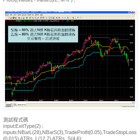
測試程式碼
input:ExitType(2) ;
inputs:NBarL(28),NBarS(3),TradeProfit(0.05),TradeStopLoss
(0.015),ATRs_L(12.7),ATRs_S(4.6);