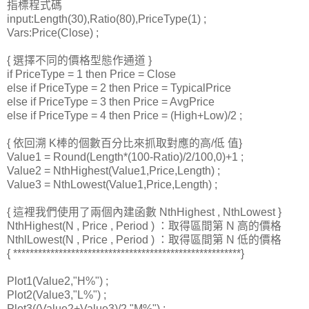
指標程式碼
input:Length(30),Ratio(80),PriceType(1) ;
Vars:Price(Close) ;
{ 選擇不同的價格型態作通道 }
if PriceType = 1 then Price = Close
else if PriceType = 2 then Price = TypicalPrice
else if PriceType = 3 then Price = AvgPrice
else if PriceType = 4 then Price = (High+Low)/2 ;
{ 依回溯 K棒的個數百分比來抓取對應的高/低 值}
Value1 = Round(Length*(100-Ratio)/2/100,0)+1 ;
Value2 = NthHighest(Value1,Price,Length) ;
Value3 = NthLowest(Value1,Price,Length) ;
{ 這裡我們使用了兩個內建函數 NthHighest , NthLowest }
NthHighest(N , Price , Period ) ：取得區間第 N 高的價格
NthlLowest(N , Price , Period ) ：取得區間第 N 低的價格
{ *******************************************************}
Plot1(Value2,"H%") ;
Plot2(Value3,"L%") ;
Plot3((Value2+Value3)/2,"M%") ;