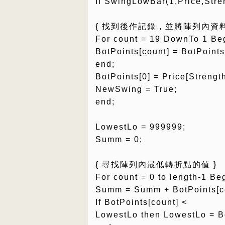
If SwingLowBar(1,Price,Stre
{ 找到後作記錄 , 並將陣列內資料重
For count = 19 DownTo 1 Be
BotPoints[count] = BotPoints
end;
BotPoints[0] = Price[Strength
NewSwing = True;
end;
LowestLo = 999999;
Summ = 0;
{ 尋找陣列內最低轉折點的值 }
For count = 0 to length-1 Be
Summ = Summ + BotPoints[co
If BotPoints[count] <
LowestLo then LowestLo = Bo