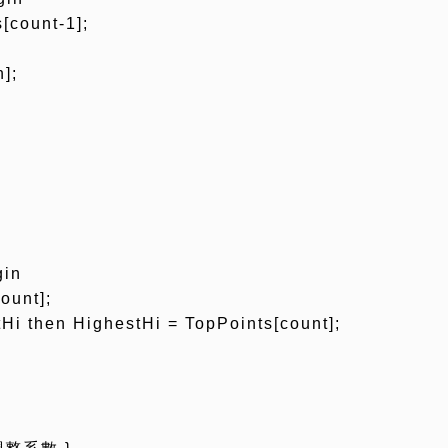
[count-1];
];
gin
ount];
tHi then HighestHi = TopPoints[count];