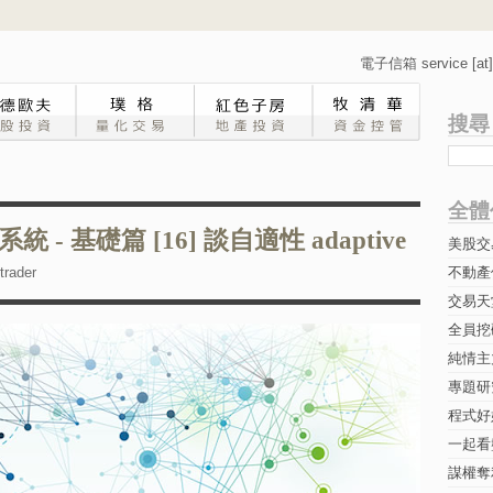
電子信箱 service [at] 
搜尋
全體
- 基礎篇 [16] 談自適性 adaptive
美股交
rader
不動產
交易天
全員挖
純情主
專題研究-
程式好
一起看
謀權奪