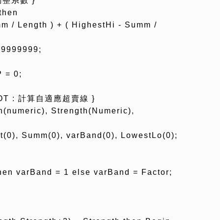
調整系數 }
 then
/ Length ) + ( HighestHi - Summ /
-9999999;
 = 0;
BOT : 計算自適應超賣線 }
h(numeric), Strength(Numeric),
t(0), Summ(0), varBand(0), LowestLo(0);
then varBand = 1 else varBand = Factor;