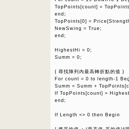
TopPoints[count] = TopPoints
end;
TopPoints[0] = Price[Strength
NewSwing = True;
end;
HighestHi = 0;
Summ = 0;
{ 尋找陣列內最高轉折點的值 }
For count = 0 to length-1 Be
Summ = Summ + TopPoints[c
If TopPoints[count] > Highes
end;
If Length <> 0 then Begin