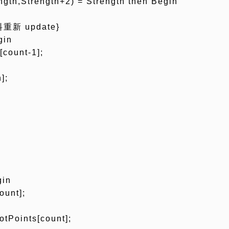
ngth,Strength+2) = Strength then Begin
新 update}
gin
[count-1];
];
gin
unt];
tPoints[count];