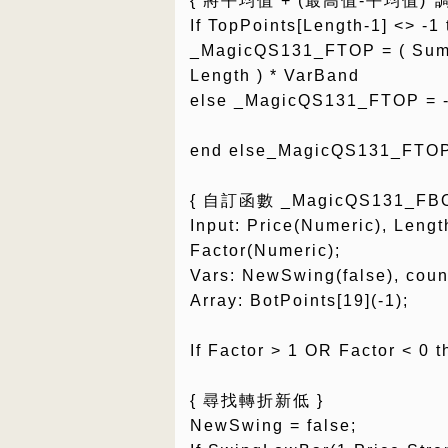
{ 將平均值 + (最高值-平均值)*
If TopPoints[Length-1] <> -1
_MagicQS131_FTOP = ( Summ 
Length ) * VarBand
else _MagicQS131_FTOP = 
end else_MagicQS131_FTOP
{ 自訂函數 _MagicQS131_F
Input: Price(Numeric), Lengt
Factor(Numeric);
Vars: NewSwing(false), coun
Array: BotPoints[19](-1);
If Factor > 1 OR Factor < 0 
{ 尋找轉折新低 }
NewSwing = false;