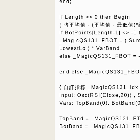
end;
If Length <> 0 then Begin
{ 將平均值 - (平均值 - 最低值)
If BotPoints[Length-1] <> -1 
_MagicQS131_FBOT = ( Summ 
LowestLo ) * VarBand
else _MagicQS131_FBOT = 
end else _MagicQS131_FBOT
{ 自訂指標 _MagicQS131_
Input: Osc(RSI(Close,20)) , S
Vars: TopBand(0), BotBand(0
TopBand = _MagicQS131_FTOP
BotBand = _MagicQS131_FBOT(