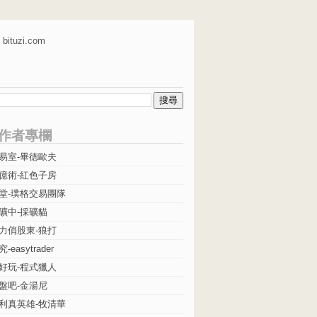
bituzi.com
作者專欄
易室-畢德歐夫
億術-紅色子房
堂-璞格交易團隊
礦中-採礦貓
力俏股東-狼打
easytrader
好玩-程式獵人
盤吧-金湯尼
利真英雄-牧清華