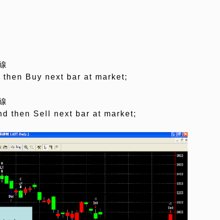
線
 then Buy next bar at market;
線
d then Sell next bar at market;