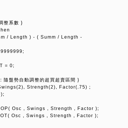
*調整系數 }
then
/ Length ) - ( Summ / Length -
-9999999;
 = 0;
Idx : 隨盤勢自動調整的超買超賣區間 }
wings(2), Strength(2), Factor(.75) ;
);
( Osc , Swings , Strength , Factor );
 Osc , Swings , Strength , Factor );