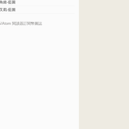
角錐-藍圖
叉戳-藍圖
S/Atom 閱讀器訂閱幣圖誌