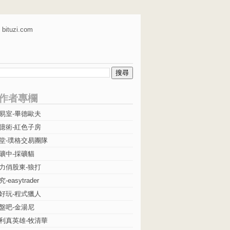
bituzi.com
作者專欄
易室-畢德歐夫
億術-紅色子房
堂-璞格交易團隊
礦中-採礦貓
力俏股東-狼打
easytrader
好玩-程式獵人
盤吧-金湯尼
利真英雄-牧清華