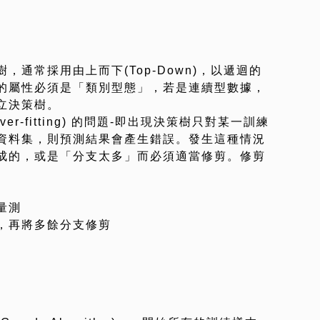
通常採用由上而下(Top-Down)，以遞迴的
的屬性必須是「類別型態」，若是連續型數據，
立決策樹。
r-fitting) 的問題-即出現決策樹只對某一訓練
資料集，則預測結果會產生錯誤。發生這種情況
成的，或是「分支太多」而必須適當修剪。修剪
量測
，再將多餘分支修剪