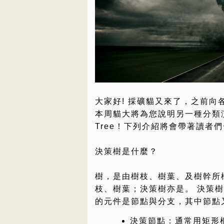
大家好! 採礦貓又來了，之前向
本周貓大將為您說明另一種分類演
Tree！下列介紹將會帶著讀者
決策樹是什麼？
樹，是由樹枝、樹葉、及樹幹所
枝、樹葉；決策樹亦是。 決策
的元件是節點與分支，其中節點
決策節點：通常用矩形