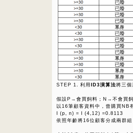
STEP 1. 利用
ID3演算法
將三個
假設P→會買飼料；N→不會買
以16筆顧客資料中，曾購買NB有
I (p, n) = I (4,12) =0.8113
依照年齡將16位顧客分成兩群組