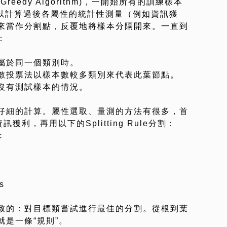
eedy Algorithm)，一開始所有的訓練樣本
節點，並以計算過後各屬性的統計性測量（例如資訊獲
來當作分割點，反覆地將樣本分隔開來。一直到
：
屬於同一個類別時。
數投票法以樣本數較多類別來代表此葉節點。
沒有測試樣本的情況。
仔細的計算。屬性選取、量測的方法有很多，首
獲利，再用以下的Splitting Rule分割：
c
s
致的：對目標類嘗試進行最佳的分割。從根到葉
是一條“規則”。