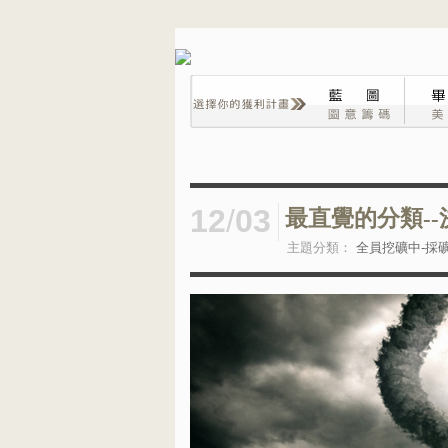
12
/
03
最直覺的分類--
主題分類：
全員挖礦中-採