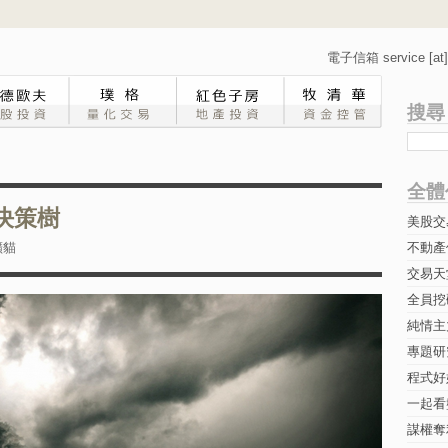
電子信箱 service [at] 
搜尋
全體
決策樹
美股交
礦貓
不動產
交易天
全員挖
純情主
專題研究-
程式好
一起看
謀權奪