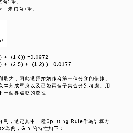
買有5筆。
筆，未買有7筆。
) +I (1,8)) =0.0972
) +I (2,5) +I (1,2) ) =0.0177
利最大，因此選擇婚姻作為第一個分類的依據。
樣本分成單身以及已婚兩個子集合分別考慮。用
下一個要選取的屬性。
選定其中一種Splitting Rule作為計算方
ex
為例，Gini的特性如下：