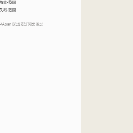
角錐-藍圖
叉戳-藍圖
S/Atom 閱讀器訂閱幣圖誌