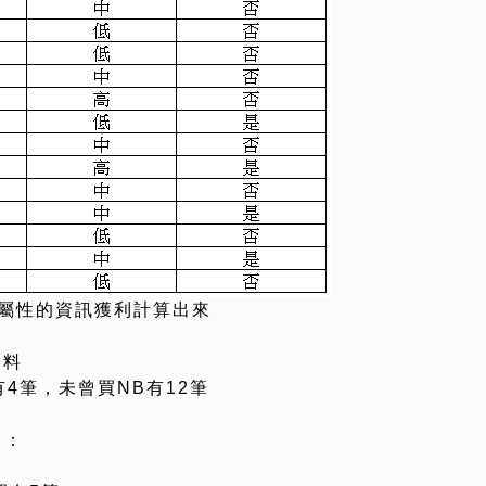
屬性的資訊獲利計算出來
飼料
4筆，未曾買NB有12筆
 ：