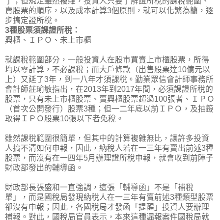
了；但規定雖然複雜，投資人只要了解證所稅的課稅範圍、
賣股票的順序，以及成本計算3個原則，就可以化繁為簡，逐
步搞定證所稅。
3種股票須課證所稅：
興櫃、ＩＰＯ、未上市櫃
就課稅範圍部分，一般投資人在股市買賣上市櫃股票，所得
均以零計算，不必課稅；而大戶條款（出售股票達10億元以
上）又延了3年，到一八年才須課稅。勤業眾信會計師事務所
會計師莊瑜敏指出，在2013年到2017年間，必須課證所稅的
股票，只有未上市櫃股票、賣興櫃股票超過100張者、ＩＰＯ
（首次公開發行）股票3種；但一二年底以前ＩＰＯ，及抽籤
取得ＩＰＯ股票10張以下者免稅。
雖然課稅範圍很簡單，但其中的計算複雜無比，讓許多投資
人搞不清如何申報，因此，納稅人若在一三年有賣出前述3種
股票，而沒有在一四年5月辦理證所稅申報，就會收到前陣子
財政部發出的輔導函。
財政部長張盛和一直強調，這張「輔導函」不是「補稅
單」，而是國稅局發現納稅人在一三年有賣前述3種類型股票
卻沒有申報；因此，各國稅局才發函「提醒」投資人要辦理
補報。對此，國稅局官員表示，本來這種漏報案件國稅局就