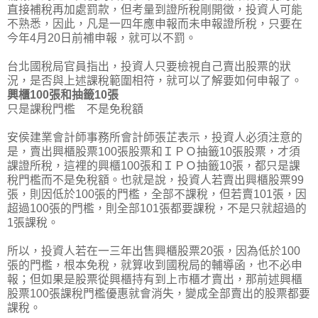
直接補稅再加處罰款，但考量到證所稅剛開徵，投資人可能
不熟悉，因此，凡是一四年應申報而未申報證所稅，只要在
今年4月20日前補申報，就可以不罰。
台北國稅局官員指出，投資人只要檢視自己賣出股票的狀
況，是否與上述課稅範圍相符，就可以了解要如何申報了。
興櫃100張和抽籤10張
只是課稅門檻 不是免稅額
安侯建業會計師事務所會計師張芷表示，投資人必須注意的
是，賣出興櫃股票100張股票和ＩＰＯ抽籤10張股票，才須
課證所稅，這裡的興櫃100張和ＩＰＯ抽籤10張，都只是課
稅門檻而不是免稅額。也就是說，投資人若賣出興櫃股票99
張，則因低於100張的門檻，全部不課稅，但若賣101張，因
超過100張的門檻，則全部101張都要課稅，不是只就超過的
1張課稅。
所以，投資人若在一三年出售興櫃股票20張，因為低於100
張的門檻，根本免稅，就算收到國稅局的輔導函，也不必申
報；但如果是股票從興櫃持有到上市櫃才賣出，那前述興櫃
股票100張課稅門檻優惠就會消失，變成全部賣出的股票都要
課稅。