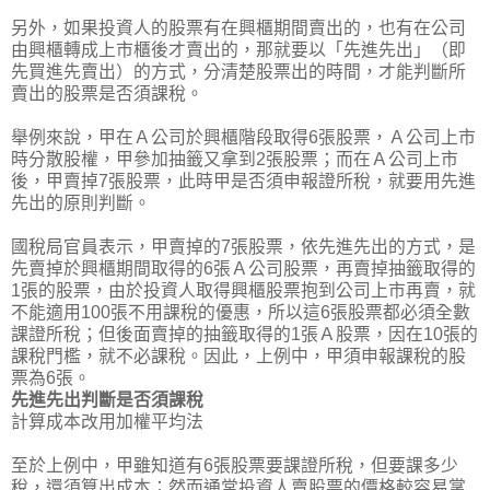
另外，如果投資人的股票有在興櫃期間賣出的，也有在公司
由興櫃轉成上市櫃後才賣出的，那就要以「先進先出」（即
先買進先賣出）的方式，分清楚股票出的時間，才能判斷所
賣出的股票是否須課稅。
舉例來說，甲在Ａ公司於興櫃階段取得6張股票，Ａ公司上市
時分散股權，甲參加抽籤又拿到2張股票；而在Ａ公司上市
後，甲賣掉7張股票，此時甲是否須申報證所稅，就要用先進
先出的原則判斷。
國稅局官員表示，甲賣掉的7張股票，依先進先出的方式，是
先賣掉於興櫃期間取得的6張Ａ公司股票，再賣掉抽籤取得的
1張的股票，由於投資人取得興櫃股票抱到公司上市再賣，就
不能適用100張不用課稅的優惠，所以這6張股票都必須全數
課證所稅；但後面賣掉的抽籤取得的1張Ａ股票，因在10張的
課稅門檻，就不必課稅。因此，上例中，甲須申報課稅的股
票為6張。
先進先出判斷是否須課稅
計算成本改用加權平均法
至於上例中，甲雖知道有6張股票要課證所稅，但要課多少
稅，還須算出成本；然而通常投資人賣股票的價格較容易掌