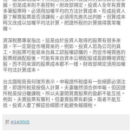
握，但是成本則不易控制。財政部規定，投資人全年有買賣
多筆股票時，必須用加權平均的方法計算成本，形成投資人
要了解賣股票是否須課稅，必須用先進先出判斷，但算成本
時又改成以加權平均法計算，把證所稅的計算搞得異常複
雜。
資深稅務專家指出，這是由於投資人取得的股票有很多來
源，不一定是從市場買來的，例如，投資人若為公司的員
工，則股票可能是來自員工認股權認購的，而從市場買進的
股票經過配股後，可能有來自資本公積配股或盈餘轉增資配
股，而不同來源的股票成本都不一樣，財政部規定須用加權
平均法計算成本。
台北國稅局長何瑞芳表示，申報證所稅還有一些細節必須注
意，即證所稅是按個人計算，夫妻雖然須合併申報，但因證
所稅是採分離課稅，所以夫妻間買賣股票的盈虧不能互抵。
例如，夫賣股票有獲利，但妻賣股票有虧損，兩者不能互
抵，投資人要了解這些細節才能避免報錯稅。
於
4/14/2015