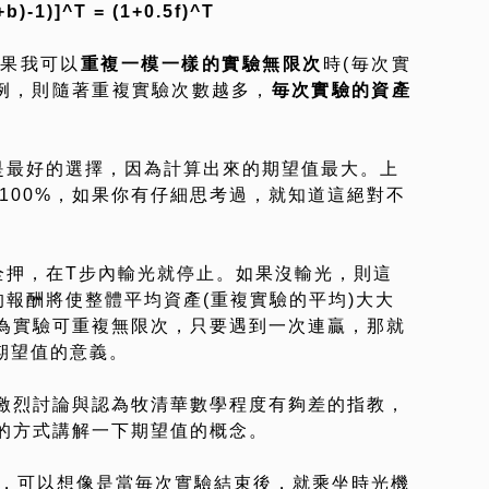
+b)-1)]^T = (1+0.5f)^T
如果我可以
重複一模一樣的實驗無限次
時(毎次實
比例，則隨著重複實驗次數越多，
毎次實驗的資產
%是最好的選擇，因為計算出來的期望值最大。上
=100%，如果你有仔細思考過，就知道這絕對不
全押，在T步內輸光就停止。如果沒輸光，則這
報酬將使整體平均資產(重複實驗的平均)大大
為實驗可重複無限次，只要遇到一次連贏，那就
期望值的意義。
激烈討論與認為牧清華數學程度有夠差的指教，
的方式講解一下期望值的概念。
"，可以想像是當毎次實驗結束後，就乘坐時光機