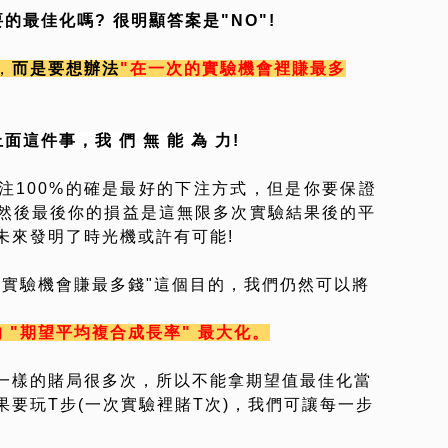
的最佳化嗎? 很明顯答案是"NO"!
，
而是要想辦法
"在一次的實驗機會裡賺最多
這件事，我 們 無 能 為 力!
注100%的確是最好的下注方式，但是你要保證
然後最後你的損益是這無限多次實驗結果後的平
未來發明了時光機或許有可能!
次實驗機會賺最多錢"這個目的，我們仍然可以將
 "期望平均複合成長率" 最大化。
一樣的賭局很多次，所以不能拿期望值最佳化當
要玩T步(一次實驗裡賭T次)，我們可讓每一步