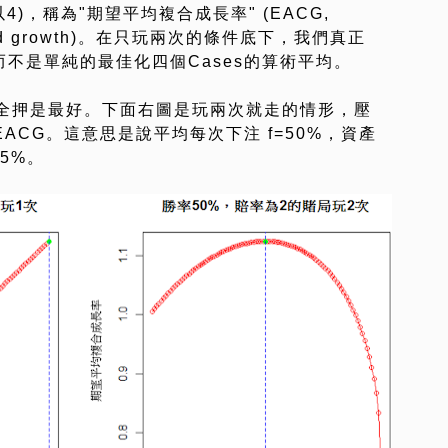
)，稱為"期望平均複合成長率" (EACG,
pound growth)。在只玩兩次的條件底下，我們真正
而不是單純的最佳化四個Cases的算術平均。
全押是最好。下面右圖是玩兩次就走的情形，壓
的EACG。這意思是說平均每次下注 f=50%，資產
.5%。