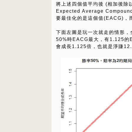
將上述四個值平均後 (相加後除以4
Expected Average Com
要最佳化的是這個值(EACG)，
下面左圖是玩一次就走的情形，
50%時EACG最大，有1.125
會成長1.125倍，也就是淨賺12