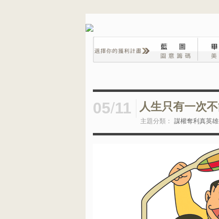
05
/
11
人生只有一次不
主題分類：
謀權奪利真英雄