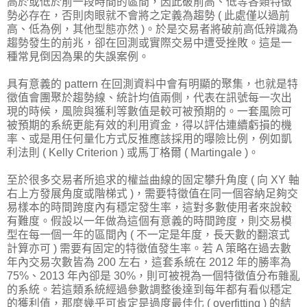
高於或低於前一段時間的區間，因此破前高、低等各類特徵
勢必存在，否則肉眼就不會將之定義為趨勢 ( 此處僅以過前
高、低為例，其他型態亦然 )。於是交易者將破前高低辨識為
趨勢發生的前兆，卻在回測或實際交易中遭受挫敗。這是一
種常見倒因為果的失誤案例。
具有意義的 pattern 在回測資料中會有明顯的聚集，也就是特
徵值會團聚於趨勢線、統計均值兩側，代表在訊號每一次出
現的時候，風險與獲利等數值是較可被預期的。一套風險可
被預期的系統更能有效的利用資金，得以評估連續虧損的機
率、或是用任何量化方式反推應該採用的曝險比例，例如凱
利法則 ( Kelly Criterion ) 或馬丁格爾 ( Martingale )。
至於很多交易者所追求的權益曲線的固定攀升角度 ( 向 XY 軸
右上方發展角度或階梯式 )，需要特徵值在同一個容納足夠交
易樣本的時間跨度內有穩定發生率，這對多數使用者來說較
有難度。假設以一年做為這個有意義的時間跨度，則交易模
型在每一個一年的區間內 ( 不一定是年度，長天數的翻滾式
計算亦可 ) 需要有固定的特徵值發生率。若 A 策略在過去數
年內交易次數皆為 200 左右，這套系統在 2012 年的勝率為
75%、2013 年內卻是 30%，則可被視為一個特徵值分布雜亂
的系統。若這類系統經過參數調整後達到每年都有看似穩定
的獲利值，那麼幾乎可肯定是過度最佳化 ( overfitting ) 的結