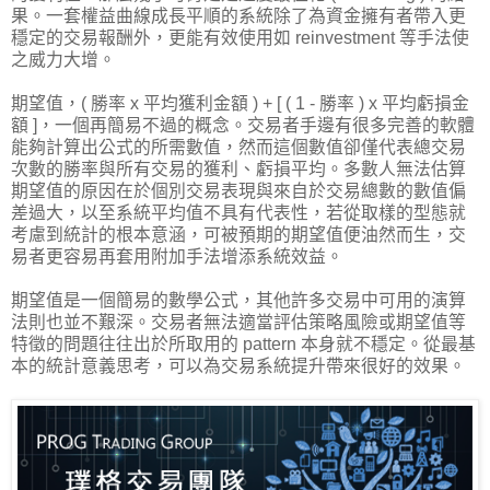
果。一套權益曲線成長平順的系統除了為資金擁有者帶入更
穩定的交易報酬外，更能有效使用如 reinvestment 等手法使
之威力大增。
期望值，( 勝率 x 平均獲利金額 ) + [ ( 1 - 勝率 ) x 平均虧損金
額 ]，一個再簡易不過的概念。交易者手邊有很多完善的軟體
能夠計算出公式的所需數值，然而這個數值卻僅代表總交易
次數的勝率與所有交易的獲利、虧損平均。多數人無法估算
期望值的原因在於個別交易表現與來自於交易總數的數值偏
差過大，以至系統平均值不具有代表性，若從取樣的型態就
考慮到統計的根本意涵，可被預期的期望值便油然而生，交
易者更容易再套用附加手法增添系統效益。
期望值是一個簡易的數學公式，其他許多交易中可用的演算
法則也並不艱深。交易者無法適當評估策略風險或期望值等
特徵的問題往往出於所取用的 pattern 本身就不穩定。從最基
本的統計意義思考，可以為交易系統提升帶來很好的效果。