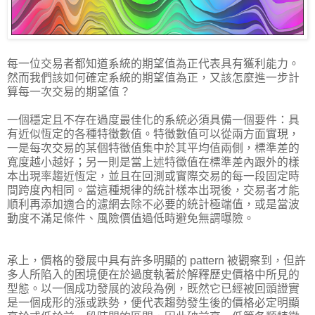
每一位交易者都知道系統的期望值為正代表具有獲利能力。
然而我們該如何確定系統的期望值為正，又該怎麼進一步計
算每一次交易的期望值？
一個穩定且不存在過度最佳化的系統必須具備一個要件：具
有近似恆定的各種特徵數值。特徵數值可以從兩方面實現，
一是每次交易的某個特徵值集中於其平均值兩側，標準差的
寬度越小越好；另一則是當上述特徵值在標準差內跟外的樣
本出現率趨近恆定，並且在回測或實際交易的每一段固定時
間跨度內相同。當這種規律的統計樣本出現後，交易者才能
順利再添加適合的濾網去除不必要的統計極端值，或是當波
動度不滿足條件、風險價值過低時避免無謂曝險。
承上，價格的發展中具有許多明顯的 pattern 被觀察到，但許
多人所陷入的困境便在於過度執著於解釋歷史價格中所見的
型態。以一個成功發展的波段為例，既然它已經被回頭證實
是一個成形的漲或跌勢，便代表趨勢發生後的價格必定明顯