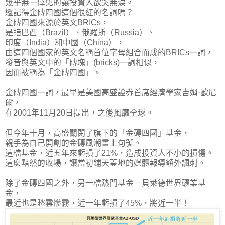
幾乎無一倖免的讓投資人欲哭無淚。
還記得金磚四國這個很紅的名詞嗎？
金磚四國來源於英文BRICs，
是指巴西（Brazil）、俄羅斯（Russia）、
印度（India）和中國（China），
由這四個國家的英文名稱首位字母組合而成的BRICs一詞，
發音與英文中的「磚塊」(bricks)一詞相似，
因而被稱為「金磚四國」。
金磚四國一詞，最早是美國高盛證券首席經濟學家吉姆·歐尼
爾，
在2001年11月20日提出，之後風靡全球。
但今年十月，
高盛關閉了旗下的「金磚四國」基金
，
親手為自己開創的金磚風潮畫上句號。
這檔基金，近五年來虧損了21%，造成投資人不小的損傷。
這麼黯然的收場，讓當初鋪天蓋地的媒體報導額外諷刺。
除了金磚四國之外，另一檔熱門基金－貝萊德世界礦業基
金，
最近也是愁雲慘霧，
近一年虧損了45%
，將近一半！