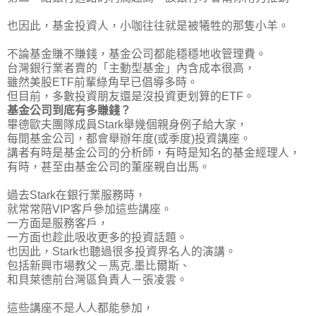
也因此，基金投資人，小咖往往就是被犧牲的那隻小羊。
不論基金賺不賺錢，基金公司都能穩穩地收管理費。
台灣銀行業者賣的「主動型基金」內含成本很高，
雖然美股ETF前輩綠角早已倡導多時。
但目前，多數投資朋友還是沒投資更划算的ETF。
基金公司到底有多賺錢？
畢德歐夫團隊成員Stark舉幾個親身例子給大家，
每間基金公司，都會舉辦年度(或季度)投資講座。
講者有時是基金公司的分析師，有時是知名的基金經理人，
有時，甚至由基金公司的董座親自出馬。
過去Stark在銀行業服務時，
就常常陪VIP客戶參加這些講座。
一方面是服務客戶，
一方面也趁此吸收更多的投資話題。
也因此，Stark也聽過很多投資界名人的演講。
包括新興市場教父－馬克.墨比爾斯、
和貝萊德前台灣區負責人－張凌雲。
這些講座不是人人都能參加，