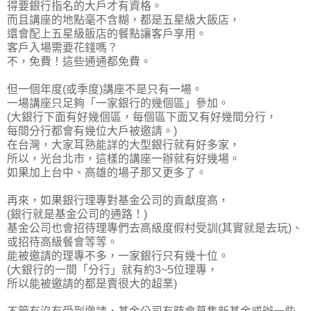
得
要銀行指名的大戶才有資格
。
而且講座的地點毫不含糊，都是五星級大飯店，
還會配上五星級飯店的餐點讓客戶享用。
客戶入場需要花錢嗎？
不，免費！這些通通都免費。
但一個年度(或季度)講座不是只有一場。
一場講座只足夠「一家銀行的幾個區」參加。
(大銀行下面有好幾個區，每個區下面又有好幾間分行，
每間分行都會有幾位大戶被邀請。)
在台灣，大家耳熟能詳的大型銀行就有好多家，
所以，光台北市，這樣的講座一辦就有好幾場。
如果加上台中、高雄的場子那又更多了。
再來，如果銀行理專對基金公司的貢獻度高，
(銀行就是基金公司的通路！)
基金公司也會招待理專們去高級度假村受訓(其實就是去玩)、
或招待高級餐會等等。
能被邀請的理專不多，一家銀行只有幾十位。
(大銀行的一間「分行」就有約3~5位理專，
所以能被邀請的都是賣很大的超業)