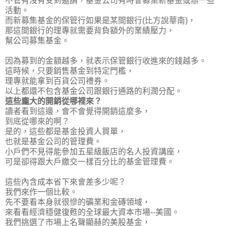
不管有沒有受到邀請，基金公司有時會募集新基金或辦一些
活動。
而新募集基金的保管行如果是某間銀行(比方說華南)，
那這間銀行的理專就需要背負額外的業績壓力，
幫公司募集基金。
因為募到的金額越多，就表示保管銀行收進來的錢越多。
這時候，只要銷售基金到特定門檻，
理專就能拿到百貨公司禮券。
以上都還不包含基金公司跟銀行通路的利潤分配
。
這些龐大的開銷從哪裡來？
讀者看到這邊，會不會覺得開銷這麼多，
到底從哪來的啊？
是的，這些都是基金投資人買單，
也就是基金公司的管理費。
小戶們不見得能參加五星級飯店的名人投資講座，
可是卻得跟大戶繳交一樣百分比的基金管理費。
這些內含成本省下來會差多少呢？
我們來作一個比較。
先不要看本身就很慘的礦業和金磚領域，
來看看經濟穩健復甦的全球最大資本市場--美國。
我們挑選了市場上名聲顯赫的美股基金，