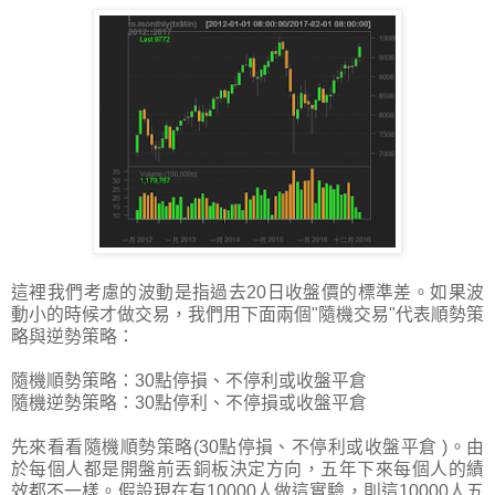
這裡我們考慮的波動是指過去20日收盤價的標準差。如果波
動小的時候才做交易，我們用下面兩個"隨機交易"代表順勢策
略與逆勢策略：
隨機順勢策略：30點停損、不停利或收盤平倉
隨機逆勢策略：30點停利、不停損或收盤平倉
先來看看隨機順勢策略(30點停損、不停利或收盤平倉 )。由
於每個人都是開盤前丟銅板決定方向，五年下來每個人的績
效都不一樣。假設現在有10000人做這實驗，則這10000人五