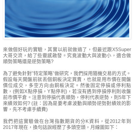
來做個好玩的實驗，其實以前就做過了，但最近跟X5Super
大哥交流，給了些靈感啟發。究竟波動大與波動小，適合做
順勢策略還是逆勢策略?
為了避免針對"特定策略"做研究，我們採用隨機交易的方式。
假設每天開盤前就丟個銅板決定買賣，也就是用市價在開盤
價位成交，多空方向由銅板決定。然後固定停損或停利點
數，(例如X點停損，Y點停利)，若沒有遇到停損停利則收盤
前市價平倉。注意到停損代表順勢，停利代表逆勢，則5年下
來績效如何? (註：因為是要考慮波動與順勢逆勢對績效的影
響，先不考慮手續費)
我們把這實驗做在台灣指數期貨的分K資料，從2012年到
2017年現在，換句話說經歷了多頭空頭，月線圖如下：