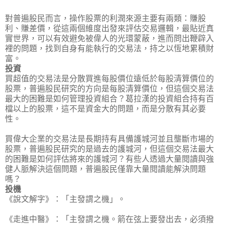
對普遍股民而言，操作股票的利潤來源主要有兩類：賺股
利、賺差價，從這兩個維度出發來評估交易邏輯，最貼近真
實世界，可以有效避免被偉人的光環蒙蔽，進而問出鞭辟入
裡的問題，找到自身有能執行的交易法，持之以恆地累積財
富。
投資
買超值的交易法是分散買進每股價位遠低於每股清算價位的
股票，普遍股民研究的方向是每股清算價位，但這個交易法
最大的困難是如何管理投資組合？葛拉漢的投資組合持有百
檔以上的股票，這不是資金大的問題，而是分散有其必要
性。
買偉大企業的交易法是長期持有具備護城河並且壟斷市場的
股票，普遍股民研究的是過去的護城河，但這個交易法最大
的困難是如何評估將來的護城河？有些人透過大量閱讀與強
健人脈解決這個問題，普遍股民僅靠大量閱讀能解決問題
嗎？
投機
《說文解字》：「主發謂之機」。
《走進中醫》：「主發謂之機。箭在弦上要發出去，必須撥