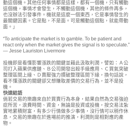
動這個機。其他任何事情都是這樣，都有一個機，只有觸動
這個機，事情才會發生，不觸動這個機，其他的條件再多，
也沒辦法引發事件。機就是這麼一個東西，它是事情發生的
最關鍵因素。它是點，不是面。可是觸動這個點，就能帶動
面。」
“To anticipate the market is to gamble. To be patient and
react only when the market gives the signal is to speculate.”
— Jesse Lauriston Livermore
投機即是看懂影響漲跌的關鍵並藉此汲取利潤，譬如：Ａ公
司打入蘋果供應鏈、Ｂ公司開發出殺手級應用、Ｃ買氣突破
整理區間上緣、Ｄ賣壓強力摜破整理區間下緣，換句話說，
看不懂漲跌的關鍵卻又想賺取差價的交易行為，並不是投
機。
快速結語
倘若交易的樂趣來自於買賣行為本身，結果自然為交易強迫
症所苦，浪費時間、資金，無論是投資或投機，按交易法紮
實地累積財富，有多少行情做多少事情，沒行情可以稍作休
息，交易的樂趣在於進場前的推演，利潤則是相對應的產
物。