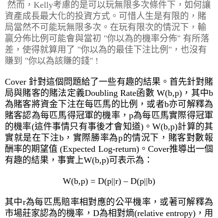
然而，
Kelly
考慮的是可以玩無限多次條件下，如何讓
資產成長最大化的投資方式。可惜人生是有限的，賭
局當然不可能玩無限多次。在玩有限次的情況下，輸
贏分佈比例可能會與當初
"
你以為的機率分佈
"
有所落
差，使得就算用了
"
你以為的最佳下注比例
"
，也沒有
賺到
"
你以為該賺的錢
" !
Cover
針對這個問題給了一些有趣的結果。首先針對賭
局與賭客的賭法定義
Doubling Rate
函數
W(b,p)
，其中
b
為賭客將資金下注在每匹馬的比例，或者
b
亦可解釋為
賭客認為每匹馬得冠軍的機率，
p
為每匹馬實際得冠軍
的機率
(
這件事情只有事後才會知道
)
。
W(b,p)
計算的其
實就是在下注
b
，實際勝率為
p
的情況下，賭客對數報
酬率的期望值
(Expected Log-return)
。
Cover
推導出一個
有趣的結果，事實上
W(b,p)
可表示為：
W(b,p) = D(p||r) – D(p||b)
其中
r
為每匹馬賠率相對應的公平機率，或著可解釋為
市場莊家認為的機率，
D
為相對熵
(relative entropy)
，用