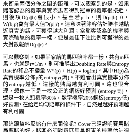
來衡量兩個分佈之間的距離。可以觀察到的是，如果
賭客認為的機率與實際馬匹得到冠軍的機率很接近，
則後項
D(p||b)
會很小。甚至若
p=b
，則
D(p||b)=0
，
W(b,p)
會有最大值
D(p||r)
。這意味著賭客估計勝率越貼
近真實的話，可獲得越大利潤；當賭客認為的機率與
實際輸贏的機率一樣，便是最佳下注比例可獲得的最
大對數報酬
D(p||r)
。
可以觀察到，如果莊家給的馬匹賠率都一樣，共有
m
匹
馬，也就是
r=1/m
，則可推導出
Doubling Rate
與
Entropy
Rate
的和為不變量
W*(p) + H(p) = log(m)
。其中
H(p)
為
真實機率分佈
p
的
entropy(
熵
)
。不難看出真實機率分佈
的
entropy
越低，這樣的賭局越有利可圖。這也很合
理，想像一下是一枚公正的銅板好預測
(entropy
高
)
，
還是一枚人頭機率
80%
，數字機率
20%
銅板
(entropy
低
)
好預測
?
在給定均勻賠率的條件下，自然是越好預測越
有利可圖
!
那這跟資料壓縮有什麼關係呢
? Cover
已經證明賽馬賭
局要賭的好，賭客必須對每匹馬拿冠軍的機率估計得