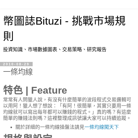
幣圖誌Bituzi - 挑戰市場規
則
投資知識、市場數據圖表、交易策略、研究報告
2010-08-29
一條均線
特色 | Feature
常常有人問獵人說，有沒有什麼簡單的波段程式交易邏輯可
以用阿！獵人想了想說：「有阿！很簡單，其實只要用一條
均線就可以寫出每年都可以賺錢的程式。」真的嗎？有這麼
簡單的賺錢法則嗎？這裡整理成訊號讓大家可以持續追蹤。
關於詳細的一條均線操盤法請見
一條均線闖天下