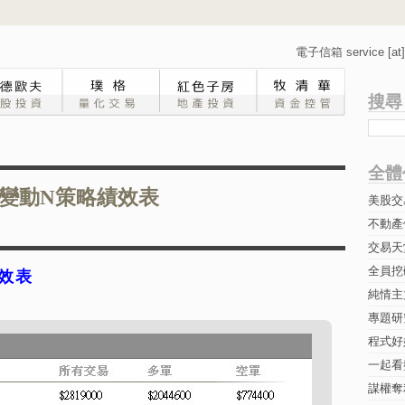
電子信箱 service [at] 
搜尋
全體
變動N策略績效表
美股交
不動產
交易天
全員挖
效表
純情主
專題研究-
程式好
一起看
謀權奪