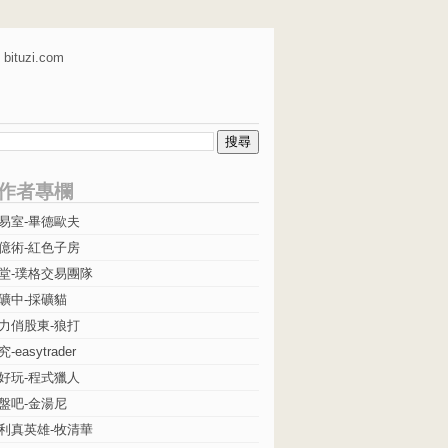
bituzi.com
作者專欄
易室-畢德歐夫
億術-紅色子房
堂-璞格交易團隊
礦中-採礦貓
力俏股東-狼打
easytrader
好玩-程式獵人
盤吧-金湯尼
利真英雄-牧清華