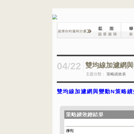
04
/
22
雙均線加濾網與
主題分類：
策略績效表
雙均線加濾網與變動N策略績