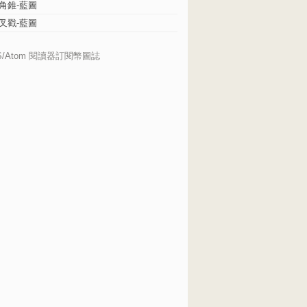
角錐-藍圖
叉戳-藍圖
S/Atom 閱讀器訂閱幣圖誌