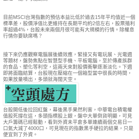
目前MSCI台灣指數的預估本益比低於過去15年平均值近一個
標準差，股價淨值比更維持在長期平均約2倍左右，股票殖利
率超過4%，台股未來兩個月很可能有大規模的行情。除權息
行情你要缺席嗎？
接下來仍應觀察電腦展後續效應，緊接又有電玩展、光電週
等題材，盤勢焦點在智慧型手機、平板電腦，至於傳產族群
的食品、塑化等利空，這兩天來對股價衝擊逐漸淡化。下週
即將面臨結算，台股現在壓縮在一個箱型當中很長的時間，
如果放量噴出，多頭就海闊天空。
台股開低後拉回紅盤，幕後黑手果然利害，中華電台積電權
值股死撐在這，多頭指標股上銀，盤中大單倒貨明顯，可見
大戶籌碼已經鬆動，看到外資未平倉多單連續兩個交易日一
口氣大減了4000口，可見現在的指數黑手硬拉的結果，只是
便宜到了外資。