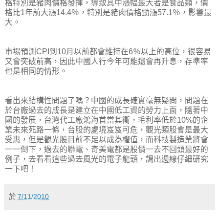
格特別是豬肉價格發揮，導致其中漲幅最大者是食品類，價
格比1年前大漲14.4％，特別是豬肉價格勁漲57.1％，影響最
大。
市場預測CPI到10月以前都會維持在6％以上的高位，很容易
又會突破前高，因此中國人行今年可能還會再升息，存準率
也是相同的情形。
看出來結構性問題了嗎？中國的成長確實毫無疑問，問題在
於台廠過去的成長是建立在中國低工資的勞力上面，隨著中
國的發展，台灣代工廠鴻海首當其衝，毛利率低於10%的企
業未來死路一條，台股的處境岌岌可危，觀光類股會是最大
受惠，但是觀光股目前不足以成為權值，而科技製造業將會
一一倒下，過去的聯電、奇美電都是股價一去不回頭最好的
例子，去看看這些過去風光的電子龍頭，調出週線仔細研究
一下吧！
於
7/11/2010