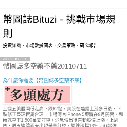
幣圖誌Bituzi - 挑戰市場規
則
投資知識、市場數據圖表、交易策略、研究報告
2010-07-11
幣圖誌多空藥不藥20110711
為什麼你需要【幣圖誌多空藥不藥】
上週五美股開低走高下跌62點，美股在連續上漲多日後，下
跌修正整理實屬合理，市場傳言iPhone 5即將在9月開賣，和
碩就拿下1,500萬支訂單，消息傳出後帶動股價上漲，上周
四、周五連續兩天出現帶量紅棒，週線漲幅13％，非常強