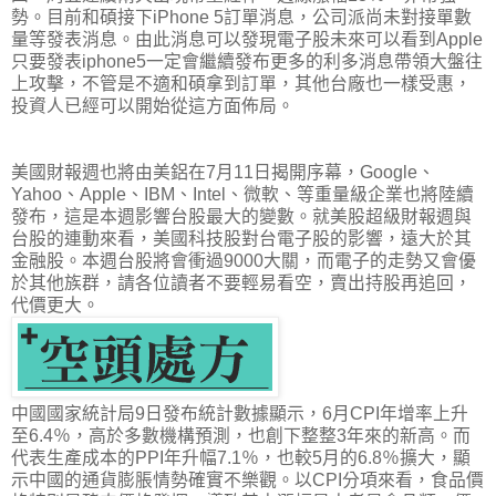
勢。目前和碩接下iPhone 5訂單消息，公司派尚未對接單數
量等發表消息。由此消息可以發現電子股未來可以看到Apple
只要發表iphone5一定會繼續發布更多的利多消息帶領大盤往
上攻擊，不管是不適和碩拿到訂單，其他台廠也一樣受惠，
投資人已經可以開始從這方面佈局。
美國財報週也將由美鋁在7月11日揭開序幕，Google、
Yahoo、Apple、IBM、Intel、微軟、等重量級企業也將陸續
發布，這是本週影響台股最大的變數。就美股超級財報週與
台股的連動來看，美國科技股對台電子股的影響，遠大於其
金融股。本週台股將會衝過9000大關，而電子的走勢又會優
於其他族群，請各位讀者不要輕易看空，賣出持股再追回，
代價更大。
中國國家統計局9日發布統計數據顯示，6月CPI年增率上升
至6.4％，高於多數機構預測，也創下整整3年來的新高。而
代表生產成本的PPI年升幅7.1％，也較5月的6.8％擴大，顯
示中國的通貨膨脹情勢確實不樂觀。以CPI分項來看，食品價