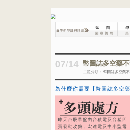
07
/
14
幣圖誌多空藥不藥2
主題分類：
幣圖誌多空藥不
為什麼你需要【幣圖誌多空
昨天台股早盤由台積電及台塑四
寶發動攻勢，宏達電及中小型電