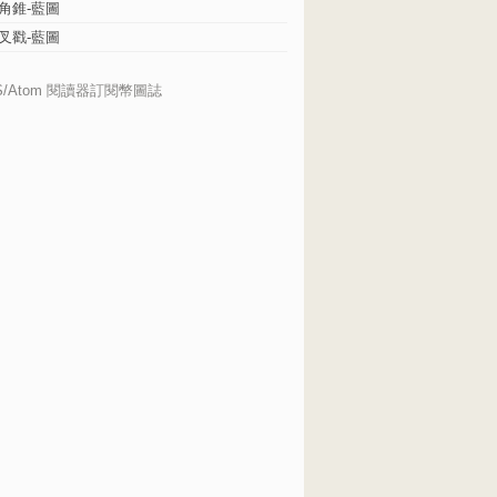
角錐-藍圖
叉戳-藍圖
S/Atom 閱讀器訂閱幣圖誌