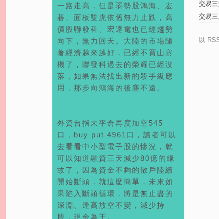
交易三
一路走高，但是弱勢股鴻海、宏
交易三
碁、面板雙虎依舊無力止跌，高
9
價股聯發科、宏達電也已經趨勢
以 RS
向下，無力回天。大陸的市場隨
著經濟越來越好，已經不買山寨
機了，聯發科過去的榮耀已經沒
落，如果無法找出新的殺手級應
用，那步向鴻海的後塵不遠。
外資台指未平倉再度加空545
口，buy put 4961口，讀者可以
去看看中小型電子股的慘況，就
可以知道融資三天減少80億的緣
故了，因為資金不夠的散戶陸續
開始斷頭，就這麼簡單，未來如
果陷入斷頭循環，將是無止盡的
深淵。逢高放空不變，減少持
股，現金為王。