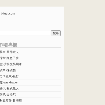
bituzi.com
作者專欄
易室-畢德歐夫
億術-紅色子房
堂-璞格交易團隊
礦中-採礦貓
力俏股東-狼打
easytrader
好玩-程式獵人
盤吧-金湯尼
利真英雄-牧清華