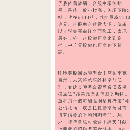
子股依舊軟弱，台股中場後翻
黑，最後一盤小拉高，終場下跌3
點，收在8488點，成交量為114
億元。台股由台積電大漲，傳產
以台塑集團由於全面復工，表現
最好，統一超股價再度來到高
檔，中華電股價也再度創下新
高。
昨晚美股因為聯準會主席柏南克
表示，未來將承諾維持空前低
利，並延長聯準會資產負債表規
模逼近3兆美元歷史高點的時間。
還有另一個可能性則是實行第3輪
公債收購，或是拉長聯準會目前
持有債券的平均到期時間。此
外，聯準會也可能會下調支付銀
行業者的超額準備金利率。這不