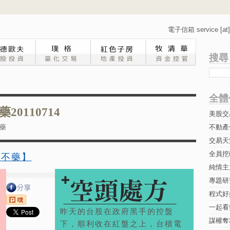
電子信箱 service [at] 
搜尋
全體
0110714
美股交
藥
不動產
交易天
全員挖
藥不藥】
純情主
專題研究-
程式好
一起看
昨天的台股在政府黑手的控盤
謀權奪
下，順利收在紅盤之上，台積電