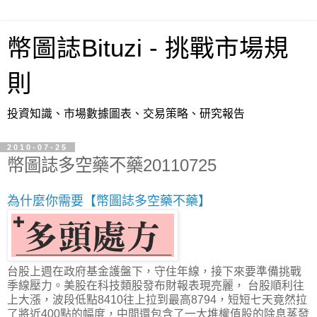
幣圖誌Bituzi - 挑戰市場規
則
投資知識、市場數據圖表、交易策略、研究報告
2010-07-25
幣圖誌多空藥不藥20110725
為什麼你需要【幣圖誌多空藥不藥】
台股上週在政府基金護盤下，守住年線，接下來要準備挑戰
季線壓力。美股在科技類股發布財報表現亮麗， 台股順利往
上大漲，波段低點8410往上拉到最高8794，短短七天竟然拉
了將近400點的幅度，中間還包含了一大堆權值股的除息蒸發