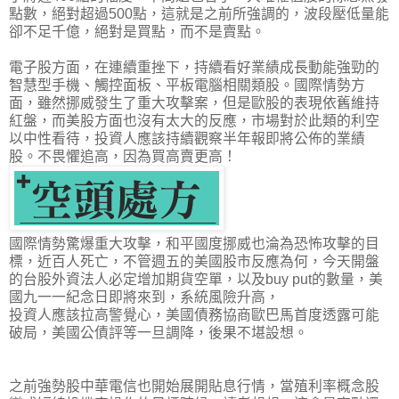
點數，絕對超過500點，這就是之前所強調的，波段壓低量能
卻不足千億，絕對是買點，而不是賣點。
電子股方面，在連續重挫下，持續看好業績成長動能強勁的
智慧型手機、觸控面板、平板電腦相關類股。國際情勢方
面，雖然挪威發生了重大攻擊案，但是歐股的表現依舊維持
紅盤，而美股方面也沒有太大的反應，市場對於此類的利空
以中性看待，投資人應該持續觀察半年報即將公佈的業績
股。不畏懼追高，因為買高賣更高！
國際情勢驚爆重大攻擊，和平國度挪威也淪為恐怖攻擊的目
標，近百人死亡，不管週五的美國股市反應為何，今天開盤
的台股外資法人必定增加期貨空單，以及buy put的數量，美
國九一一紀念日即將來到，系統風險升高，
投資人應該拉高警覺心，美國債務協商歐巴馬首度透露可能
破局，美國公債評等一旦調降，後果不堪設想。
之前強勢股中華電信也開始展開貼息行情，當殖利率概念股