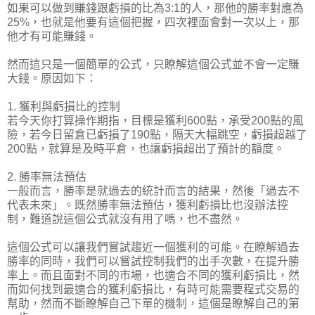
如果可以做到賺錢跟虧損的比為3:1的人，那他的勝率對應為
25%，也就是他要有這個把握，四次裡面會對一次以上，那
他才有可能賺錢。
然而這只是一個簡單的公式，只瞭解這個公式並不會一定賺
大錢。原因如下：
1. 獲利與虧損比的控制
若今天你打算操作期指，目標是獲利600點，承受200點的風
險，若今日留倉已虧損了190點，隔天大幅跳空，虧損超越了
200點，就算是及時平倉，也讓虧損超出了預計的額度。
2. 勝率無法預估
一般而言，勝率是就過去的統計而言的結果，然後「過去不
代表未來」。既然勝率無法預估，獲利虧損比也沒辦法控
制，難道說這個公式就沒有用了嗎，也不盡然。
這個公式可以讓我們嘗試趨近一個獲利的可能。在瞭解過去
勝率的同時，我們可以嘗試控制我們的出手次數，在提升勝
率上。而且面對不同的市場，也適合不同的獲利虧損比，然
而如何找到最適合的獲利虧損比，有時可能需要程式交易的
幫助，然而不斷瞭解自己下單的機制，這個是瞭解自己的第