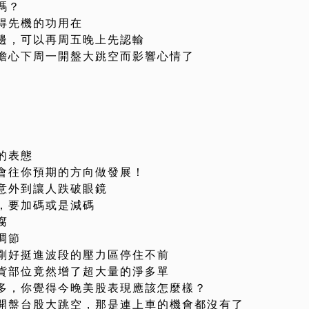
嗎？
得先機的功用在
邊，可以再周五晚上先認輸
擔心下周一開盤大跳空而影響心情了
的表態
會往你預期的方向做發展！
意外到讓人跌破眼鏡
，要加碼或是減碼
腐
調節
剛好挺進波段的壓力區停住不前
貨部位竟然增了超大量的淨多單
多，你覺得今晚美股表現應該怎麼樣？
開盤台股大跳空，那是連上車的機會都沒有了