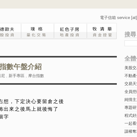
電子信箱 service [at] 
搜尋
全體
指數午盤介紹
美股交
湯尼
,
新手專區
,
摩台指數
不動產
交易天
全員挖
純情主
右想，下定決心要留倉之後
專題研究-
佈出來之後馬上就後悔了
程式好
個字
一起看
謀權奪