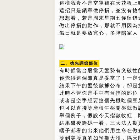
這樣我豈不是空單補在天花板上
這招只是鎖單做停損，並沒有搶
想想看，若是周末星期五你留錯
做出停損的動作，那就不用因為
假日就是要放寬心，多陪陪家人
二、搶先調節部位
有時候當台股當天盤勢有突破性
你覺得這個盤真是妥當了！一定
結果下午的盤後數據公布，卻是
此時不管你是手中有台指的部位
或者是空手想要搶個先機吃個豆
也可以直接等摩根午盤開盤就做
舉個例子，假設今天指數收紅，
結果盤後籌碼一看，三大法人期
瞎子都看的出來他們用生命在做
等到美股真的如預期大漲，隔天