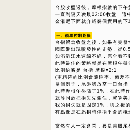
台股收盤過後，摩根指數的下午盤
一直到隔天凌晨02:00收盤，
金湯尼下面就介紹幾個實用的下
一、鎖單控制虧損
台指留倉收盤之後，如果有突發
國際盤出現噴發性的走勢，從0.5%=>1
如滔滔江水連綿不絕，完全看不
此時最佳的策略就是在摩根午盤
比例約略是 台指:摩根=2:1
(更精確的比例會隨匯率、價差不
舉個例子，尾盤我放空一口台指，
此時摩根午盤漲了1%，在此時
就等同於把損失先鎖住，就算美
我的損失就是固定1%，與之後
有點像是在虧損時停損平倉的概
當然有人一定會問，要是美股尾