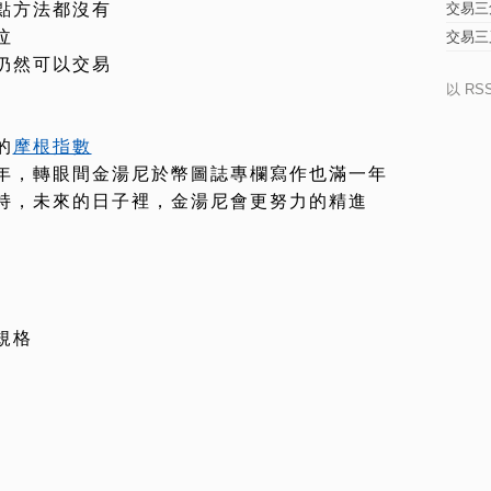
點方法都沒有
交易三
泣
交易三
仍然可以交易
以 RS
的
摩根指數
年，轉眼間金湯尼於幣圖誌專欄寫作也滿一年
持，未來的日子裡，金湯尼會更努力的精進
規格