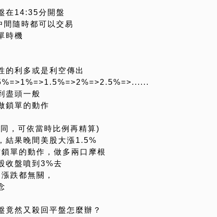
在14:35分開盤
這中間隨時都可以交易
單時機
性的利多或是利空傳出
%=>1.5%=>2%=>2.5%=>......
到盡頭一般
做鎖單的動作
同，可依當時比例再精算)
結果晚間美股大漲1.5%
作鎖單的動作，做多兩口摩根
股收盤噴到3%去
的漲跌都無關，
念
盤竟然又殺回平盤怎麼辦？