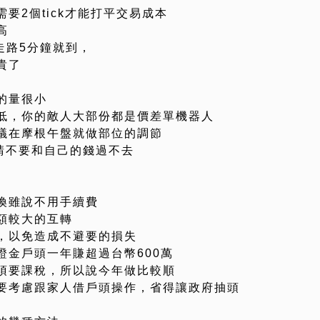
要2個tick才能打平交易成本
高
走路5分鐘就到，
貴了
的量很小
低，你的敵人大部份都是價差單機器人
議在摩根午盤就做部位的調節
，請不要和自己的錢過不去
換雖說不用手續費
額較大的互轉
，以免造成不避要的損失
證金戶頭一年賺超過台幣600萬
須要課稅，所以說今年做比較順
要考慮跟家人借戶頭操作，省得讓政府抽頭