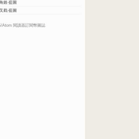
角錐-藍圖
叉戳-藍圖
S/Atom 閱讀器訂閱幣圖誌