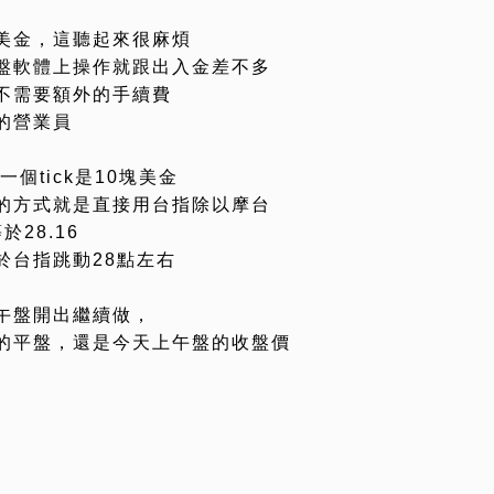
美金，這聽起來很麻煩
盤軟體上操作就跟出入金差不多
不需要額外的手續費
的營業員
一個tick是10塊美金
的方式就是直接用台指除以摩台
於28.16
於台指跳動28點左右
午盤開出繼續做，
的平盤，還是今天上午盤的收盤價