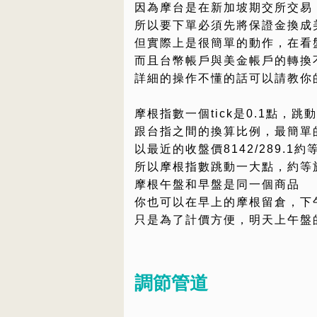
因為摩台是在新加坡期交所交易
所以要下單必須先將保證金換成
但實際上是很簡單的動作，在看
而且台幣帳戶與美金帳戶的轉換
詳細的操作不懂的話可以請教你
摩根指數一個tick是0.1點，跳動
跟台指之間的換算比例，最簡單
以最近的收盤價8142/289.1約等
所以摩根指數跳動一大點，約等
摩根午盤和早盤是同一個商品
你也可以在早上的摩根留倉，下
只是為了計價方便，明天上午盤
調節管道