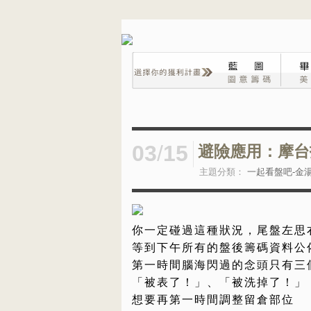
03
/
15
避險應用：摩台
主題分類：
一起看盤吧-金
你一定碰過這種狀況，尾盤左思
等到下午所有的盤後籌碼資料公
第一時間腦海閃過的念頭只有三
「被表了！」、「被洗掉了！」
想要再第一時間調整留倉部位