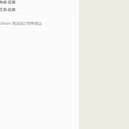
角錐-藍圖
叉戳-藍圖
S/Atom 閱讀器訂閱幣圖誌