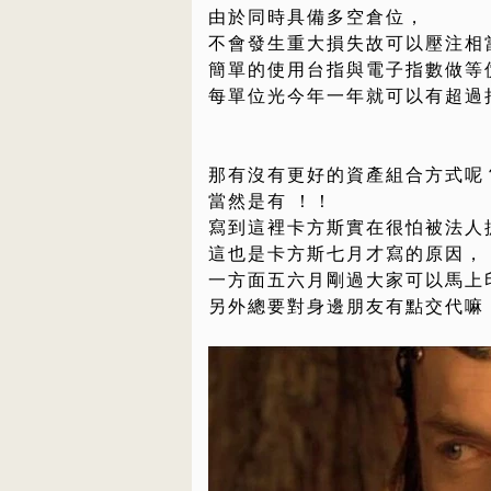
由於同時具備多空倉位，
不會發生重大損失故可以壓注相
簡單的使用台指與電子指數做等價
每單位光今年一年就可以有超過
那有沒有更好的資產組合方式呢
當然是有 ！！
寫到這裡卡方斯實在很怕被法人
這也是卡方斯七月才寫的原因，
一方面五六月剛過大家可以馬上
另外總要對身邊朋友有點交代嘛！