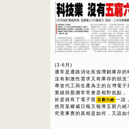
(3-6月)
通常是通路消化長假滯銷庫存的
沒有刺激性需求又有庫存的狀況
專攻代工與生產為主的台灣電子
業績與股價常常會是相對低點，
於是就有了電子股
一說
五窮六絕
然而某權威日報又報導五窮六絕
究竟事實的真相是如何，又該如