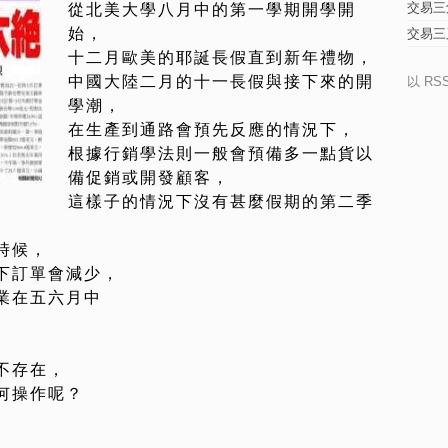
交易三
從北美大學八月中的第一學期開學開
始，
交易三
十二月歐美的耶誕長假直到新年禮物，
中國大陸二月的十一長假與接下來的開
以 RS
學潮，
在生產到通路會預先反應的情況下，
根據行銷學法則一般會預備多一點貨以
備促銷或開發顧客，
這樣子的情況下沒有甚麼假期的第二季
時候，
下訂單會減少，
業在五六月中
，
不存在，
何操作呢？