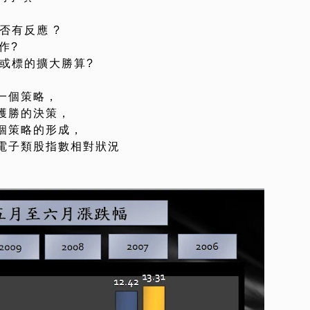
否有反應 ?
作?
具或標的擴大勝算?
一個策略，
獲勝的決策，
個策略的形成，
電子類股指數相對狀況