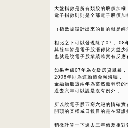
大盤指數是所有類股的股價加權
電子指數則則是全部電子股價加
（指數被設計出來的目的就是經
相比之下可以發現除了07， 0
其餘年皆是電子股漲得比大盤少
也就是說電子股業績確實有反應
如果考慮07年為次級房貸風暴，
2008年則為連動債金融海嘯，
金融類股這兩年為當然最弱勢的
過去六年可以說是沒有例外，
所以說電子股五窮六絕的情確實
開頭的某權威日報目的是在幫誰
稍微計算一下過去三年價差相對報