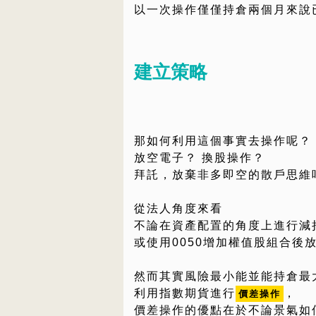
以一次操作僅僅持倉兩個月來說
建立策略
那如何利用這個事實去操作呢？
放空電子？ 換股操作？
拜託，放棄非多即空的散戶思維
從法人角度來看
不論在資產配置的角度上進行減
或使用0050增加權值股組合後
然而其實風險最小能並能持倉最
利用指數期貨進行
，
價差操作
價差操作的優點在於不論景氣如