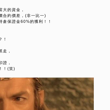
當大的資金，
合約價差，(非一比一)
持倉保證金60%的獲利！！
？！
抓走，
印證，
！(笑)