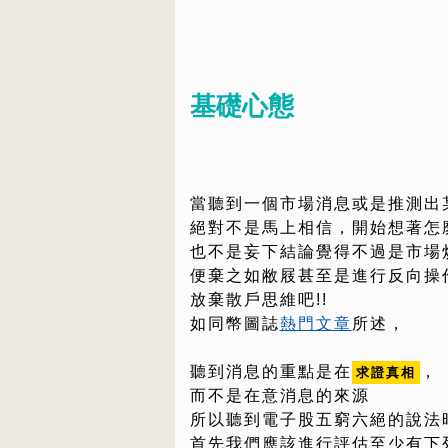
基礎心態
當聽到一個市場消息或是推測出
絕對不是馬上相信，開始想著怎
也不是妄下結論覺得不過是市場
便棄之如敝屐甚至是進行反向操
放棄散戶思維吧!!
如同幣圖誌
熱門文章
所述，
聽到消息的重點是在
，
求證真相
而不是在意消息的來源
所以聽到電子股五窮六絕的說法
首先我們應該進行評估至少有下