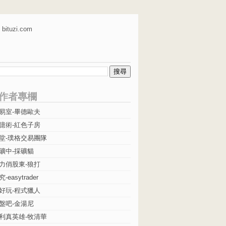
bituzi.com
作者專欄
易室-畢德歐夫
億術-紅色子房
堂-璞格交易團隊
礦中-採礦貓
力俏股東-狼打
easytrader
好玩-程式獵人
盤吧-金湯尼
利真英雄-牧清華