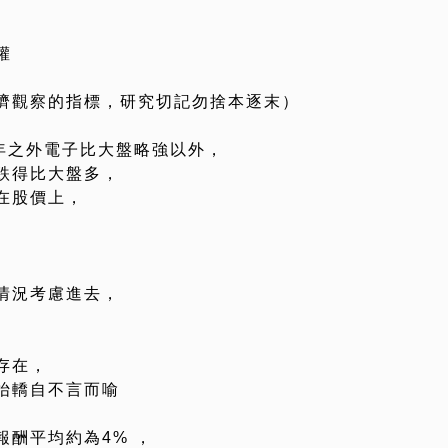
權
濟觀察的指標，研究切記勿捨本逐末）
8年之外電子比大盤略強以外，
跌得比大盤多，
在股價上，
情況考慮進去，
存在，
抬轎自不言而喻
酬平均約為4% ，