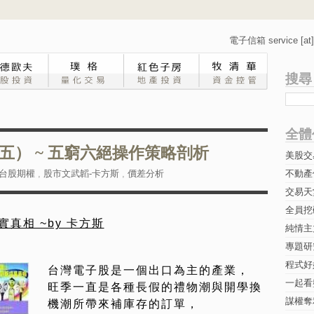
電子信箱 service [at] 
搜尋
全體
五） ~ 五窮六絕操作策略剖析
美股交
台股期權
,
股市文武韜-卡方斯
,
價差分析
不動產
交易天
全員挖
真相 ~by 卡方斯
純情主
專題研究-
程式好
台灣電子股是一個出口為主的產業，
一起看
旺季一直是各種長假的禮物潮與開學換
謀權奪
機潮所帶來補庫存的訂單，