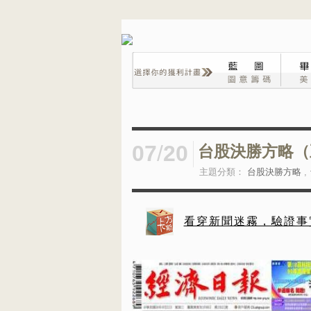
07
/
20
台股決勝方略（
主題分類：
台股決勝方略
,
看穿新聞迷霧，驗證事實