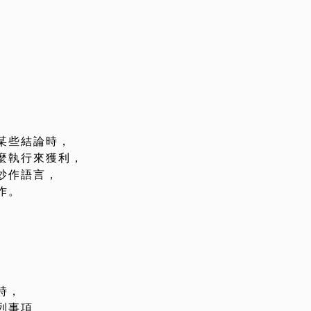
某些結論時，
麼執行來獲利，
炒作語言，
作。
時，
列事項