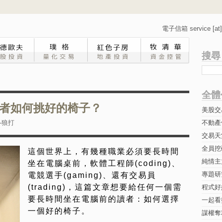
電子信箱 service [at] 
搜尋
全體
者如何挑好的椅子？
美股交
-狼打
不動產
交易天
全員挖
這個世界上，有幾種職業必須要長時間
純情主
坐在電腦桌前，軟體工程師(coding)、
專題研究-
電競選手(gaming)、還有交易員
(trading)，這篇文章想要給任何一個需
程式好
要長時間坐在電腦前的讀者：如何選擇
一起看
一個好的椅子。
謀權奪