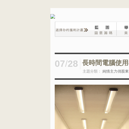
07
/
28
長時間電腦使用
主題分類：
純情主力俏股東