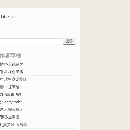
bituzi.com
作者專欄
易室-畢德歐夫
億術-紅色子房
堂-璞格交易團隊
礦中-採礦貓
力俏股東-狼打
easytrader
好玩-程式獵人
盤吧-金湯尼
利真英雄-牧清華