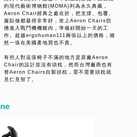
約現代藝術博物館(MOMA)列為永久典藏，
Aeron Chair經典之處在於，把支撐、包覆、
服貼做都最得非常好，坐上Aeron Chairs彷
彿進入戰鬥機機艙內，準備好開始一天的工
作。超越ergohuman111兩張以上的價格，雖
然一張在美國產地買也不貴。
有些人對這張椅子不滿的地方是原廠Aeron
Chair的設計並沒有頭枕，然而台灣廠商也有
替Aeron Chairs自製頭枕，需不需要頭枕就
見仁見智了。
One