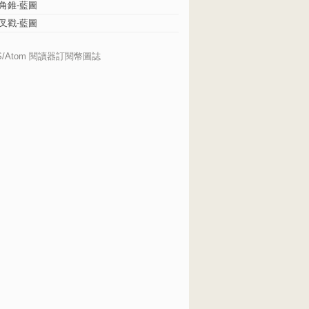
角錐-藍圖
叉戳-藍圖
S/Atom 閱讀器訂閱幣圖誌