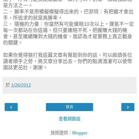
是方法之一。
二、 勝率不是用模擬模擬得出來的，巴菲特：有把握才會出
手，所追求的就是高勝率。
三、 隨機的力量：你當然有可能連賠10次以上，運氣不一定
每一次都站在你這邊，但只要連賠不死，把握賺大錢的機
會，甚至連續賺到大錢的機會，我認為才是實務上真正翻身
的關鍵。
如果你覺得狼打我這篇文章有幫助到你的話，可以麻煩各位
讀者順手之勞，將文章分享出去，你們的點滴澆灌可以使幣
圖誌更茁壯，謝謝。
於
1/26/2012
‹
›
首頁
查看網路版
技術提供：
Blogger
.