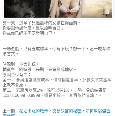
有一天，這輩子見過最棒的女孩在你面前，
你要跟他說什麼，足以證明自己；
抑或你已經不需要證明自己。
一場遊戲，只有五成勝率，你玩不玩？想一下，這一題有標
準答案。
時間到！不太能玩。
輸贏各半的遊戲，長期下來會變成輸家。
原因至少有二：
第一， 參與遊戲就有成本，僅能輸贏各半，那長久下來基本
上就不會贏。
第二， 若贏可以贏1%，輸可以輸1%，一勝一負的結果是
1x1.01x0.99=0.9999，還是小於一，其實依然又輸了。
上一期，
蒙地卡羅的啟示，交易致富的秘密，如何單挑傑西