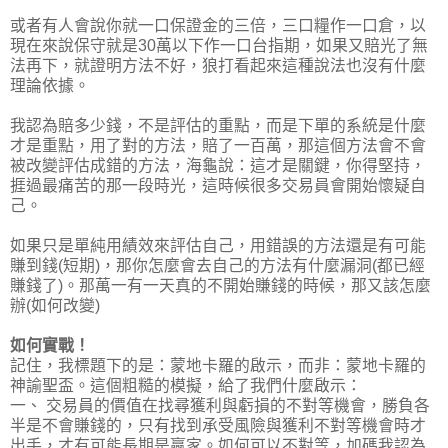
或者有人會說你就一口保證金的三倍，三口糧作一口倉，以
現在來說保守就是30萬以下作一口台指期，如果又賠光了無
法再下，就證明方法不好，狼打看起來這種說法也沒有什麼
理論依據。
我認為賠多少錢，不是評估的重點，而是下單的系統是什麼
才是重點，用了對的方法，賠了一百萬，那這個方法會不會
被改變評估成錯的方法，海龜說：這才是關鍵，你得堅持，
捱過最痛苦的那一段時光，這時候很多交易員會開始懷疑自
己。
如果只是單純用績效來評估自己，用錯誤的方法還是有可能
賺到錢(短期)，那你怎麼會去自己的方法有什麼漏洞(都已經
賺錢了)。那萬一有一天真的不開始賺錢的時候，那又該怎麼
辦(如何改變)
如何實戰！
記住，我標題下的是：蒙地卡羅的啟示，而非：蒙地卡羅的
神諭聖盃。這個粗糙的模擬，給了我們什麼啟示：
一、 交易員的價值在找尋獲利與虧損的不對等機會，勝負各
半是不會賺錢的，只有找到承受風險與獲利不對等機會時才
出手，才有可能長期是贏家。如何可以不對等，加碼我認為