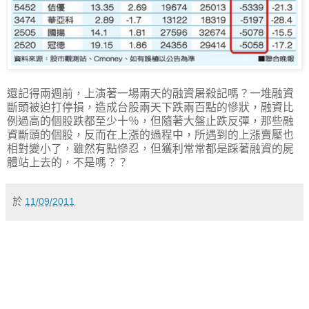
還記得兩週前，上演著一場兩天的融資屠殺記嗎？一堆融資
斷頭被迫打停損，造成台股兩天下跌兩百點的慘狀，融資比
例過高的個股跌都至少十％，但隨著大盤止跌反彈，那些融
資斷頭的個股，反而在上漲的過程中，所遇到的上漲賣壓也
相對變小了，雖然有點慘忍，但獲利常常都是踩著融資的屍
體站上去的，不是嗎？？
於
11/09/2011