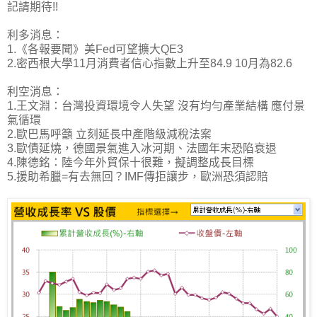
記請期待!!
利多消息：
1.《各報要聞》美Fed可望擴大QE3
2.密西根大學11月消費者信心指數上升至84.9 10月為82.6
利空消息：
1.王文淵：台灣投資環境令人失望 沒有均勻產業結構 應付景
氣循環
2.歐巴馬呼籲 立刻延長中產階級減稅法案
3.歐債延燒，德國景氣進入冰河期、法國年末恐陷衰退
4.陳德銘：陸今年外貿保十很難，擬調整成長目標
5.援助希臘=有去無回？IMF傳拒讓步，歐洲恐須認賠