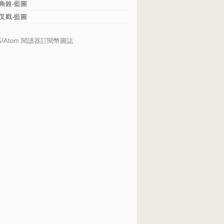
角錐-藍圖
叉戳-藍圖
S/Atom 閱讀器訂閱幣圖誌