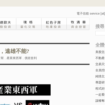
電子信箱 service [at] 
搜尋
全體
，遠雄不能?
美股交
方斯
,
產業東西軍
,
價差套利
不動產
交易天
全員挖
純情主
專題研究-
程式好
一起看
謀權奪