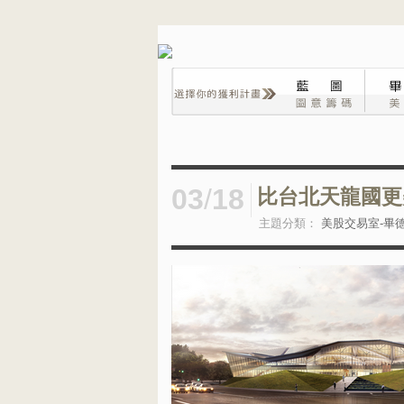
03
/
18
比台北天龍國更
主題分類：
美股交易室-畢