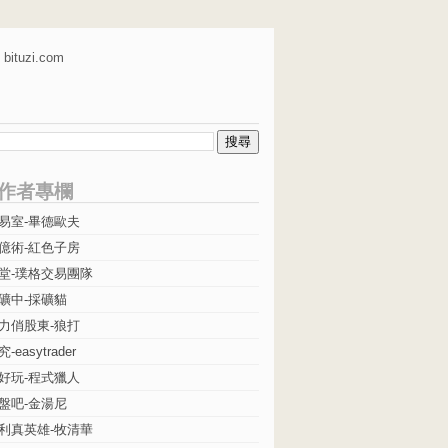
bituzi.com
作者專欄
易室-畢德歐夫
億術-紅色子房
堂-璞格交易團隊
礦中-採礦貓
力俏股東-狼打
easytrader
好玩-程式獵人
盤吧-金湯尼
利真英雄-牧清華