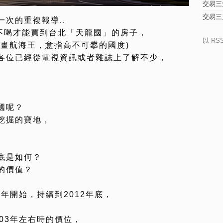
交易三
交易三
次的重複報導..
不喝才能買到台北「天龍國」的房子，
以 RS
漫畫航海王，意指高不可攀的國度)
各位已經從電視資訊或者雜誌上了解不少，
國呢？
挖掘的寶地，
底是如何？
的價值？
年開始，持續到2012年底，
03年左右時的價位，