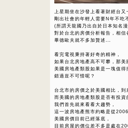
上星期坐在沙發上看著財經台又一
剛出社會的年輕人需要N年不吃
(所謂天龍國乃出自於日本知名
對於台北的房價分析報告，相信
畢德歐夫就不多加贅述...
看完電視秉持著好奇的精神，
如果台北房地產高不可攀，那美
美國房地產類股如果是一塊值得
錯過豈不可惜呢？
台北市的房價之於美國相比，到
而美國的房地產類股是否有投資
我們首先就來看看大趨勢，
這一波房地產熊市約略是從2006
美國房價目前已經落底，
目前房屋的價位差不多是處在20