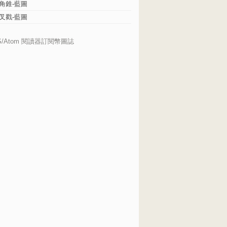
角錐-藍圖
叉戳-藍圖
S/Atom 閱讀器訂閱幣圖誌