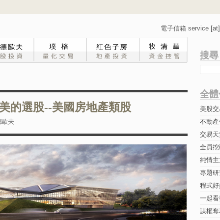
電子信箱 service [at] 
搜尋
全體
美的選股--美國房地產類股
美股交
德歐夫
不動產
交易天
全員挖
純情主
專題研究-
程式好
一起看
謀權奪