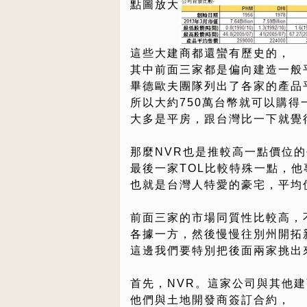
點圖放大
這些大建商都還蠻有歷史的，
其中前面三家都是偏向建造一般
畢德歐夫團隊列出了各家的產品
所以大約750萬台幣就可以購得
大多是平房，跟台灣比一下就覺
那麼NVR也是推較高一點價位
最後一家TOL比較特殊一點，他專攻l
也就是台灣人特愛的豪宅，平均價
前面三家的市場同質性比較高，
各據一方，然後慢慢往別州開拓
這邊我們要特別把後面兩家挑出
首先，NVR。這家公司與其他
他們與土地開發商簽訂合約，