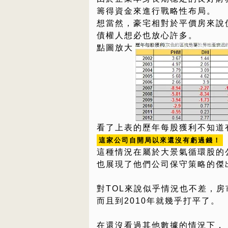
籌得資金來進行戰略性布局。
想當然，豪宅相對於平價房來說
債權人想必也放心許多。
點圖放大
看了上表的歷年每股獲利不知道
這家公司自開局以來還沒有虧過錢！
這種情況在屬於大景氣循環股的
也展現了他們公司保守策略的傑
對TOL來說似乎情況也不差，
而且到2010年就幾乎打平了。
在還沒看過其他數據的情況下，