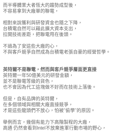
而半導體業大者恆大的趨勢成型後，
不容易拿到大廠單的聯電，
相對來說獲利與研發資金也隨之下降，
台積電自然可以藉此擴大資本支出，
拉開技術差距，把聯電甩在後頭。
不過為了安這些大廠的心，
不與客戶競爭自然成為台積電老張自豪的經營哲學。
英特爾不是聯電，然而與客戶競爭層面更直接
英特爾一年50億美元的研發金額，
並不是聯電等級的貨色，
也不會因為代工這塊做不好而在技術上落後。
但是，自有品牌的英特爾，
在多個領域與相關大廠直接競爭，
才是這些龍頭們不放心，怕被
"偷學"
的原因。
舉例而言，幾個有能力下高階製程的大廠，
高通 仍然會看到Intel不放棄進軍行動市場的野心，