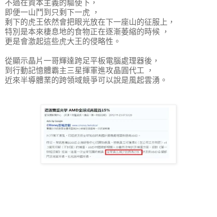
不過在資本主義的驅使下，
即便一山鬥到只剩下一虎 ，
剩下的虎王依然會把眼光放在下一座山的征服上，
特別是本來棲息地的食物正在逐漸萎縮的時候 ，
更是會激起這些虎大王的侵略性。
從顯示晶片一哥輝達跨足平板電腦處理器後，
到行動記憶體霸主三星揮軍進攻晶圓代工 ，
近來半導體業的跨領域競爭可以說是風起雲湧。