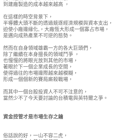
到建廠製造的成本越來越高 ，
在這樣的時空背景下，
半導體大頭不斷的透過競逐經濟規模與資本支出，
迫使小廠邊緣化,，大廠恆大形成一個寡占市場，
是邁向成熟產業不可逆的態勢。
然而在自身領域雄霸一方的各大巨頭們，
除了繼續在本身擅長的領域鬥爭 ，
也慢慢的將眼光放到其他的市場，
著眼於下一個企業成長的空間，
使得過往的市場邊際越來越模糊，
形成一個個新的賽局廝殺戰場，
而其中一個台股投資人不可不注意的，
當然少不了今天要討論的台積電與英特爾之爭。
資金控管才是市場生存之鑰
俗話說的好，一山不容二虎，