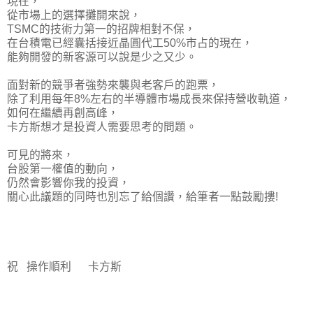
現在，
從市場上的選擇攤開來說，
TSMC的技術力第一的招牌相對不保，
在台積電已經囊括接近晶圓代工50%市占的現在，
能夠開發的新客源可以說是少之又少。
面對新的競爭者強勢來襲與老客戶的跑票，
除了利用每年8%左右的半導體市場成長來保持營收軌道，
如何在繼續再創高峰，
卡方斯想才是投資人需要思考的問題。
可見的將來，
台股第一權值的動向，
仍然會影響你我的投資，
關心此議題的同時也別忘了給個
讚
，給筆者一點鼓勵摟!
祝 操作順利 卡方斯