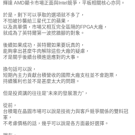
輝達 AMD顯卡市場正面與Intel競爭，平板相關核心亦同。
於是，剩下可以爭取的選項就不多了，
不怕被抄襲給三星代工的蘋果，
以及高單價，市場又相互完全區隔的FPGA大廠，
就成為了英特爾第一波挖牆腳的對象。
後續如果成功，英特爾如果要玩真的，
能夠拿出甚麼牛肉解除這些大廠的疑慮，
才是關乎後續台積進退應對的大事。
換句話可以說，
短期內主力貢獻台積營收的國際大廠支柱並不會跑票，
持續獲利也並不是甚麼太大的問題。
但是投資講的往往是"未來的發展潛力"，
從前，
台積電在晶圓市場可以說是技術力與客戶競爭關係的雙料冠
軍，
不考慮價格的話，幾乎可以說是各方面最好選擇。