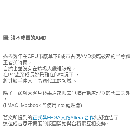
圖: 潰不成軍的AMD
過去幾年在CPU市廠拿下8成市占使AMD瀕臨破產的半導體
王者英特爾，
自然也並沒有在這場大戲裡缺席，
在PC產業成長好景難在的情況下 ，
將其觸手伸入了晶圓代工的領域 。
除了一邊與大客戶蘋果眉來眼去爭取行動處理器的代工之外
，
(I-MAC, Macbook 皆使用Intel處理器)
舊文所提到的
正式與FPGA大廠Altera 合作
無疑宣告了
這位成吉思汗擴張的版圖開始與台積電互相交鋒。