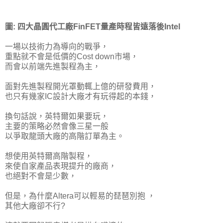
圖: 四大晶圓代工廠FinFET量產時程皆遠落後Intel
一場以技術力為導向的戰爭，
重點就不會是低價的Cost down市場，
而會以前端先進製程為主，
面對先進製程開光罩動輒上億的研發費用，
也只有幾家IC設計大廠才有玩得起的本錢，
換句話說，英特爾如果要玩，
主要的策略必然會像三星一般
以
爭取龍頭大廠的高階訂單為主。
想使用英特爾高階製程，
來使自家產品表現提升的廠商，
也絕對不會是少數，
但是，為什麼Altera可以輕易的琵琶別抱 ，
其他大廠卻不行?