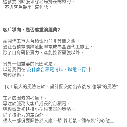
這就要回歸張忠謀老是掛在嘴邊的，
"不與客戶競爭"
這句話。
客戶導向，是否能重演經典?
晶圓代工巨人台積電也並非等閒之輩 ，
過往台積電能夠遠超聯電成為晶圓代工霸主，
除了自身研發實力，產能控管堅強以外，
另外一個重要的原因就是，
以前我們在”
為什麼台積電可以，聯電不行
”中
曾經提過，
"代工最大的風險在於，設計圖交給出去後被”偷學”的風險"
在這層因素的考量下，
專注於服務大客戶成長的台積電，
與聯電當初扶植小型聯家軍的策略，
除了技術力的差距外 ，
很大一部份要歸咎於大廠不想”養老鼠，飼布袋”的心態上