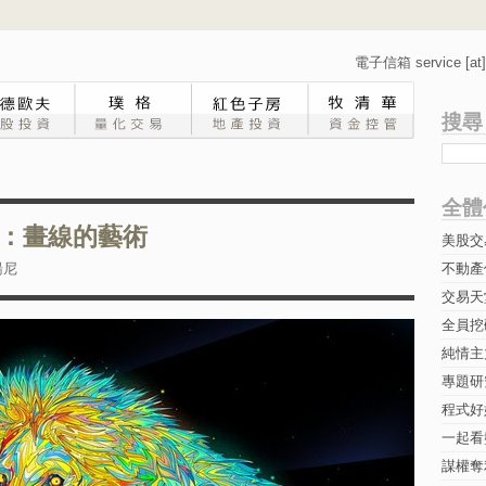
電子信箱 service [at] 
搜尋
全體
：畫線的藝術
美股交
湯尼
不動產
交易天
全員挖
純情主
專題研究-
程式好
一起看
謀權奪