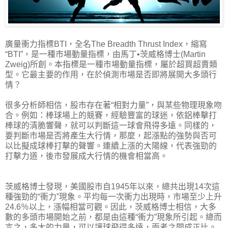
廣量衝力指標BTI，全名The Breadth Thrust Index，縮寫
“BTI”，是一種市場動量指標，由馬丁•茨威格博士(Martin
Zweig)所創。本指標是一種市場動量指標，屬於超買超賣類
型。它最主要的作用，在於偵測市場是否即將展開大多頭行
情？
很多分析師相信，股市存在著“相對力量”，與某些物理現象吻
合。例如：棒球場上的競賽，經驗豐富的球迷，依鋁棒擊打
棒球的清脆響聲，就可以判斷這一球會飛得多遠。同樣的，
要判斷市場是否將產生大行情，那麼，起漲點的強勢與否可
以比擬成球棒打擊的聲響。連續上漲的大陽線，代表強勁的
打擊力道，後市發展成大行情的機會相當高。
茨威格博士發現，美國股市自1945年以來，總共出現14次這
種強勁的“衝力”現象。平均每一次衝力出現時，市場至少上升
24.6％以上，漲幅相當可觀。因此，茨威格博士相信，大多
數的多頭市場開始之前，都是由這種“衝力”現象所引起。總而
言之，多大的力量，可以讓球飛得多遠，兩者之間成正比。