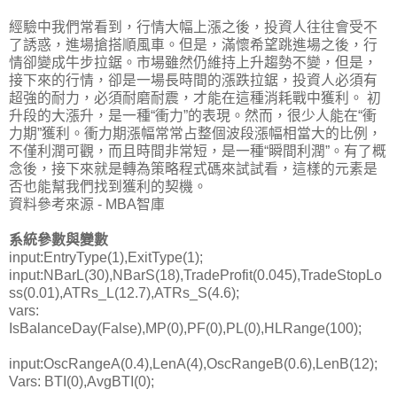
經驗中我們常看到，行情大幅上漲之後，投資人往往會受不
了誘惑，進場搶搭順風車。但是，滿懷希望跳進場之後，行
情卻變成牛步拉鋸。市場雖然仍維持上升趨勢不變，但是，
接下來的行情，卻是一場長時間的漲跌拉鋸，投資人必須有
超強的耐力，必須耐磨耐震，才能在這種消耗戰中獲利。 初
升段的大漲升，是一種“衝力”的表現。然而，很少人能在“衝
力期”獲利。衝力期漲幅常常占整個波段漲幅相當大的比例，
不僅利潤可觀，而且時間非常短，是一種“瞬間利潤”。有了概
念後，接下來就是轉為策略程式碼來試試看，這樣的元素是
否也能幫我們找到獲利的契機。
資料參考來源 - MBA智庫
系統參數與變數
input:EntryType(1),ExitType(1);
input:NBarL(30),NBarS(18),TradeProfit(0.045),TradeStopLo
ss(0.01),ATRs_L(12.7),ATRs_S(4.6);
vars:
IsBalanceDay(False),MP(0),PF(0),PL(0),HLRange(100);
input:OscRangeA(0.4),LenA(4),OscRangeB(0.6),LenB(12);
Vars: BTI(0),AvgBTI(0);