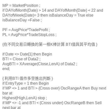
MP = MarketPosition ;
if DAYofMonth(Date) > 14 and DAYofMonth(Date) < 22 and
DAYofWeek(Date)= 3 then isBalanceDay = True else
isBalanceDay =False ;
PF = AvgPrice*TradeProfit ;
PL = AvgPrice*TradeStopLoss ;
{在不同交易日轉換的第一根K棒計算 BTI值與其平均值 }
if Date <> Date[1] then Begin
BTI = Close of Data2 ;
AvgBTI = XAverage(Close,LenA) of Data2 ;
end;
{ 利用BTI 值作多空進出判斷 }
if EntryType = 1 then Begin
if MP <> 1 and BTI > {Cross over} OscRangeA then Buy next
bar at
Highest(High,LenA) stop ;
if MP <> -1 and BTI < {Cross under} OscRangeB then Sell
next bar at