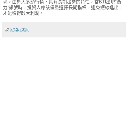
現。由於大多頭行情，具有長期趨勢的特性，當BTI出現“衝
力”訊號時，投資人應該儘量選擇長期指標，避免短線進出，
才能獲得較大利潤。
於
2/13/2015