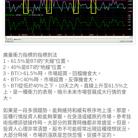
廣量衝力指標的指標劍法
1、61.5％是BTI的“天線”位置。
2、40％是BTI的“地線”位置。
3、BTI＞61.5％時，市場超買，回檔機會大。
4、BTI＜40％時，市場超賣，反彈機會大。
5、BTI從低於40％之下，10天之內，直線上升至61.5％之
上，是一種衝力的表現，暗示未來市場發展成大行情的會
大。
如果是一段多頭趨勢，能夠維持和緩有秩序地上漲，那麼，
這種行情投資人較能夠掌握。在急漲或緩跌的市場，參考技
術指標訊號操作時，大部分的買賣時機都非常適宜。但是，
投資人心理非常清楚，股市不可能經常出現這種理想狀況。
大部分時候，市場的漲跌是忽快忽慢，捉摸不定的。