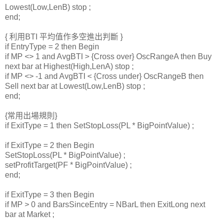
Lowest(Low,LenB) stop ;
end;
{ 利用BTI 平均值作多空進出判斷 }
if EntryType = 2 then Begin
if MP <> 1 and AvgBTI > {Cross over} OscRangeA then Buy
next bar at Highest(High,LenA) stop ;
if MP <> -1 and AvgBTI < {Cross under} OscRangeB then
Sell next bar at Lowest(Low,LenB) stop ;
end;
{常用出場規則}
if ExitType = 1 then SetStopLoss(PL * BigPointValue) ;
if ExitType = 2 then Begin
SetStopLoss(PL * BigPointValue) ;
setProfitTarget(PF * BigPointValue) ;
end;
if ExitType = 3 then Begin
if MP > 0 and BarsSinceEntry = NBarL then ExitLong next
bar at Market ;