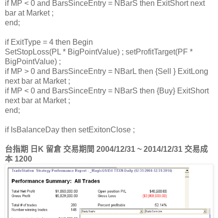
if MP < 0 and BarsSinceEntry = NBarS then ExitShort next
bar at Market ;
end;
if ExitType = 4 then Begin
SetStopLoss(PL * BigPointValue) ; setProfitTarget(PF *
BigPointValue) ;
if MP > 0 and BarsSinceEntry = NBarL then {Sell } ExitLong
next bar at Market ;
if MP < 0 and BarsSinceEntry = NBarS then {Buy} ExitShort
next bar at Market ;
end;
if IsBalanceDay then setExitonClose ;
台指期 日K 留倉 交易期間 2004/12/31 ~ 2014/12/31 交易成
本 1200