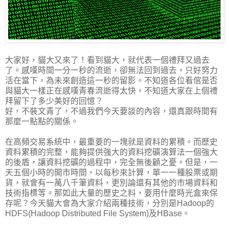
大家好，貓大又來了！看到貓大，就代表一個禮拜又過去
了。感嘆時間一分一秒的流逝，卻無法回到過去，只好努力
活在當下，為未來創造這一秒的留影。不知道各位看倌是否
與貓大一樣正在感嘆青春流逝得太快，不知道大家在上個禮
拜留下了多少美好的回憶？
好，不裝文青了，不過我們今天要談的內容，還真跟時間有
那麼一點點的關係。
在高頻交易系統中，最重要的一塊就是資料的累積。而歷史
資料累積的完整，能夠提供強大的資料挖礦演算法一個強大
的後盾，讓資料挖礦的過程中，完全無後顧之憂。但是，一
天五個小時的開市時間，以每秒來計算，單一一種股票或期
貨，就會有一萬八千筆資料，更別論還有其他的市場資料和
技術指標等。那如此大量的歷史之料，要用什麼時光盒來保
存呢？今天貓大會為大家介紹兩種技術，分別是Hadoop的
HDFS(Hadoop Distributed File System)及HBase。