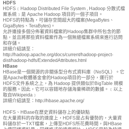
HDFS
HDFS﹝Hadoop Distributed File System , Hadoop 分散式檔
案系統﹞是 Apache Hadoop 項目的一個子項目。
HDFS的特點為，可儲存空間超大的檔案(MegaBytes、
GigaBytes、TeraBytes)。
允許連接多個分佈著資料檔案的Hadoop集群中所包含的節
點，並且將那些資料檔案作為一個無縫檔案系統來進行訪問
和存儲。
詳細介紹請至：
http://hadoop.apache.org/docs/current/hadoop-project-
dist/hadoop-hdfs/ExtendedAttributes.html
HBase
HBase是一個開源的非關係型分布式資料庫（NoSQL）。它
是Apache軟體基金會的Hadoop項目的一部分，運行於
HDFS文件系統之上，為 Hadoop 提供類似於BigTable 規模
的服務。因此，它可以容錯地存儲海量稀疏的數據。﹝以上
取自Wikipeida﹞
詳細介紹請至：http://hbase.apache.org/
HDFS、HBase在歷史資料儲存上的優缺點
在大量資料的存取的速度上，HDFS是占有優勢的，大量資
料儲存於一TXT檔案，上傳至HDFS所花費時間，與HBase