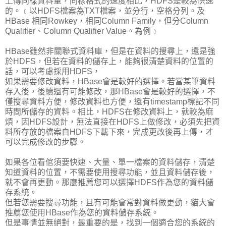
上傳同樣資料量，同樣格式的速度相比，HDFS是較為快速
的。﹝以HDFS檔案為TXT檔案，並分行，空格分列。及
HBase 相同Rowkey，相同Column Family，但分Column
Qualifier、Column Qualifier Value。為例﹞
HBase雖然非關聯式資料庫，但是在資料的搜尋上，還是強
於HDFS，但若在資料的儲存上，能夠很清楚資料的位置的
話，可以考慮採用HDFS，
如果需要修改資料，HBase會是較好的選擇。若當某筆資料
存入後，後續還有可能修改，那HBase會是較好的選擇，不
僅搜尋資料方便，修改資料也方便，還有timestamp標記不同
時間所儲存的資料。相比，HDFS在修改資料上，就較為麻
煩，因HDFS設計，無法直接在HDFS上做修改，必須先把資
料所存放的檔案自HDFS下載下來，完成更改後再上傳，才
可以完成修改的步驟。
如果各位看倌須要快速、大量、單一檔案的資料儲存，清楚
知道資料的位置，不需要使用搜尋功能，並且資料儲存後，
就不會再更動。那麼推薦您可以選擇HDFS作為您的資料儲
存系統。
但若您需要搜尋功能，且有可能會常對資料做更動，貓大會
推薦您使用HBase作為您的資料儲存系統。
但是事情並無絕對，最重要的是，找到一個適合您的系統的