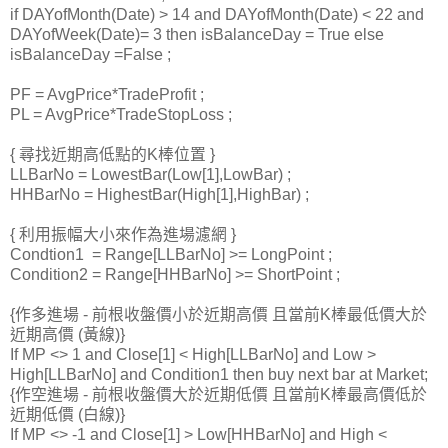
if DAYofMonth(Date) > 14 and DAYofMonth(Date) < 22 and
DAYofWeek(Date)= 3 then isBalanceDay = True else
isBalanceDay =False ;
PF = AvgPrice*TradeProfit ;
PL = AvgPrice*TradeStopLoss ;
{ 尋找近期高低點的K棒位置 }
LLBarNo = LowestBar(Low[1],LowBar) ;
HHBarNo = HighestBar(High[1],HighBar) ;
{ 利用振幅大小來作為進場濾網 }
Condtion1 = Range[LLBarNo] >= LongPoint ;
Condition2 = Range[HHBarNo] >= ShortPoint ;
{作多進場 - 前根收盤價小於近期高價 且當前K棒最低價大於
近期高價 (黃線)}
If MP <> 1 and Close[1] < High[LLBarNo] and Low >
High[LLBarNo] and Condition1 then buy next bar at Market;
{作空進場 - 前根收盤價大於近期低價 且當前K棒最高價低於
近期低價 (白線)}
If MP <> -1 and Close[1] > Low[HHBarNo] and High <