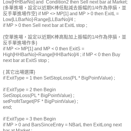
Low[HHBarNo] and Condition2 then Sell next bar at Market;
{多單進場，設定以近期K棒低點減去振幅的1/4作為停損，並
反手單進場作空} if MP <> MP[1] and MP > 0 then ExitL =
Low[LLBarNo]-Range[LLBarNo]/4 ;
if MP > 0 then Sell next bar at ExitL stop ;
{空單進場，設定以近期K棒高點加上振幅的1/4作為停損，並
反手單進場作多}
if MP <> MP[1] and MP < 0 then ExitS =
High[HHBarNo]+Range[HHBarNo]/4 ; if MP < 0 then Buy
next bar at ExitS stop ;
{ 其它出場選擇}
if ExitType = 1 then SetStopLoss(PL * BigPointValue) ;
if ExitType = 2 then Begin
SetStopLoss(PL * BigPointValue) ;
setProfitTarget(PF * BigPointValue) ;
end;
if ExitType = 3 then Begin
if MP > 0 and BarsSinceEntry = NBarL then ExitLong next
bar at Market ;