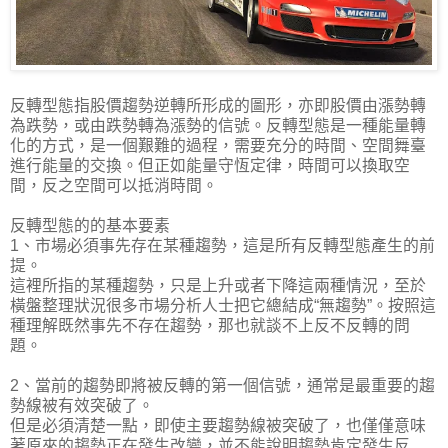
反轉型態指股價趨勢逆轉所形成的圖形，亦即股價由漲勢轉
為跌勢，或由跌勢轉為漲勢的信號。反轉型態是一種能量轉
化的方式，是一個艱難的過程，需要充分的時間、空間舞臺
進行能量的交換。但正如能量守恆定律，時間可以換取空
間，反之空間可以抵消時間。
反轉型態的的基本要素
1、市場必須事先存在某種趨勢，這是所有反轉型態產生的前
提。
這裡所指的某種趨勢，只是上升或者下降這兩種情況，至於
橫盤整理狀況很多市場分析人士把它總結成“無趨勢”。按照這
種理解既然事先不存在趨勢，那也就談不上反不反轉的問
題。
2、當前的趨勢即將被反轉的第一個信號，通常是最重要的趨
勢線被有效突破了。
但是必須清楚一點，即使主要趨勢線被突破了，也僅僅意味
著原來的趨勢正在發生改變，並不能說明趨勢肯定發生反