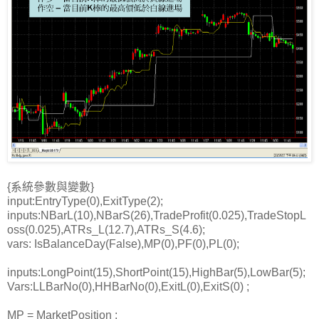
{系統參數與變數}
input:EntryType(0),ExitType(2);
inputs:NBarL(10),NBarS(26),TradeProfit(0.025),TradeStopL
oss(0.025),ATRs_L(12.7),ATRs_S(4.6);
vars: IsBalanceDay(False),MP(0),PF(0),PL(0);
inputs:LongPoint(15),ShortPoint(15),HighBar(5),LowBar(5);
Vars:LLBarNo(0),HHBarNo(0),ExitL(0),ExitS(0) ;
MP = MarketPosition ;