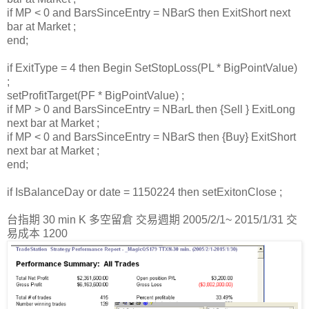
if MP < 0 and BarsSinceEntry = NBarS then ExitShort next
bar at Market ;
end;
if ExitType = 4 then Begin SetStopLoss(PL * BigPointValue)
;
setProfitTarget(PF * BigPointValue) ;
if MP > 0 and BarsSinceEntry = NBarL then {Sell } ExitLong
next bar at Market ;
if MP < 0 and BarsSinceEntry = NBarS then {Buy} ExitShort
next bar at Market ;
end;
if IsBalanceDay or date = 1150224 then setExitonClose ;
台指期 30 min K 多空留倉 交易週期 2005/2/1~ 2015/1/31 交
易成本 1200