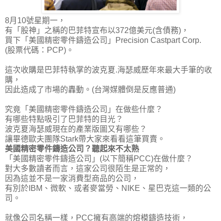
8月10號星期一，
有「股神」之稱的巴菲特宣布以372億美元(含債務)，
買下「美國精密零件鑄造公司」Precision Castpart Corp.
(股票代碼：PCP)。
這次收購是巴菲特執掌的波克夏.海瑟威歷年來最大手筆的收
購，
因此造成了市場的轟動。(台灣媒體倒是反應普通)
究竟「美國精密零件鑄造公司」在做些什麼？
有哪些特點吸引了巴菲特的目光？
波克夏海瑟威現在的產業版圖又有哪些？
讓畢德歐夫團隊Stark帶大家來看看這筆買賣。
美國精密零件鑄造公司？聽起來不太熟
「美國精密零件鑄造公司」(以下簡稱PCC)在做什麼？
對大多數讀者而言，這家公司很陌生是正常的，
因為這並不是一家消費型商品的公司，
有別於IBM、微軟、或者麥當勞、NIKE、星巴克這一類的公
司。
就像公司名稱一樣，PCC擁有高端的熔模鑄造技術，