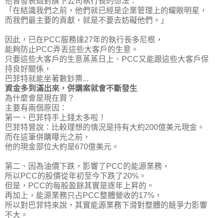
他曾發表過對旗下公司執行長的想法：
「在結識我們之前，他們就已經是企業管理上的耀眼明星，
而
我們最主要的貢獻，就是不要去妨礙他們。
」
因此，已在PCC服務達27年的執行長多尼根，
能夠防止PCC弄丟這些大客戶的生意。
只要這些大客戶的生意蒸蒸日上、PCC又能跟這些大客戶保
持良好關係，
巴菲特就能坐著數鈔票...
資金多到滿出來，併購案就會不斷發生
為什麼會是現在買？
主要有兩個原因：
第一、巴菲特手上錢太多啦！
巴菲特曾說：比較理想的情況是持有大約200億美元現金。
而在這筆併購曝光之前，
他的現金部位大約是670億美元
。
第二、因為油價下跌，影響了PCC的能源業務，
所以PCC的股價從年初至今下跌了20%。
但是，PCC的每股盈餘其實是逐年上昇的。
再加上，能源業務只占PCC整體營收的17%，
所以對巴菲特來說，其實能源業務下滑對整體的競爭力影響
不大。