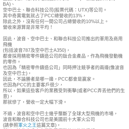
BA)、
空中巴士、聯合科技公司(股票代碼：UTX)等公司。
其中奇異電氣就占了PCC總營收的13%，
除此之外，沒有任何一間公司占總營收的10%以上。
營收來源算是非常平均！
因此，波音、空中巴士、和聯合科技公司推出的軍用及商用
飛機
(包括波音787及空中巴士A350)，
都會採用精密零件鑄造公司的鈦合金產品，作為飛機發動機
的零件。
也因為「精密零件鑄造公司」同時押注競爭者的兩邊(像波音
及空中巴士)，
因此，不論勝者是哪一邊，PCC都會是贏家。
也因為PCC的主要客戶很少，
所以，如果這些客戶的業務受到衝擊(或者PCC弄丟他們的生
意)，
那就慘了，營收一定大幅下滑。
不過，波音和空中巴士幾乎壟斷了全球大型飛機的市場，
波音和聯合科技公司也是美國前十大軍火公司
(請參照
軍火之王
這篇文章)，