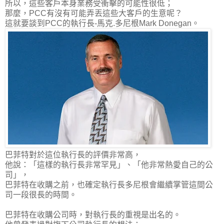
所以，這些客戶本身業務受衝擊的可能性很低；
那麼，PCC有沒有可能弄丟這些大客戶的生意呢？
這就要談到PCC的執行長-馬克.多尼根Mark Donegan。
巴菲特對於這位執行長的評價非常高，
他說：「這樣的執行長非常罕見」、「他非常熱愛自己的公
司」，
巴菲特在收購之前，也確定執行長多尼根會繼續掌管這間公
司一段很長的時間。
巴菲特在收購公司時，對執行長的重視是出名的。