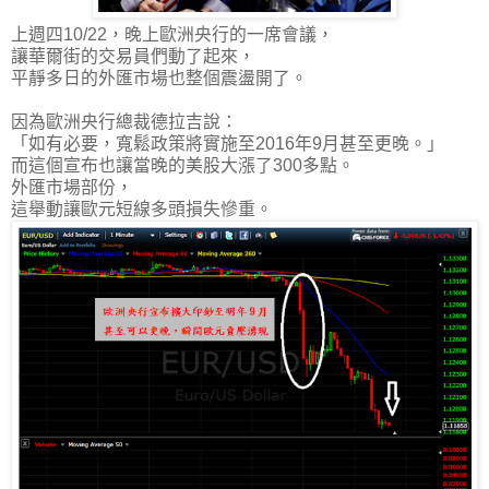
上週四10/22，晚上歐洲央行的一席會議，
讓華爾街的交易員們動了起來，
平靜多日的外匯市場也整個震盪開了。
因為歐洲央行總裁德拉吉說：
「如有必要，寬鬆政策將實施至2016年9月甚至更晚。」
而這個宣布也讓當晚的美股大漲了300多點。
外匯市場部份，
這舉動讓歐元短線多頭損失慘重。