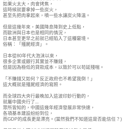
如果火太大，肉會烤焦，
這時候就要拿掉一些炭火，
甚至先把肉拿起來，噴一些水讓炭火降溫。
但是這幾年來，美國降息降到史上低點，
而歐洲與日本也是相同的情況，
日本甚至更早之前就已經陷入了這種窘境。
俗稱：
「殭屍經濟」
。
日本從80年代大泡沫以來，
很多企業或銀行其實並不賺錢，
但是因為極低的貸款成本，以致於可以苟延殘喘。
「不賺錢又如何？反正政府也不希望我倒！」
這大概就是殭屍經濟的寫照。
而全球四大央行最晚加入這波印鈔行動的，
就屬中國央行了...
眾所皆知的，中國這幾年經濟發展非常快速，
各項基本建設紛紛到位，
而GDP的成長更是漂亮。(當然我們不知道這是否能信任？)