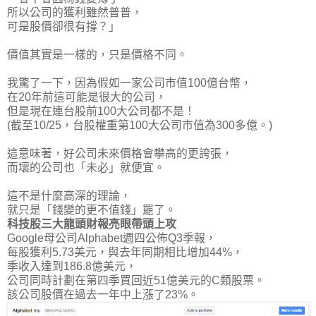
所以公司的獲利雖然普普，
可是股價卻很有撐？」
價值其實是一樣的，只是價格不同
。
我驚了一下，因為假如一家公司市值100億台幣，
在20年前這可能是很大的公司，
但是現在連台股前100大公司都不是！
(截至10/25，台股權重第100大公司市值為300多億。)
這意味著，
好公司未來價格會攀高的更誇張
，
而壞的公司也「未必」就便宜。
這不是什麼高深的理論，
就只是「錢變的更不值錢」罷了。
科技股三大龍頭財報亮眼帶頭上攻
Google母公司Alphabet週四公佈Q3季報，
每股獲利5.73美元，與去年同期相比增加44%，
季收入達到186.8億美元，
公司同時計劃在第四季買回近51億美元的C類股票。
該公司股價在過去一年中上漲了23%。