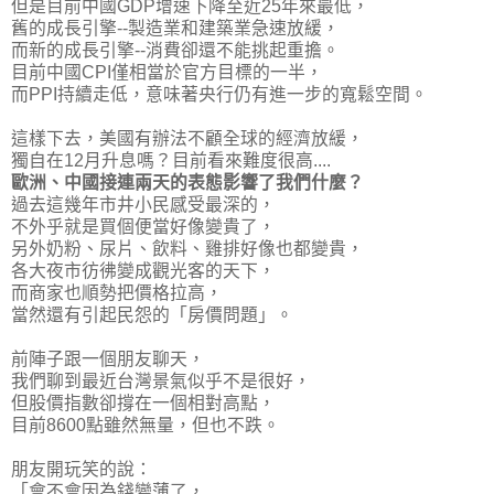
但是目前
中國GDP增速下降至近25年來最低
，
舊的成長引擎--製造業和建築業急速放緩，
而新的成長引擎--消費卻還不能挑起重擔。
目前中國CPI僅相當於官方目標的一半，
而PPI持續走低，意味著央行仍有進一步的寬鬆空間。
這樣下去，美國有辦法不顧全球的經濟放緩，
獨自在12月升息嗎？目前看來難度很高....
歐洲、中國接連兩天的表態影響了我們什麼？
過去這幾年市井小民感受最深的，
不外乎就是買個便當好像變貴了，
另外奶粉、尿片、飲料、雞排好像也都變貴，
各大夜市彷彿變成觀光客的天下，
而商家也順勢把價格拉高，
當然還有引起民怨的「房價問題」。
前陣子跟一個朋友聊天，
我們聊到最近台灣景氣似乎不是很好，
但股價指數卻撐在一個相對高點，
目前8600點雖然無量，但也不跌。
朋友開玩笑的說：
「會不會因為錢變薄了，