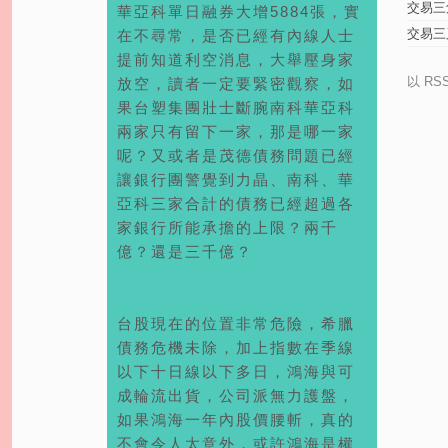
交易三
華亞科單日融券大增5884張，實
交易三
在不尋常，是否已經有內線人士
提前知道利空消息，大舉壓身家
以 RS
放空，讀者一定要緊密觀察，如
果台塑集團壯士斷腕南科華亞科
兩家只有留下一家，那是哪一家
呢？又或者是茂德債務問題已經
讓銀行團警覺到力晶、南科、華
亞科三家合計的債務已經超過各
家銀行所能承擔的上限？兩千
億？還是三千億？
台股現在的位置非常危險，希臘
債務危機未除，加上指數在季線
以下十日線以下多日，鴻海與可
成輪流出貨，公司派無力護盤，
如果鴻海一年內股價腰斬，真的
不會令人太意外，或許鴻海是權