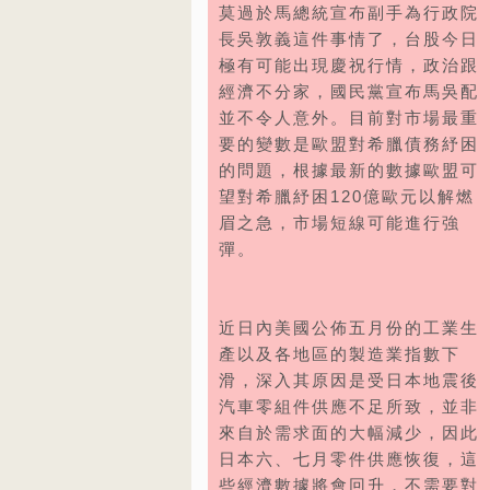
莫過於馬總統宣布副手為行政院
長吳敦義這件事情了，台股今日
極有可能出現慶祝行情，政治跟
經濟不分家，國民黨宣布馬吳配
並不令人意外。目前對市場最重
要的變數是歐盟對希臘債務紓困
的問題，根據最新的數據歐盟可
望對希臘紓困120億歐元以解燃
眉之急，市場短線可能進行強
彈。
近日內美國公佈五月份的工業生
產以及各地區的製造業指數下
滑，深入其原因是受日本地震後
汽車零組件供應不足所致，並非
來自於需求面的大幅減少，因此
日本六、七月零件供應恢復，這
些經濟數據將會回升，不需要對