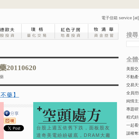
電子信箱 service [at] 
搜尋
全體
0110620
美股交
藥
不動產
交易天
全員挖
藥不藥】
純情主
專題研究-
程式好
一起看
台股上週五依舊下跌，面板股友
謀權奪
達奇美電紛紛破底，DRAM大廠