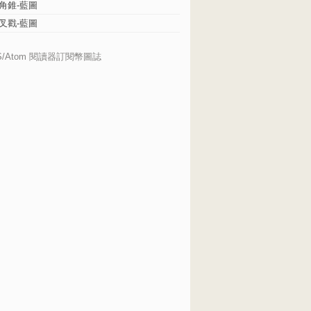
角錐-藍圖
叉戳-藍圖
S/Atom 閱讀器訂閱幣圖誌