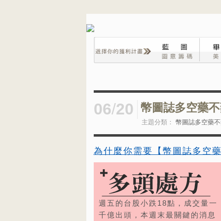
06
/
20
幣圖誌多空藥不藥2
主題分類：
幣圖誌多空藥不
為什麼你需要【幣圖誌多空
週五的台股小跌18點，成交量一
千億出頭，本週末最關鍵的消息