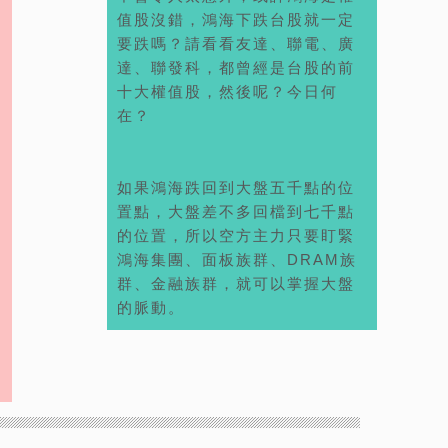
值股沒錯，鴻海下跌台股就一定
要跌嗎？請看看友達、聯電、廣
達、聯發科，都曾經是台股的前
十大權值股，然後呢？今日何
在？
如果鴻海跌回到大盤五千點的位
置點，大盤差不多回檔到七千點
的位置，所以空方主力只要盯緊
鴻海集團、面板族群、DRAM族
群、金融族群，就可以掌握大盤
的脈動。
獲