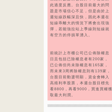
此過度反應。台股目前最大的問
題是市場信心不足，但是由於上
週短線跌幅深且快，因此本週在
短線乖離大的情況下將會出現強
彈，若能強拉站上季線則短線就
有空方的停損單湧入。
前統計上市櫃公司已公佈除權息
日且包括已除權息者有200家，
已公佈但尚未除權息有165家，
而未來3周將除權息則有139家，
台股目前動盪明顯，資金會轉入
高殖利率股票，本週台股目標先
看8800，再看9000，買進買權
取最大利潤。