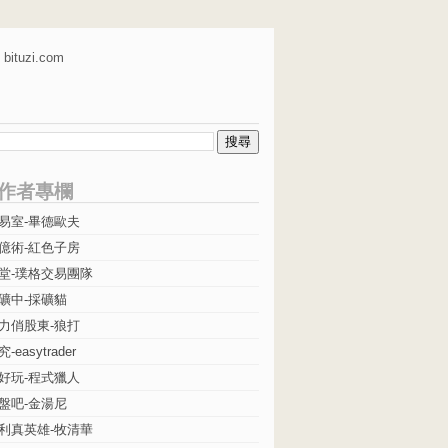
bituzi.com
作者專欄
易室-畢德歐夫
億術-紅色子房
堂-璞格交易團隊
礦中-採礦貓
力俏股東-狼打
easytrader
好玩-程式獵人
盤吧-金湯尼
利真英雄-牧清華