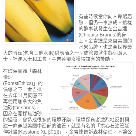
有些時候當你向人卑躬屈
膝，但仍一事無成。這樣
的醜事就發生在金吉達
(Chiquita Brands)的身
上。金吉達是來自美國的
水果品牌，也是全世界最
大的香蕉(包含其他水果)供應商之一。儘管遷就生態保育人
士、社運人士和工會，金吉達卻沒獲得該有的獎勵。
在環保團體「森林
倫理
(ForestEthics)」的
倡導之下，金吉達
在去年11月同意不
再使用加拿大的焦
油砂(tar sands)，
因為在開採焦油砂
的過程，會造成很多的環境汙染。環境保育者激烈地反對興
建一條穿越美國中西部的油管，就是有名的「拱心石油管延
伸計畫(Keystone XL [注1])」。金吉達告訴森林倫理，不讓公