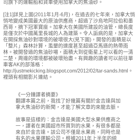
司旗下的運輸船和貨車使用加拿大的焦油砂。
[注1]詳見上圖(2011年1月-6月)，在過去的七年來，加拿大悄
悄地變成美國最大的原油供應商，超過了沙烏地阿拉伯和墨
西哥，摘下冠軍寶座。加拿大在美國所建設的油管，總長度
是僅次於中國萬里長城的人為建築。令人詬病的是，加拿大
在開採焦油砂對環境的破壞很大(見下圖)，開發的面積是以
「整片」森林計算，濫墾的速度甚至超過亞馬遜的熱帶雨
林。被開發過的焦油砂場，面積大到從衛星上可以看的一清
二楚，周邊的環境都被破壞殆盡。有興趣的讀者可以前往單
車客AK的部落格：
http://justmekicking.blogspot.com/2012/02/tar-sands.html。
裡頭有相關影片連結。
《一分鐘譯者摘要》
翻譯本篇之前，我找了好幾篇有關於金吉達與加
拿大焦油砂的新聞，才能了解文章的來龍去脈。
故事是這樣的：金吉達是美國大型水果供應商之
一，譯者在美國超市所買到的水果，有很多都是
來自於金吉達。該公司不僅是水果商，同時也是
有名的水果運輸公司。根據2011年上半年的統