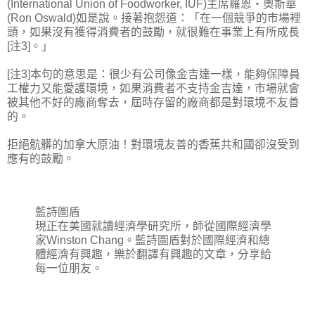
(International Union of Foodworker, IUF)主席羅恩‧奧斯華
(Ron Oswald)如是說。接著抱怨道：「在一個競爭的市場裡
頭，如果沒有獲得消費者的鼓勵，就很難在事業上有所成長
[注3]。」
[注3]本句的意思是：很少有公司像金吉達一樣，能夠保障員
工權力又能愛護環境，如果消費者不支持金吉達，市場就會
被其他不好的廠商奪去，屆時存留的廠商都是對環境不友善
的。
拒絕骯髒的加拿大原油！對環境友善的香蕉共和國卻沒受到
應有的鼓勵。
藍詩圖盾
現正在美國就讀經濟學研究所，師從國際經濟學
家Winston Chang。藍詩圖盾對於國際經濟和總
體經濟有興趣，樂於翻譯有興趣的文章，分享給
每一位朋友。