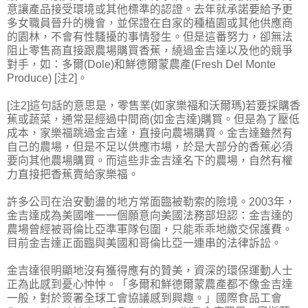
意讓產品接受環境或其他標準的認證。去年就承諾要給予更
多女職員晉升的機會，並保證在自家的種植園或其他供應商
的園林，不會有性騷擾的事情發生。但是這番努力，卻無法
阻止零售商直接跟農場購買香蕉，繞過金吉達以及他的競爭
對手，如：多爾(Dole)和鮮德爾蒙農產(Fresh Del Monte
Produce) [注2]。
[注2]這句話的意思是，零售業(如家樂福和沃爾瑪)若要採購香
蕉或蔬菜，通常是經過中間商(如金吉達)購買。但是為了壓低
成本，家樂福跳過金吉達，直接向農場購買。金吉達雖然有
自己的農場，但是不足以供應市場，於是大部分的香蕉必須
要向其他農場購買。而這些非金吉達名下的農場，自然有權
力直接把香蕉賣給家樂福。
許多公司在治安動盪的地方常面臨被勒索的險境。2003年，
金吉達成為美國唯一一個願意向美國法務部坦認：金吉達的
農場曾經被哥倫比亞準軍隊包圍，只能乖乖地繳交保護費。
目前金吉達正面臨與美國和哥倫比亞一連串的法律訴訟。
金吉達很明顯地沒有獲得應有的贊美，資深的環保運動人士
正為此感到憂心忡忡。「多爾和鮮德爾蒙農產都不像金吉達
一般，對於簽署全球工會協議感到興趣。」國際食品工會