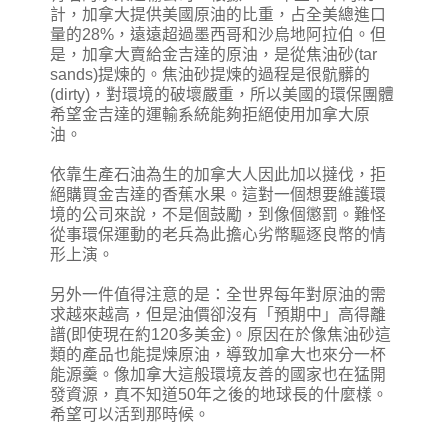
計，加拿大提供美國原油的比重，占全美總進口
量的28%，遠遠超過墨西哥和沙烏地阿拉伯。但
是，加拿大賣給金吉達的原油，是從焦油砂(tar
sands)提煉的。焦油砂提煉的過程是很骯髒的
(dirty)，對環境的破壞嚴重，所以美國的環保團體
希望金吉達的運輸系統能夠拒絕使用加拿大原
油。
依靠生產石油為生的加拿大人因此加以撻伐，拒
絕購買金吉達的香蕉水果。這對一個想要維護環
境的公司來說，不是個鼓勵，到像個懲罰。難怪
從事環保運動的老兵為此擔心劣幣驅逐良幣的情
形上演。
另外一件值得注意的是：全世界每年對原油的需
求越來越高，但是油價卻沒有「預期中」高得離
譜(即使現在約120多美金)。原因在於像焦油砂這
類的產品也能提煉原油，導致加拿大也來分一杯
能源羹。像加拿大這般環境友善的國家也在猛開
發資源，真不知道50年之後的地球長的什麼樣。
希望可以活到那時候。