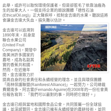
此舉，或許可以取悅環境保護者，但是卻惹毛了依靠油廠為
生的加拿大人。一個支持企業的遊說團體「德性石油
(EthicalOil.org)」正大聲疾呼，抵制金吉達的水果。聽說這將
會讓金吉達大失血，損失難以估計。
金吉達可以追溯到
1890年末，前身是
聯合水果公司
(United Fruit
Company)，開發中
南美洲許多國家的
農地，成為名副其
實的香蕉共和國。
然而，在近幾年
間，金吉達致力於
提高自身的社會責任和永續經營的理念，並且與環保團體
「雨林保護聯盟(Rainforest Alliance)」一起努力。公司總裁
費爾南多‧阿吉雷(Fernando Aguirre)在2008年的一份社會責
任報告寫到：「我們可以最對的事，同時把它做好。」
金吉達已經與當地和國際食品公會，共同簽屬一份全球協
議，並深感贊同。金吉達已擁有永續經營的農耕技術，並同