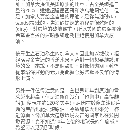
計，加拿大提供美國原油的比重，占全美總進口
量的28%，遠遠超過墨西哥和沙烏地阿拉伯。但
是，加拿大賣給金吉達的原油，是從焦油砂(tar
sands)提煉的。焦油砂提煉的過程是很骯髒的
(dirty)，對環境的破壞嚴重，所以美國的環保團體
希望金吉達的運輸系統能夠拒絕使用加拿大原
油。
依靠生產石油為生的加拿大人因此加以撻伐，拒
絕購買金吉達的香蕉水果。這對一個想要維護環
境的公司來說，不是個鼓勵，到像個懲罰。難怪
從事環保運動的老兵為此擔心劣幣驅逐良幣的情
形上演。
另外一件值得注意的是：全世界每年對原油的需
求越來越高，但是油價卻沒有「預期中」高得離
譜(即使現在約120多美金)。原因在於像焦油砂這
類的產品也能提煉原油，導致加拿大也來分一杯
能源羹。像加拿大這般環境友善的國家也在猛開
發資源，真不知道50年之後的地球長的什麼樣。
希望可以活到那時候。