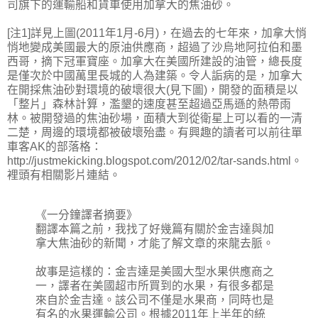
司旗下的運輸船和貨車使用加拿大的焦油砂。
[注1]詳見上圖(2011年1月-6月)，在過去的七年來，加拿大悄
悄地變成美國最大的原油供應商，超過了沙烏地阿拉伯和墨
西哥，摘下冠軍寶座。加拿大在美國所建設的油管，總長度
是僅次於中國萬里長城的人為建築。令人詬病的是，加拿大
在開採焦油砂對環境的破壞很大(見下圖)，開發的面積是以
「整片」森林計算，濫墾的速度甚至超過亞馬遜的熱帶雨
林。被開發過的焦油砂場，面積大到從衛星上可以看的一清
二楚，周邊的環境都被破壞殆盡。有興趣的讀者可以前往單
車客AK的部落格：
http://justmekicking.blogspot.com/2012/02/tar-sands.html。
裡頭有相關影片連結。
《一分鐘譯者摘要》
翻譯本篇之前，我找了好幾篇有關於金吉達與加
拿大焦油砂的新聞，才能了解文章的來龍去脈。
故事是這樣的：金吉達是美國大型水果供應商之
一，譯者在美國超市所買到的水果，有很多都是
來自於金吉達。該公司不僅是水果商，同時也是
有名的水果運輸公司。根據2011年上半年的統