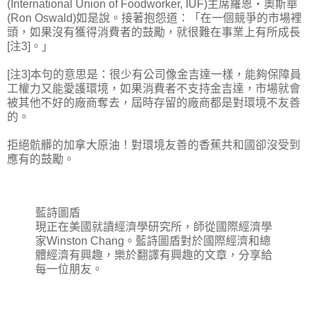
(International Union of Foodworker, IUF)主席羅恩‧奧斯華
(Ron Oswald)如是說。接著抱怨道：「在一個競爭的市場裡
頭，如果沒有獲得消費者的鼓勵，就很難在事業上有所成長
[注3]。」
[注3]本句的意思是：很少有公司像金吉達一樣，能夠保障員
工權力又能愛護環境，如果消費者不支持金吉達，市場就會
被其他不好的廠商奪去，屆時存留的廠商都是對環境不友善
的。
拒絕骯髒的加拿大原油！對環境友善的香蕉共和國卻沒受到
應有的鼓勵。
藍詩圖盾
現正在美國就讀經濟學研究所，師從國際經濟學
家Winston Chang。藍詩圖盾對於國際經濟和總
體經濟有興趣，樂於翻譯有興趣的文章，分享給
每一位朋友。