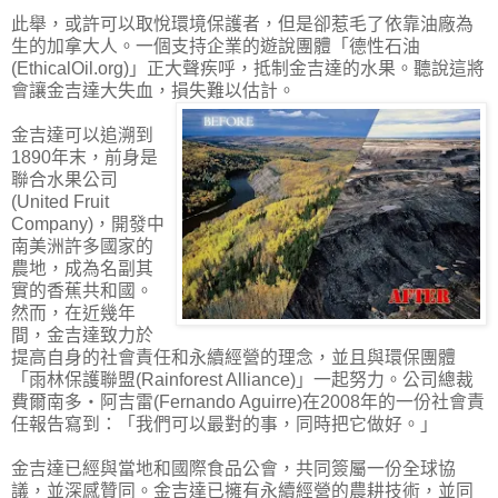
此舉，或許可以取悅環境保護者，但是卻惹毛了依靠油廠為
生的加拿大人。一個支持企業的遊說團體「德性石油
(EthicalOil.org)」正大聲疾呼，抵制金吉達的水果。聽說這將
會讓金吉達大失血，損失難以估計。
金吉達可以追溯到
1890年末，前身是
聯合水果公司
(United Fruit
Company)，開發中
南美洲許多國家的
農地，成為名副其
實的香蕉共和國。
然而，在近幾年
間，金吉達致力於
提高自身的社會責任和永續經營的理念，並且與環保團體
「雨林保護聯盟(Rainforest Alliance)」一起努力。公司總裁
費爾南多‧阿吉雷(Fernando Aguirre)在2008年的一份社會責
任報告寫到：「我們可以最對的事，同時把它做好。」
金吉達已經與當地和國際食品公會，共同簽屬一份全球協
議，並深感贊同。金吉達已擁有永續經營的農耕技術，並同