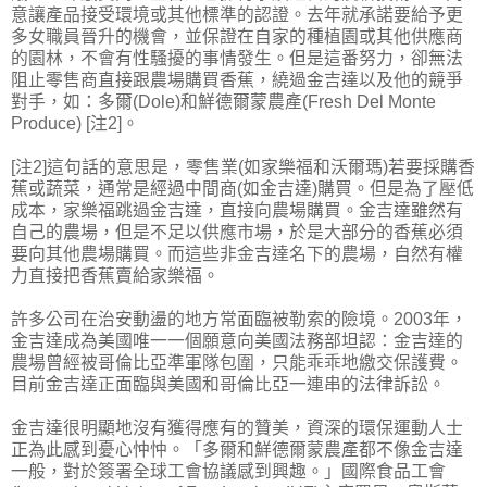
意讓產品接受環境或其他標準的認證。去年就承諾要給予更
多女職員晉升的機會，並保證在自家的種植園或其他供應商
的園林，不會有性騷擾的事情發生。但是這番努力，卻無法
阻止零售商直接跟農場購買香蕉，繞過金吉達以及他的競爭
對手，如：多爾(Dole)和鮮德爾蒙農產(Fresh Del Monte
Produce) [注2]。
[注2]這句話的意思是，零售業(如家樂福和沃爾瑪)若要採購香
蕉或蔬菜，通常是經過中間商(如金吉達)購買。但是為了壓低
成本，家樂福跳過金吉達，直接向農場購買。金吉達雖然有
自己的農場，但是不足以供應市場，於是大部分的香蕉必須
要向其他農場購買。而這些非金吉達名下的農場，自然有權
力直接把香蕉賣給家樂福。
許多公司在治安動盪的地方常面臨被勒索的險境。2003年，
金吉達成為美國唯一一個願意向美國法務部坦認：金吉達的
農場曾經被哥倫比亞準軍隊包圍，只能乖乖地繳交保護費。
目前金吉達正面臨與美國和哥倫比亞一連串的法律訴訟。
金吉達很明顯地沒有獲得應有的贊美，資深的環保運動人士
正為此感到憂心忡忡。「多爾和鮮德爾蒙農產都不像金吉達
一般，對於簽署全球工會協議感到興趣。」國際食品工會