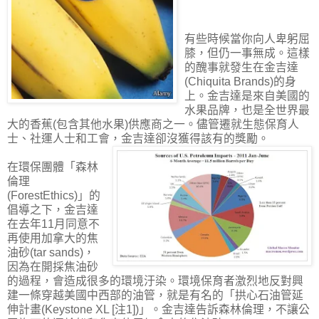
有些時候當你向人卑躬屈
膝，但仍一事無成。這樣
的醜事就發生在金吉達
(Chiquita Brands)的身
上。金吉達是來自美國的
水果品牌，也是全世界最
大的香蕉(包含其他水果)供應商之一。儘管遷就生態保育人
士、社運人士和工會，金吉達卻沒獲得該有的獎勵。
在環保團體「森林
倫理
(ForestEthics)」的
倡導之下，金吉達
在去年11月同意不
再使用加拿大的焦
油砂(tar sands)，
因為在開採焦油砂
的過程，會造成很多的環境汙染。環境保育者激烈地反對興
建一條穿越美國中西部的油管，就是有名的「拱心石油管延
伸計畫(Keystone XL [注1])」。金吉達告訴森林倫理，不讓公