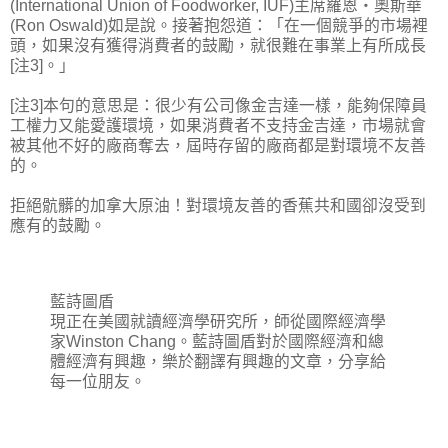
(International Union of Foodworker, IUF)主席羅恩‧奧斯華
(Ron Oswald)如是說。接著抱怨道：「在一個競爭的市場裡
頭，如果沒有獲得消費者的鼓勵，就很難在事業上有所成長
[注3]。」
[注3]本句的意思是：很少有公司像金吉達一樣，能夠保障員
工權力又能愛護環境，如果消費者不支持金吉達，市場就會
被其他不好的廠商奪去，屆時存留的廠商都是對環境不友善
的。
拒絕骯髒的加拿大原油！對環境友善的香蕉共和國卻沒受到
應有的鼓勵。
藍詩圖盾
現正在美國就讀經濟學研究所，師從國際經濟學
家Winston Chang。藍詩圖盾對於國際經濟和總
體經濟有興趣，樂於翻譯有興趣的文章，分享給
每一位朋友。