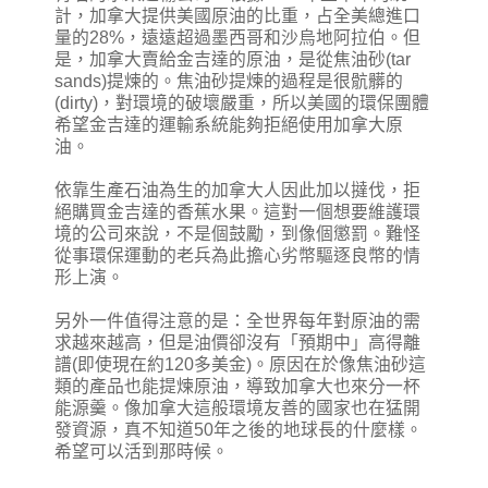
計，加拿大提供美國原油的比重，占全美總進口
量的28%，遠遠超過墨西哥和沙烏地阿拉伯。但
是，加拿大賣給金吉達的原油，是從焦油砂(tar
sands)提煉的。焦油砂提煉的過程是很骯髒的
(dirty)，對環境的破壞嚴重，所以美國的環保團體
希望金吉達的運輸系統能夠拒絕使用加拿大原
油。
依靠生產石油為生的加拿大人因此加以撻伐，拒
絕購買金吉達的香蕉水果。這對一個想要維護環
境的公司來說，不是個鼓勵，到像個懲罰。難怪
從事環保運動的老兵為此擔心劣幣驅逐良幣的情
形上演。
另外一件值得注意的是：全世界每年對原油的需
求越來越高，但是油價卻沒有「預期中」高得離
譜(即使現在約120多美金)。原因在於像焦油砂這
類的產品也能提煉原油，導致加拿大也來分一杯
能源羹。像加拿大這般環境友善的國家也在猛開
發資源，真不知道50年之後的地球長的什麼樣。
希望可以活到那時候。