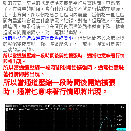
動的方式，常見的就是標準差或是平均真實區間。重點來
了，在盤整的時候，會有什麼特徵？不就是行情黏在那邊，
走不出方向，所以價格容易在區間內震盪。當價格一直在區
間內震盪時會發生什麼情況？賠錢，對啦！但是獵人不是要
說這個，如果行情一直在區間內震盪波動率就會下降，就會
造成區間開始變小，對！這就是重點。
行情盤整會造成通道區間壓縮變小
。但是區間不會永無止境
的壓縮變成零吧！你把彈簧壓久了，一放手，彈簧可是會往
上跳的高高的。
所以當通道壓縮一段時間後開始擴張時，通常也意味著行情
即將出現。
所以當通道壓縮一段時間後開始擴張時，通常也意味
著行情即將出現。
所以當通道壓縮一段時間後開始擴張
時，通常也意味著行情即將出現。