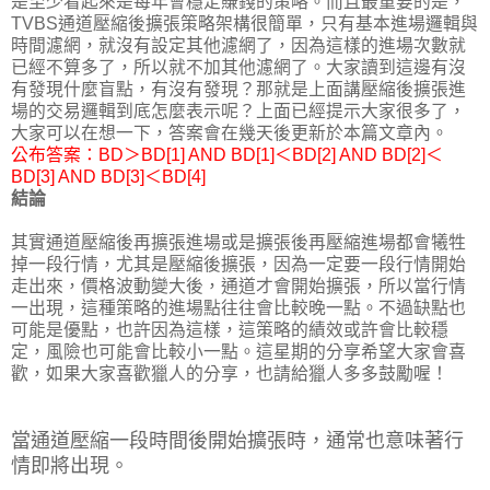
是至少看起來是每年會穩定賺錢的策略。而且最重要的是，
TVBS通道壓縮後擴張策略架構很簡單，只有基本進場邏輯與
時間濾網，就沒有設定其他濾網了，因為這樣的進場次數就
已經不算多了，所以就不加其他濾網了。大家讀到這邊有沒
有發現什麼盲點，有沒有發現？那就是上面講壓縮後擴張進
場的交易邏輯到底怎麼表示呢？上面已經提示大家很多了，
大家可以在想一下，答案會在幾天後更新於本篇文章內。
公布答案：BD＞BD[1] AND BD[1]＜BD[2] AND BD[2]＜
BD[3] AND BD[3]＜BD[4]
結論
其實通道壓縮後再擴張進場或是擴張後再壓縮進場都會犧牲
掉一段行情，尤其是壓縮後擴張，因為一定要一段行情開始
走出來，價格波動變大後，通道才會開始擴張，所以當行情
一出現，這種策略的進場點往往會比較晚一點。不過缺點也
可能是優點，也許因為這樣，這策略的績效或許會比較穩
定，風險也可能會比較小一點。這星期的分享希望大家會喜
歡，如果大家喜歡獵人的分享，也請給獵人多多鼓勵喔！
當通道壓縮一段時間後開始擴張時，通常也意味著行
情即將出現。