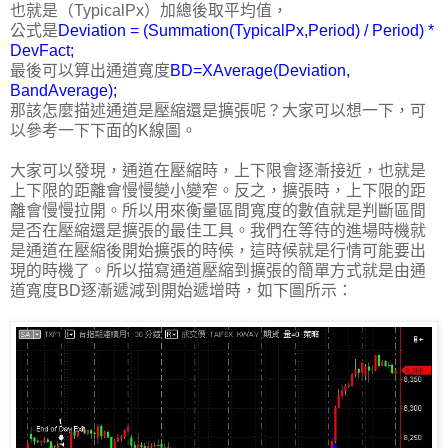
也就是（TypicalPx）加總後取平均值，
公式是
Deviation = (Summation(TypicalPx,Period) / Period) *
DevFact;
最後可以算出通道寬度
BD=XAverage(Deviation,
BandAverage);
那該怎麼描述通道是壓縮還是擴張呢？大家可以想一下，可
以參考一下下面的K線圖。
大家可以發現，通道在壓縮時，上下限會逐漸接近，也就是
上下限的距離會慢慢變小變窄。反之，擴張時，上下限的距
離會慢慢拉開。所以用來衡量區間寬度的數值就是判斷區間
是否在壓縮還是擴張的最佳工具。我們在等待的進場時機就
是通道在壓縮後開始擴張的時候，這時候就是行情可能要出
現的時機了。所以描寫通道壓縮到擴張的簡單方式就是由通
道寬度BD逐漸遞減到開始遞增時，如下圖所示：