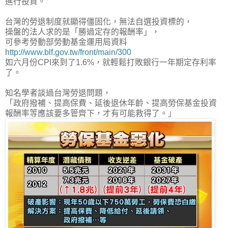
進行投資。
台灣的勞退制度就顯得僵固化，無法自選投資標的，
操盤的法人求的是「勝過定存的報酬率」，
可參考勞動部勞動基金運用局資料
http://www.blf.gov.tw/front/main/300
如
六月份CPI來到了1.6%，就輕鬆打敗銀行一年期定存利率
了
。
知名學者談過台灣勞退問題，
「政府撥補、提高保費、延後退休年齡、提高勞保基金投資
報酬率等應該要多管齊下，才有可能救得了。」