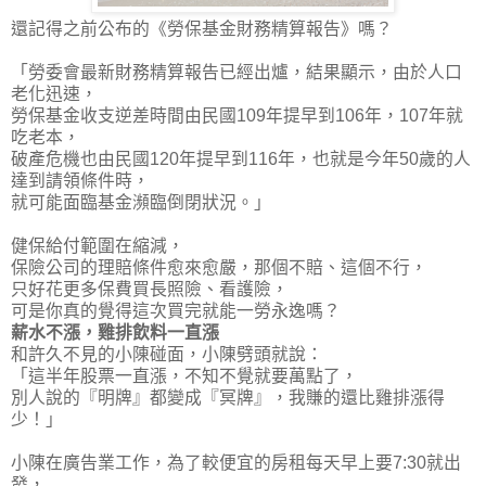
還記得之前公布的《勞保基金財務精算報告》嗎？
「勞委會最新財務精算報告已經出爐，結果顯示，由於人口
老化迅速，
勞保基金收支逆差時間由民國109年提早到106年，107年就
吃老本，
破產危機也由民國120年提早到116年，也就是今年50歲的人
達到請領條件時，
就可能面臨基金瀕臨倒閉狀況。」
健保給付範圍在縮減，
保險公司的理賠條件愈來愈嚴，那個不賠、這個不行，
只好花更多保費買長照險、看護險，
可是你真的覺得這次買完就能一勞永逸嗎？
薪水不漲，雞排飲料一直漲
和許久不見的小陳碰面，小陳劈頭就說：
「這半年股票一直漲，不知不覺就要萬點了，
別人說的『明牌』都變成『冥牌』，我賺的還比雞排漲得
少！」
小陳在廣告業工作，為了較便宜的房租每天早上要7:30就出
發，