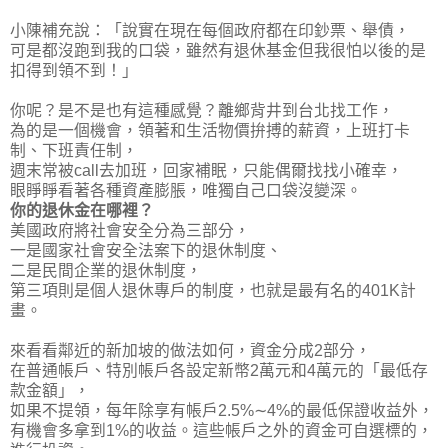
小陳補充說：「說實在現在每個政府都在印鈔票、舉債，
可是都沒跑到我的口袋，雖然有退休基金但我很怕以後的是
扣得到領不到！」
你呢？是不是也有這種感覺？離鄉背井到台北找工作，
為的是一個機會，領著和生活物價拚搏的薪資，上班打卡
制、下班責任制，
週末常被call去加班，回家補眠，只能偶爾找找小確幸，
眼睜睜看著各種資產膨脹，唯獨自己口袋沒變深。
你的退休金在哪裡？
美國政府將社會安全分為三部分，
一是國家社會安全法案下的退休制度、
二是民間企業的退休制度，
第三項則是個人退休專戶的制度，也就是最有名的401K計
畫。
來看看鄰近的新加坡的做法如何，資金分成2部分，
在普通帳戶、特別帳戶各設定新幣2萬元和4萬元的「最低存
款金額」，
如果不提領，
每年除享有帳戶2.5%∼4%的最低保證收益外
，
有機會多拿到1%的收益。這些帳戶之外的資金可自選標的，