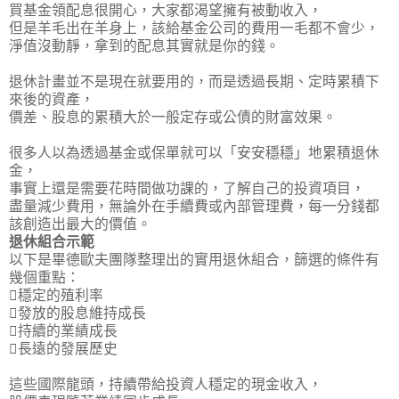
買基金領配息很開心，大家都渴望擁有被動收入，
但是羊毛出在羊身上，該給基金公司的費用一毛都不會少，
淨值沒動靜，拿到的配息其實就是你的錢
。
退休計畫並不是現在就要用的，而是透過長期、定時累積下
來後的資產，
價差、股息的累積大於一般定存或公債的財富效果。
很多人以為透過基金或保單就可以「安安穩穩」地累積退休
金，
事實上還是需要花時間做功課的，了解自己的投資項目，
盡量減少費用，無論外在手續費或內部管理費，每一分錢都
該創造出最大的價值。
退休組合示範
以下是畢德歐夫團隊整理出的實用退休組合，篩選的條件有
幾個重點：
穩定的殖利率
發放的股息維持成長
持續的業績成長
長遠的發展歷史
這些國際龍頭，持續帶給投資人穩定的現金收入，