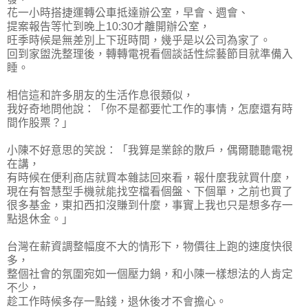
花一小時搭捷運轉公車抵達辦公室，早會、週會、
提案報告等忙到晚上10:30才離開辦公室，
旺季時候是無差別上下班時間，幾乎是以公司為家了。
回到家盥洗整理後，轉轉電視看個談話性綜藝節目就準備入
睡。
相信這和許多朋友的生活作息很類似，
我好奇地問他說：「你不是都要忙工作的事情，怎麼還有時
間作股票？」
小陳不好意思的笑說：「我算是業餘的散戶，偶爾聽聽電視
在講，
有時候在便利商店就買本雜誌回來看，報什麼我就買什麼，
現在有智慧型手機就能找空檔看個盤、下個單，之前也買了
很多基金，東扣西扣沒賺到什麼，事實上我也只是想多存一
點退休金。」
台灣在薪資調整幅度不大的情形下，物價往上跑的速度快很
多，
整個社會的氛圍宛如一個壓力鍋，和小陳一樣想法的人肯定
不少，
趁工作時候多存一點錢，退休後才不會擔心。