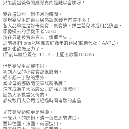
只能說當爸爸的感覺真的是難以言喻呀！
我在這短短一個多月的時間，
發現嬰兒用的東西居然跟30幾年前差不多！
各大品牌還是好奇寶寶、幫寶適、嬌生嬰兒沐浴用品這些，
哪像過去的手機王者Nokia，
現在只能被賣來賣去；價值盡失...
之前憑iPhone叱咤風雲好幾年的蘋果(股票代號：AAPL)，
最近也欲振乏力了。
(目前年線位置在111.14，上週五收盤100.35)
但是嬰兒用品卻不同。
初到人世的小寶寶都很脆弱，
經不起一丁點的意外，
當父母的哪敢隨便嘗試新品牌？
這就成為了大品牌公司的強力護城河！
因為大多數當父母的，
都只敢用大公司或經過時間考驗的產品
。
尤其嬰兒奶粉更是明顯，
一歲以下的奶粉，清一色是原裝進口，
要嘛德國、法國、荷蘭進口，