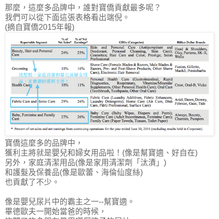
那麼，這麼多品牌中，誰對寶僑貢獻最多呢？
我們可以從下面這張表格看出端倪。
(摘自寶僑2015年報)
寶僑這麼多的品牌中，
獲利主將就是
嬰兒和婦女用品
啦！(像是幫寶適、好自在)
另外，家庭清潔用品(像是家用清潔劑「汰漬」)
和護髮及保養品(像是歐蕾、海倫仙度絲)
也貢獻了不少。
像是嬰兒尿片中的霸主之一--幫寶適。
畢德歐夫一開始當爸的時候，