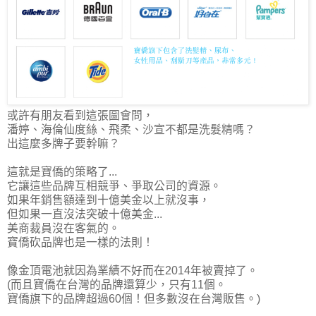
或許有朋友看到這張圖會問，
潘婷、海倫仙度絲、飛柔、沙宣不都是洗髮精嗎？
出這麼多牌子要幹嘛？
這就是寶僑的策略了...
它讓這些品牌互相競爭、爭取公司的資源。
如果年銷售額達到十億美金以上就沒事，
但如果一直沒法突破十億美金...
美商裁員沒在客氣的。
寶僑砍品牌也是一樣的法則！
像金頂電池就因為業績不好而在2014年被賣掉了。
(而且
寶僑在台灣的品牌還算少，只有11個
。
寶僑旗下的品牌超過60個！但多數沒在台灣販售。)