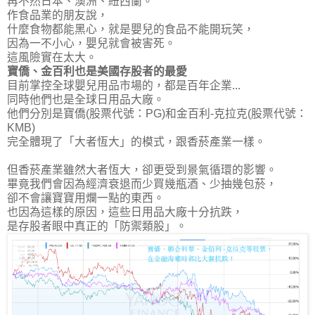
再不然日本、澳洲、紐西蘭。
作食品業的朋友說，
什麼食物都能黑心，就是嬰兒的食品不能開玩笑，
因為一不小心，嬰兒就會被害死。
這風險實在太大。
寶僑、金百利也是美國存股者的最愛
目前掌控全球嬰兒用品市場的，都是百年企業...
同時他們也是全球日用品大廠。
他們分別是寶僑(股票代號：PG)和金百利-克拉克(股票代號：
KMB)
完全體現了
「大者恆大」的模式，跟香菸產業一樣
。
但香菸產業雖然大者恆大，卻更受到景氣循環的影響。
畢竟我們會因為經濟衰退而少買幾瓶酒、少抽幾包菸，
卻不會讓寶寶用爛一點的東西。
也因為這樣的原因，這些日用品大廠十分抗跌，
是
存股者眼中真正的「防禦類股」
。