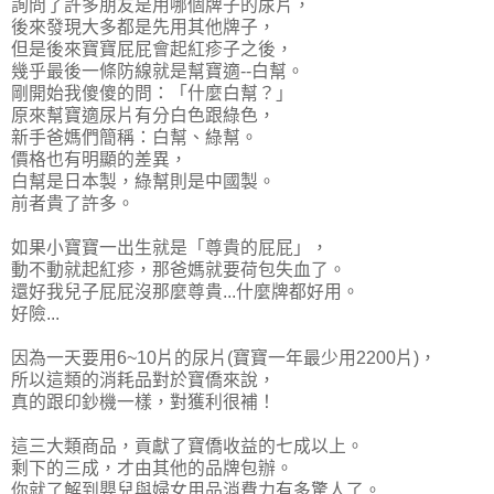
詢問了許多朋友是用哪個牌子的尿片，
後來發現大多都是先用其他牌子，
但是後來寶寶屁屁會起紅疹子之後，
幾乎最後一條防線就是幫寶適--白幫。
剛開始我傻傻的問：「什麼白幫？」
原來幫寶適尿片有分白色跟綠色，
新手爸媽們簡稱：白幫、綠幫。
價格也有明顯的差異，
白幫是日本製，綠幫則是中國製。
前者貴了許多。
如果小寶寶一出生就是「尊貴的屁屁」，
動不動就起紅疹，那爸媽就要荷包失血了。
還好我兒子屁屁沒那麼尊貴...什麼牌都好用。
好險...
因為一天要用6~10片的尿片(
寶寶一年最少用2200片
)，
所以這類的消耗品對於寶僑來說，
真的跟印鈔機一樣，對獲利很補！
這三大類商品，貢獻了寶僑收益的七成以上
。
剩下的三成，才由其他的品牌包辦。
你就了解到嬰兒與婦女用品消費力有多驚人了。