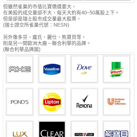
但雖然雀巢的市值比寶僑還要大，
在美股的成交量卻不大，每天大約有40~50萬股上下。
但是卻是瑞士股市成交量最大股票，
(瑞士證交所雀巢代號：NESN)
另外像多芬、龐氏、麗仕、熊寶貝等，
則是另一間歐洲大廠－聯合利華的品牌。
(聯合利華品牌圖)