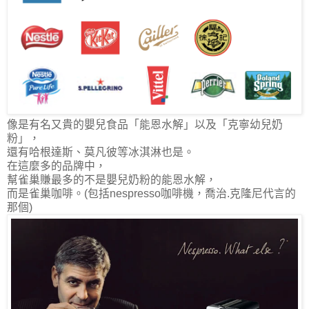
像是有名又貴的
嬰兒食品「能恩水解」以及「克寧幼兒奶
粉」
，
還有哈根達斯、莫凡彼等冰淇淋也是。
在這麼多的品牌中，
幫雀巢賺最多的不是嬰兒奶粉的能恩水解，
而是
雀巢咖啡
。(包括nespresso咖啡機，喬治.克隆尼代言的
那個)