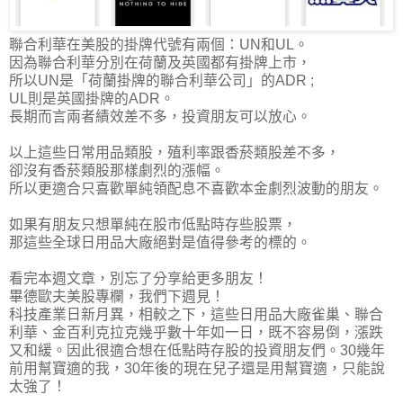
聯合利華在美股的掛牌代號有兩個：UN和UL。
因為聯合利華分別在荷蘭及英國都有掛牌上市，
所以UN是「荷蘭掛牌的聯合利華公司」的ADR ;
UL則是英國掛牌的ADR。
長期而言兩者績效差不多，投資朋友可以放心。
以上這些日常用品類股，殖利率跟香菸類股差不多，
卻沒有香菸類股那樣劇烈的漲幅。
所以更適合只喜歡單純領配息不喜歡本金劇烈波動的朋友。
如果有朋友只想單純在股市低點時存些股票，
那這些全球日用品大廠絕對是值得參考的標的。
看完本週文章，別忘了分享給更多朋友！
畢德歐夫美股專欄，我們下週見！
科技產業日新月異，相較之下，這些日用品大廠雀巢、聯合
利華、金百利克拉克幾乎數十年如一日，既不容易倒，漲跌
又和緩。因此很適合想在低點時存股的投資朋友們。30幾年
前用幫寶適的我，30年後的現在兒子還是用幫寶適，只能說
太強了！