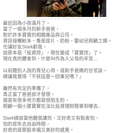
最近因為小孩滿月了，
當了一個多月的新手爸爸，
對於許多寶寶的相關產品與公司，
資訊接觸較多，像是尿片、奶粉、嬰幼兒照顧之類。
也讓好友Stark虧我，
說原本是「投資控」，現在變成「寶寶控」了。
現在真的體會到，什麼叫作為人父母的辛苦...
以前聽別人說的育兒心得、或新手爸媽的甘苦談，
總讓我覺得「不就這麼一回事兒嗎？」
雖然有充足的準備了，
真正當了爸爸卻才發現，
還是有很多地方都是很陌生的，
照顧一個小寶寶實在沒比投資理財簡單到哪去..
Stark總說當他聽我講完，又好奇又有點害怕，
怕的是失去自由時間，
好奇的是那股幸福又美好的感覺。