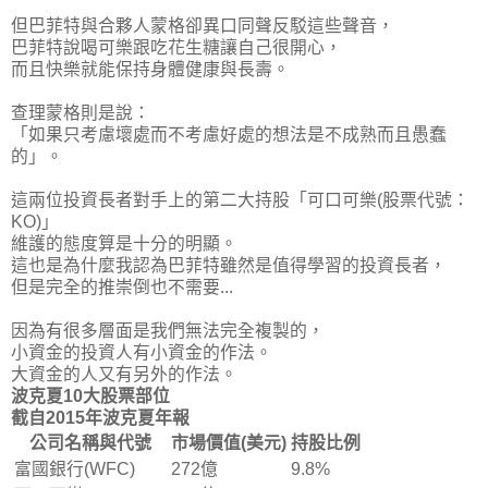
但巴菲特與合夥人蒙格卻異口同聲反駁這些聲音，
巴菲特說喝可樂跟吃花生糖讓自己很開心，
而且
快樂就能保持身體健康與長壽
。
查理蒙格則是說：
「如果只考慮壞處而不考慮好處的想法是不成熟而且愚蠢
的」。
這兩位投資長者對手上的第二大持股「可口可樂(股票代號：
KO)」
維護的態度算是十分的明顯。
這也是為什麼我認為巴菲特雖然是值得學習的投資長者，
但是完全的推崇倒也不需要...
因為有很多層面是我們無法完全複製的，
小資金的投資人有小資金的作法。
大資金的人又有另外的作法。
波克夏10大股票部位
截自2015年波克夏年報
公司名稱與代號
市場價值(美元)
持股比例
富國銀行(WFC)
272億
9.8%