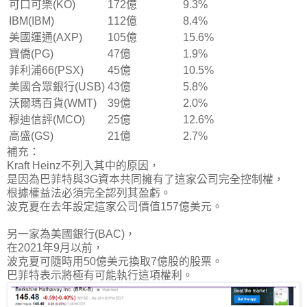
可口可樂(KO)
172億
9.3%
IBM(IBM)
112億
8.4%
美國運通(AXP)
105億
15.6%
寶僑(PG)
47億
1.9%
菲利浦66(PSX)
45億
10.5%
美國合眾銀行(USB)
43億
5.8%
沃爾瑪百貨(WMT)
39億
2.0%
穆迪信評(MCO)
25億
12.6%
高盛(GS)
21億
2.7%
補充：
Kraft Heinz不列入其中的原因，
是因為巴菲特與3G資本共同擁有了這家公司完全控制權，
根據權益法必須完全認列其盈虧。
波克夏在去年設定這家公司價值157億美元。
另一家為美國銀行(BAC)，
在2021年9月以前，
波克夏可隨時用50億美元換取7億股的股票。
巴菲特表示將極有可能執行這項權利。