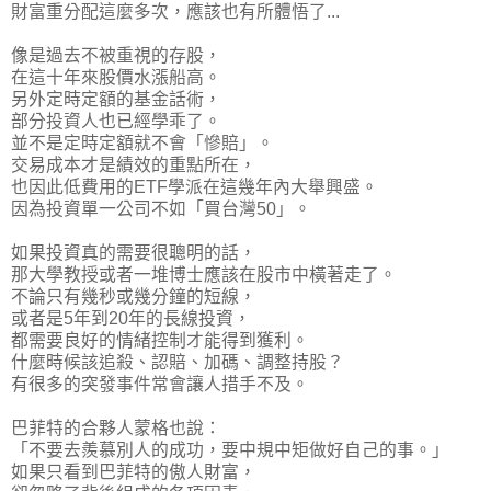
財富重分配這麼多次，應該也有所體悟了...
像是過去不被重視的存股，
在這十年來股價水漲船高。
另外定時定額的基金話術，
部分投資人也已經學乖了。
並不是定時定額就不會「慘賠」。
交易成本才是績效的重點所在，
也因此低費用的ETF學派在這幾年內大舉興盛。
因為
投資單一公司不如「買台灣50」
。
如果投資真的需要很聰明的話，
那大學教授或者一堆博士應該在股市中橫著走了。
不論只有幾秒或幾分鐘的短線，
或者是5年到20年的長線投資，
都需要良好的情緒控制才能得到獲利。
什麼時候該追殺、認賠、加碼、調整持股？
有很多的突發事件常會讓人措手不及。
巴菲特的合夥人蒙格也說：
「不要去羨慕別人的成功，要中規中矩做好自己的事。」
如果只看到巴菲特的傲人財富，