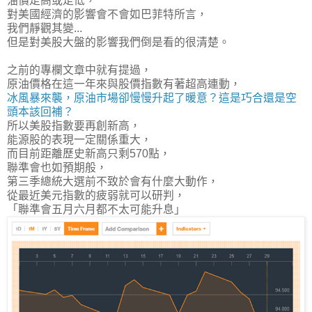
油價走高或走低，
對美國經濟的影響會不會如巴菲特所言，
我們靜觀其變...
但是對美股大盤的影響我們倒是看的很清楚。
之前的專欄文章中就有提過，
原油價格在這一年來與股價指數有著超高連動，
冰風暴來襲，原油市場卻慢慢升起了暖意？這是巧合還是空
頭本該回補？
所以美股指數要再創新高，
能源股的表現一定關係重大，
而目前距離歷史新高只剩570點，
聯準會也如預期般，
第三季總統大選前不致於會有什麼大動作，
從最近美元指數的疲弱就可以研判，
「
聯準會五月六月都不太可能升息
」