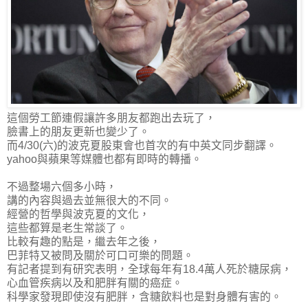
這個勞工節連假讓許多朋友都跑出去玩了，
臉書上的朋友更新也變少了。
而4/30(六)的波克夏股東會也首次的有中英文同步翻譯。
yahoo與蘋果等媒體也都有即時的轉播。
不過整場六個多小時，
講的內容與過去並無很大的不同。
經營的哲學與波克夏的文化，
這些都算是老生常談了。
比較有趣的點是，繼去年之後，
巴菲特又被問及關於可口可樂的問題。
有記者提到有研究表明，全球每年有18.4萬人死於糖尿病，
心血管疾病以及和肥胖有關的癌症。
科學家發現即使沒有肥胖，含糖飲料也是對身體有害的。