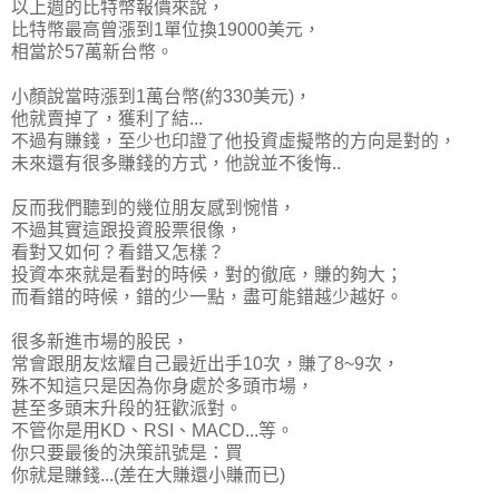
以上週的比特幣報價來說，
比特幣最高曾漲到1單位換19000美元，
相當於57萬新台幣。
小顏說當時漲到1萬台幣(約330美元)，
他就賣掉了，獲利了結...
不過有賺錢，至少也印證了他投資虛擬幣的方向是對的，
未來還有很多賺錢的方式，他說並不後悔..
反而我們聽到的幾位朋友感到惋惜，
不過其實這跟投資股票很像，
看對又如何？看錯又怎樣？
投資本來就是看對的時候，對的徹底，賺的夠大；
而
看錯的時候，錯的少一點
，盡可能錯越少越好。
很多新進市場的股民，
常會跟朋友炫耀自己最近出手10次，賺了8~9次，
殊不知這只是因為你身處於多頭市場，
甚至多頭末升段的狂歡派對。
不管你是用KD、RSI、MACD...等。
你只要最後的決策訊號是：買
你就是賺錢...(差在大賺還小賺而已)