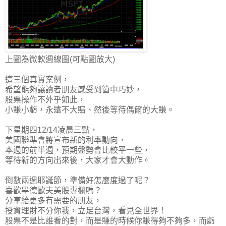
上圖為微軟週線圖(可點圖放大)
這三個真實案例，
希望能夠讓讀者朋友感受到箇中巧妙，
股票操作不外乎如此，
小賺小虧，永遠不大賠、然後等待偶爾的大賺
。
下星期四12/14凌晨三點，
美國聯準會將宣布新的利率動向，
本週的前半週，預期盤勢會比較平一些，
等待新的方向出來後，大家才會大動作。
倒數兩週耶誕節，準備好怎麼度過了呢？
喜歡畢德歐夫美股專欄嗎？
分享給更多有需要的朋友，
投資理財不分你我，立足台灣，看見全世界！
股票不是比誰看的對，而是賺的時候你賺得夠不夠多，而虧