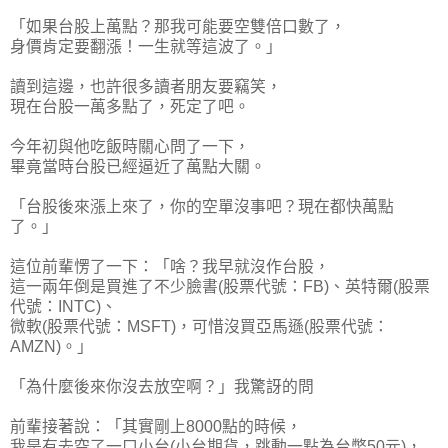
「如果台股上萬點？那我可能要空雙倍口數了，
身價肯定要翻漲！一生就等這波了。」
讀到這邊，也許很多讀者朋友要竊笑，
現在台股一萬多點了，死定了吧。
今年初與他吃飯時關心問了一下，
畢竟當時台股已經逼近了萬點大關。
「台股後來漲上來了，你的空單沒事吧？現在都快萬點
了。」
這位前輩愣了一下：「啥？我早就沒作台股，
這一兩年倒是買進了不少臉書(股票代號：FB)、英特爾(股票
代號：INTC)、
微軟(股票代號：MSFT)，可惜沒買亞馬遜(股票代號：
AMZN)。」
「為什麼後來你沒去放空啊？」我驚訝的問
前輩接著說：「其實剛上8000點的時候，
我是有去空了一口小台(小台期貨，跳動一點為台幣50元)，