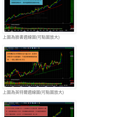
上圖為臉書週線圖(可點圖放大)
上圖為英特爾週線圖(可點圖放大)