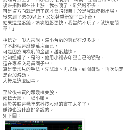
後來指數還在往上漲，我被嘎了，雖然錢不多，
可是這方向就是錯了邊才會賠錢嘛！於是我就停損出場，
後來到了8500以上，又試著重新空了口小台，
結果還是虧錢，
這次還虧更快，我當然不玩了
，就這麼簡
單！」
相信對一般人來說，這小台虧的錢實在沒多少，
了不起就這麼幾萬塊而已，
可是因為同樣虧的金額，越虧越快。
他知道錯了，是的，他用小錢去印證自己的觀點，
這在專業交易員圈子中，
算是蠻常見的手法，
先試單、再加碼、到關鍵點、再次決定
是否加減碼。
大概是這麼回事。
至於後來買的那幾檔美股，
兩檔大賺，一檔小賺。
由於美股這幾年來科技股漲的實在太多了，
賺錢也沒什麼好多說的。
如下圖：