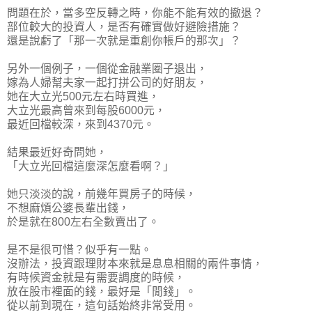
問題在於，當多空反轉之時，你能不能有效的撤退？
部位較大的投資人，是否有確實做好避險措施
？
還是說虧了「那一次就是重創你帳戶的那次」？
另外一個例子，一個從金融業圈子退出，
嫁為人婦幫夫家一起打拼公司的好朋友，
她在大立光500元左右時買進，
大立光最高曾來到每股6000元，
最近回檔較深，來到4370元。
結果最近好奇問她，
「大立光回檔這麼深怎麼看啊？」
她只淡淡的說，前幾年買房子的時候，
不想麻煩公婆長輩出錢，
於是就在800左右全數賣出了。
是不是很可惜？似乎有一點。
沒辦法，投資跟理財本來就是息息相關的兩件事情，
有時候資金就是有需要調度的時候，
放在股市裡面的錢，最好是「閒錢」。
從以前到現在，這句話始終非常受用。