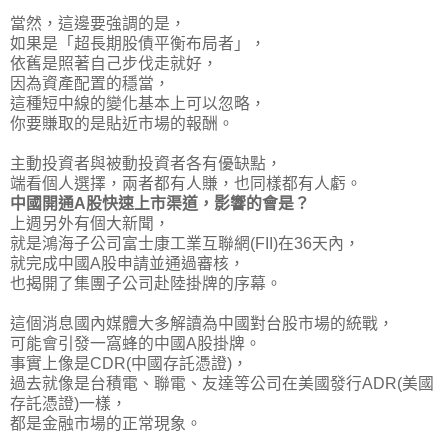
當然，這邊要強調的是，
如果是「超長期股債平衡布局者」，
依舊是照著自己步伐走就好，
因為資產配置的穩當，
這種短中線的變化基本上可以忽略，
你要賺取的是貼近市場的報酬。
主動投資者與被動投資者各有優缺點，
端看個人選擇，兩者都有人賺，也同樣都有人虧。
中國開通A股快速上市渠道，影響的會是？
上週另外有個大新聞，
就是鴻海子公司富士康工業互聯網(FII)在36天內，
就完成中國A股申請並通過審核，
也揭開了集團子公司赴陸掛牌的序幕。
這個消息國內媒體大多解讀為中國對台股市場的統戰，
可能會引發一窩蜂的中國A股掛牌。
事實上像是CDR(中國存託憑證)，
過去就像是台積電、聯電、友達等公司在美國發行ADR(美國
存託憑證)一樣，
都是金融市場的正常現象。