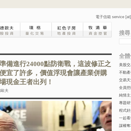
電子信箱 service [at] 
搜尋
全體
準備進行24000點防衛戰，這波修正之
美股交
便宜了許多，價值浮現會讓產業併購
不動產
交易天
場現金王者出列！
全員挖
德歐夫
純情主
專題研究-
程式好
一起看
謀權奪