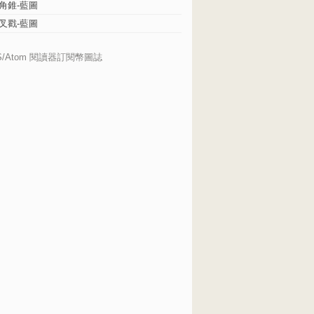
角錐-藍圖
叉戳-藍圖
S/Atom 閱讀器訂閱幣圖誌