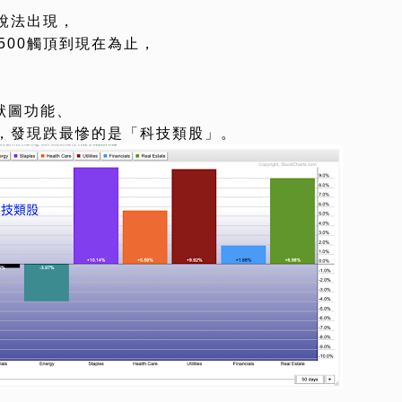
說法出現，
500觸頂到現在為止，
柱狀圖功能、
，發現跌最慘的是「科技類股」。