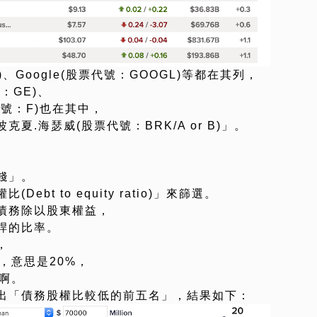
、Google(股票代號：GOOGL)等都在其列，
：GE)、
號：F)也在其中，
.海瑟威(股票代號：BRK/A or B)」。
錢」。
bt to equity ratio)」來篩選。
債務除以股東權益，
桿的比率。
，
，意思是20%，
啊。
出「債務股權比較低的前五名」，結果如下：