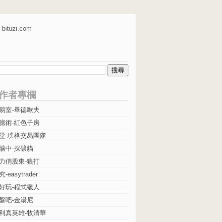
bituzi.com
作者專欄
易室-畢德歐夫
億術-紅色子房
堂-璞格交易團隊
礦中-採礦貓
力俏股東-狼打
easytrader
好玩-程式獵人
盤吧-金湯尼
利真英雄-牧清華