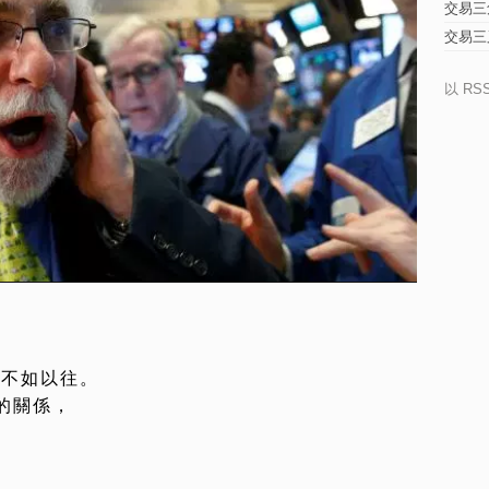
交易三
交易三
以 RS
的不如以往。
的關係，
。