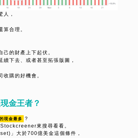
驚人，
還算合理。
自己的財產上下起伏。
延續下去、或者甚至拓張版圖，
司收購的好機會。
。
是現金王者？
？
的現金最多
ockcreener來搜尋看看。
asset)」大於700億美金這個條件，