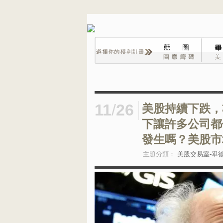
11
/
26
美股持續下跌，
下讓許多公司都
發生嗎？美股市
主題分類：
美股交易室-畢