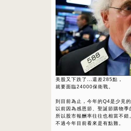
美股又下跌了...還差285點，
就要面臨24000保衛戰。
到目前為止，今年的Q4是少見
以前因為感恩節、聖誕節購物季
所以股市報酬率往往也相當不錯
不過今年目前看來是有點難。