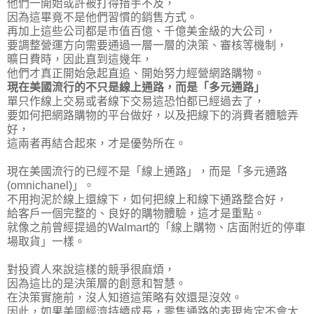
他們一開始或許被打得措手不及，
因為這畢竟不是他們習慣的銷售方式。
再加上這些公司都是市值百億、千億美金級的大公司，
要調整營運方向需要通過一層一層的決策、審核等機制，
曠日費時，因此直到這幾年，
他們才真正開始急起直追、開始努力經營網路購物。
現在美國流行的不只是線上通路，而是「多元通路」
單只作線上交易或者線下交易這恐怕都已經過去了，
要如何把網路購物的平台做好，以及把線下的消費者體驗弄
好，
這兩者再結合起來，才是優勢所在。
現在美國流行的已經不是「線上通路」，而是「多元通路
(omnichanel)」。
不用拘泥於線上還線下，如何把線上和線下通路整合好，
給客戶一個完整的、良好的購物體驗，這才是重點。
就像之前曾經提過的Walmart的「線上購物、店面附近的停車
場取貨」一樣。
對投資人來說這樣的競爭很麻煩，
因為這比的是決策層的創意和智慧。
在決策實施前，沒人知道這策略有效還是沒效。
因此，如果美國經濟持續成長，零售通路的表現肯定不會太