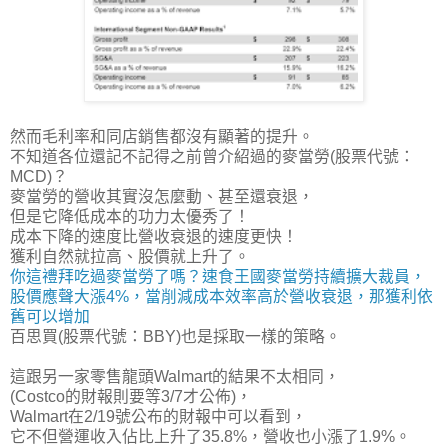
然而毛利率和同店銷售都沒有顯著的提升。
不知道各位還記不記得之前曾介紹過的麥當勞(股票代號：
MCD)？
麥當勞的營收其實沒怎麼動、甚至還衰退，
但是它
降低成本的功力太優秀了！
成本下降的速度比營收衰退的速度更快！
獲利自然就拉高、股價就上升了。
你這禮拜吃過麥當勞了嗎？速食王國麥當勞持續擴大裁員，
股價應聲大漲4%，當削減成本效率高於營收衰退，那獲利依
舊可以增加
百思買(股票代號：BBY)也是採取一樣的策略。
這跟另一家零售龍頭Walmart的結果不太相同，
(Costco的財報則要等3/7才公佈)，
Walmart在2/19號公布的財報中可以看到，
它不但營運收入佔比上升了35.8%，營收也小漲了1.9%。