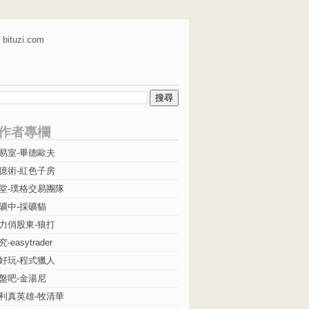
bituzi.com
作者專欄
易室-畢德歐夫
億術-紅色子房
堂-璞格交易團隊
礦中-採礦貓
力俏股東-狼打
easytrader
好玩-程式獵人
盤吧-金湯尼
利真英雄-牧清華