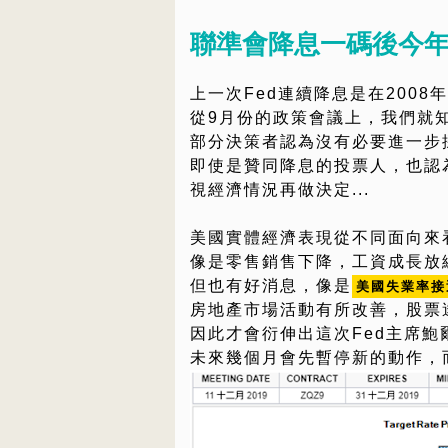
聯準會降息一碼後今
上一次Fed連續降息是在2008
從9月份的政策會議上，我們就
部分決策者認為沒有必要進一步
即使是贊同降息的投票人，也認
視經濟情況再做決定...
美國實體經濟表現從不同面向來
像是零售銷售下降，工資成長放
但也有好消息，像是
美國失業率接
房地產市場活動有所改善，股票
因此才會衍伸出這次Fed主席鮑
未來幾個月會先暫停新的動作，