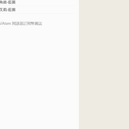
角錐-藍圖
叉戳-藍圖
S/Atom 閱讀器訂閱幣圖誌