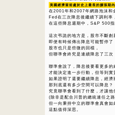
美國經濟當前處於史上最長的擴張期
在2001年和2007年網路泡沫
Fed在三次降息後繼續下調利率
在這些降息週期中，S&P 500指
這次弔詭的地方是，股市不斷創
即便有時候傳出降息可能暫停了
股市也只是些微的回檔，
但聯準會終究是連續降息了三次
聯準會說了，降息後要看更多的
才能決定進一步行動，但等到實
如果證明了還要繼續降息，經濟
那到底還有多少空間可以降息？
究竟聯準會看到了什麼，才讓他
(除非是配合川普的總統連任之
但一向秉持中立的聯準會真會如
這點值得深思。