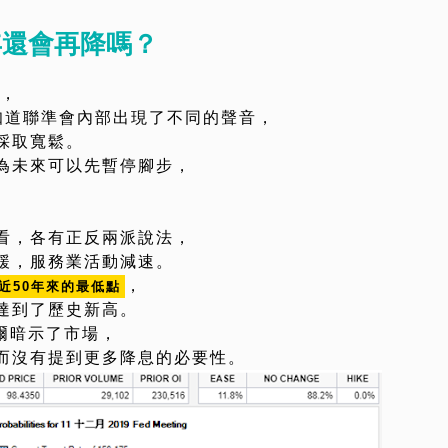
年還會再降嗎？
年，
知道聯準會內部出現了不同的聲音，
採取寬鬆。
為未來可以先暫停腳步，
看，各有正反兩派說法，
緩，服務業活動減速。
，
近50年來的最低點
達到了歷史新高。
爾暗示了市場，
而沒有提到更多降息的必要性。