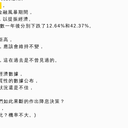
，
內
和金融風暴期間，
，以提振經濟。
數一年後分別下跌了12.64%和42.37%。
新高，
，應該會維持不變，
，這在過去是不曾見過的。
經濟數據，
質性的數據公布，
狀況還是不佳，
們如此果斷的作出降息決策？
路，
此？機率不大。)