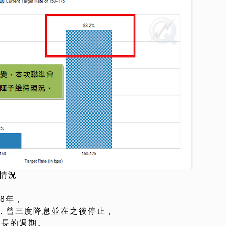
情況
98年，
，曾三度降息並在之後停止，
二長的週期。