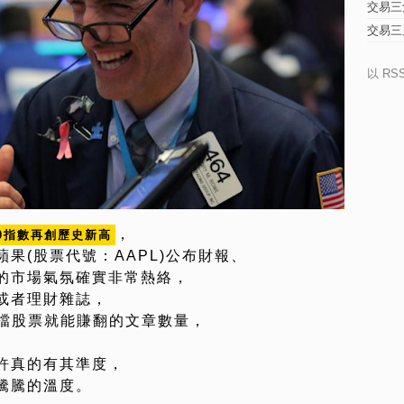
交易三
交易三
以 RS
，
00指數再創歷史新高
果(股票代號：AAPL)公布財報、
的市場氣氛確實非常熱絡，
或者理財雜誌，
幾檔股票就能賺翻的文章數量，
許真的有其準度，
騰騰的溫度。