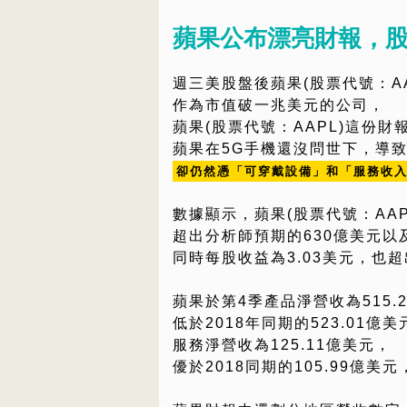
蘋果公布漂亮財報，
週三美股盤後蘋果(股票代號：A
作為市值破一兆美元的公司，
蘋果(股票代號：AAPL)這份
蘋果在5G手機還沒問世下，導致i
卻仍然憑「可穿戴設備」和「服務收
數據顯示，蘋果(股票代號：AAP
超出分析師預期的630億美元以
同時每股收益為3.03美元，也超
蘋果於第4季產品淨營收為515.
低於2018年同期的523.01億美
服務淨營收為125.11億美元，
優於2018同期的105.99億