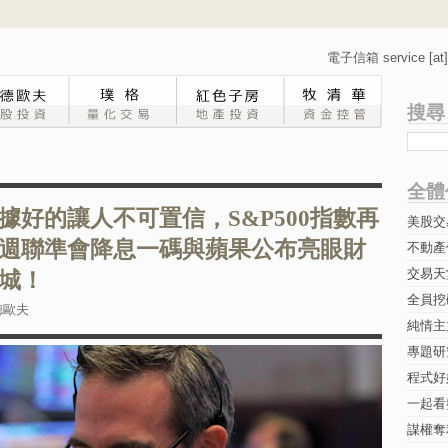
電子信箱 service [at] 
搜尋
全體
據好的讓人不可置信，S&P500指數再
美股交
週聯準會降息一碼與蘋果公布亮眼財
不動產
交易天
城！
全員挖
德歐夫
純情主
專題研究-
程式好
一起看
謀權奪