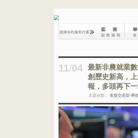
11
/
04
最新非農就業數
創歷史新高，上
報，多頭再下一
主題分類：
美股交易室-畢