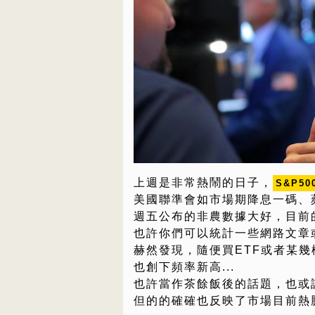
上週是非常熱鬧的日子，
S&P5
美國聯準會如市場期降息一碼、蘋
週五公布的非農數據大好，目前
也許你們可以統計一些網路文章
赫然發現，隨便買ETF或者某
也創下頻率新高...
也許當作茶餘飯後的話題，也或
但的的確確也反映了市場目前熱