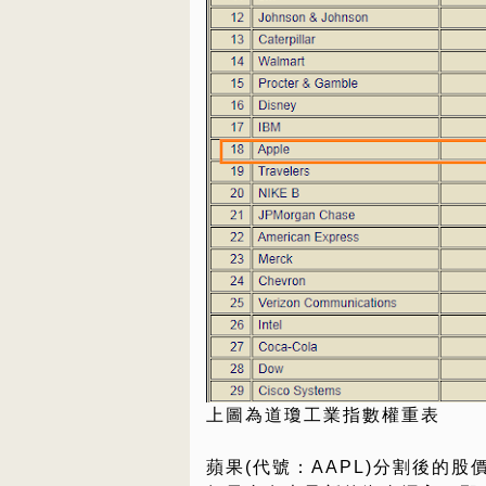
上圖為道瓊工業指數權重表
蘋果(代號：AAPL)分割後的股價