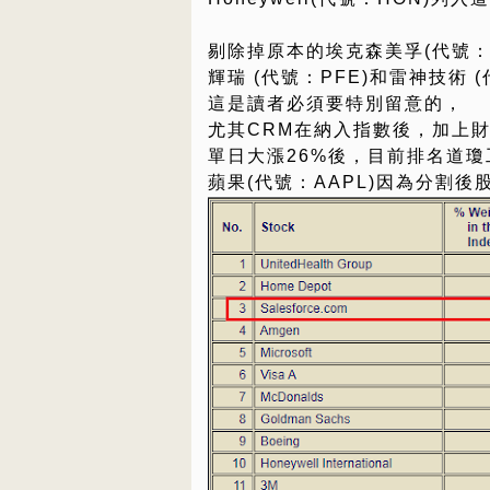
剔除掉原本的埃克森美孚(代號：
輝瑞 (代號：PFE)和雷神技術 (
這是讀者必須要特別留意的，
尤其CRM在納入指數後，加上
單日大漲26%後，目前排名道瓊
蘋果(代號：AAPL)因為分割後