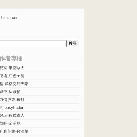
bituzi.com
作者專欄
易室-畢德歐夫
億術-紅色子房
堂-璞格交易團隊
礦中-採礦貓
力俏股東-狼打
easytrader
好玩-程式獵人
盤吧-金湯尼
利真英雄-牧清華