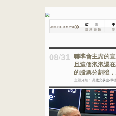
08
/
31
聯準會主席的宣
且這個泡泡還在
的股票分割後，
主題分類：
美股交易室-畢