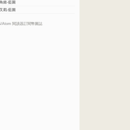
角錐-藍圖
叉戳-藍圖
S/Atom 閱讀器訂閱幣圖誌