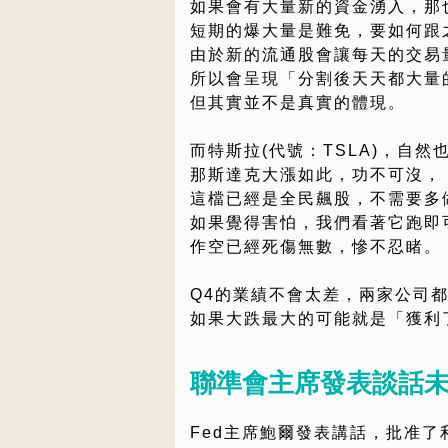
如果會有大量新的資金湧入，那
短期的爆大量是難免，要如何跟
由於新的流通股會讓每天的交易
所以會呈現「分割後天天都大量
但其實並不是真實的體現。
而特斯拉(代號：TSLA)，自
那斯達克大漲如此，功不可沒，
這檔已經是全民飆股，不需要多
如果覺得害怕，我們看著它跑即
作空已經死傷無數，慘不忍睹。
Q4的業績不會太差，兩家公司
如果大跌最大的可能就是「獲利
聯準會主席發表談話
Fed主席鮑爾發表講話，批准