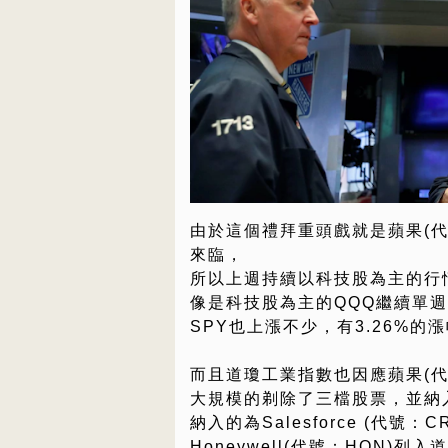
由於這個禮拜重頭戲就是蘋果(代號
來臨，
所以上週持續以科技股為主的行
像是科技股為主的QQQ繼續單週飆
SPY也上漲不少，有3.26%的
而且道瓊工業指數也因應蘋果(代
大規模的剃除了三檔股票，並納
納入的為Salesforce (代號
Honeywell(代號：HON)列