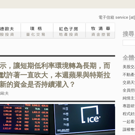
電子信箱 service [at] 
搜尋
全體
示，讓短期低利率環境轉為長期，而
美股交
默許著一直吹大，本週蘋果與特斯拉
不動產
交易天
新的資金是否持續灌入？
全員挖
德歐夫
純情主
專題研究-
程式好
一起看
謀權奪