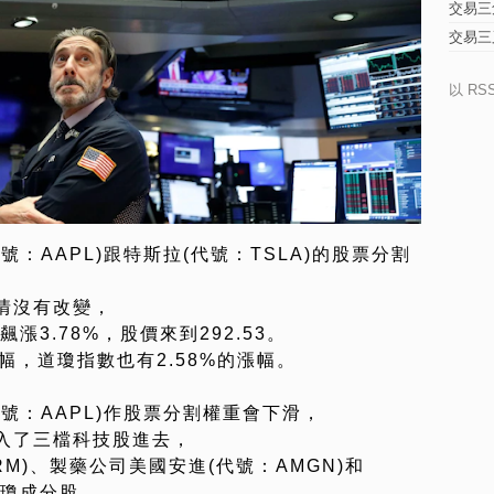
交易三
交易三
以 RS
：AAPL)跟特斯拉(代號：TSLA)的股票分割
情沒有改變，
漲3.78%，股價來到292.53。
漲幅，道瓊指數也有2.58%的漲幅。
號：AAPL)作股票分割權重會下滑，
入了三檔科技股進去，
：CRM)、製藥公司美國安進(代號：AMGN)和
入道瓊成分股。