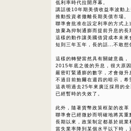
低利率時代拉開序幕。
講話後10年期美債收益率波動上
推動投資者撤離長期美債市場。
聯準會批准在設定利率的方式上
放棄為抑制通膨而提前升息的長
這樣的動作讓美國借貸成本未來
短則三年五年，長的話...不敢想
這樣的轉變當然具有關鍵意義，
2015年底之後的升息，很大原
嚴密盯緊通膨的數字，才會做升
不過目前鮑爾在週四的暗示，希
這表明過去25年來廣泛採用的
已經暫時的失效了。
此外，隨著貨幣政策框架的改革
聯準會已經微妙而明確地將其重
長期以來，政策制定都基於就業和
當失業率降到某個水平以下時，