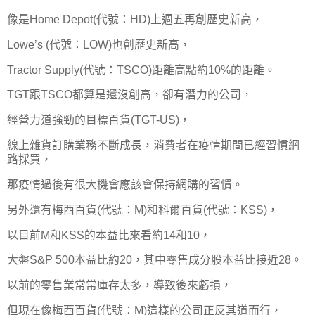
像是Home Depot(代號：HD)上週五再創歷史新高，
Lowe’s (代號：LOW)也創歷史新高，
Tractor Supply(代號：TSCO)距離高點約10%的距離。
TGT跟TSCO都算是還沒創高，卻有潛力的公司，
經營力道強勁的目標百貨(TGT-US)，
線上雜貨訂購業務不斷成長，消費者在疫情期間已經習慣網
路採買，
那疫情過後有很大機會應該會保持網購的習慣。
另外還有梅西百貨(代號：M)和科爾百貨(代號：KSS)，
以目前M和KSS的本益比來看約14和10，
大盤S&P 500本益比約20，其中零售成分股本益比接近28。
以前的零售業常常庫存太多，導致後來虧損，
但現在像梅西百貨(代號：M)這樣的公司正反其道而行，