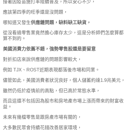
接著因疫苗施打率陸續普及，所以安心不少，
應該第四季的旺季還是沒問題，
哪知道又發生
供應鏈問題，缺料缺工缺貨，
從沒看過零售業竟然擔心庫存太少，這是分析師們怎麼算都
算不到的。
美國消費力依舊不錯，強勢零售股還是要留意
對折扣店來說供應鏈的問題影響較大，
例如 TJX、ROST近期表現都落後市場和同業。
儘管如此，美國消費者狀況良好，個人儲蓄約達1.9兆美元，
雖然仍低於疫情前的高點，但已高於常態水準，
而且這還不包括因為股市和房地產市場上漲而帶來的財富收
益。
未來有幾檔零售是跟房產市場有關的，
大多數民眾會持續花錢改善居家環境，