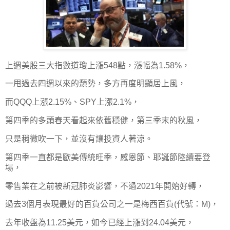
上週美股三大指數道瓊上漲548點，漲幅為1.58%，
一甩過去四週以來的頹勢，多方再度明顯居上風，
而QQQ上漲2.15%、SPY上漲2.1%，
第四季的多頭春天看起來依舊穩健，第三季末的秋風，
只是稍微吹一下，並沒有讓投資人著涼。
第四季一直都是歐美傳統旺季，感恩節、耶誕節陸續要登
場，
零售業在之前被新冠肺炎影響，不過2021年開始好轉，
過去3個月表現最好的百貨公司之一是梅西百貨(代號：M)，
去年收盤為11.25美元，如今已經上漲到24.04美元，