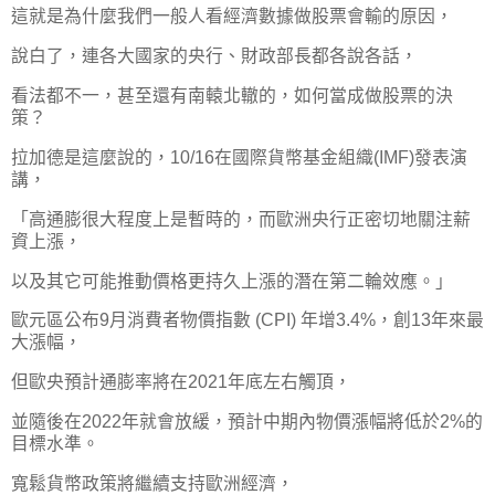
這就是為什麼我們一般人看經濟數據做股票會輸的原因，
說白了，連各大國家的央行、財政部長都各說各話，
看法都不一，甚至還有南轅北轍的，如何當成做股票的決
策？
拉加德是這麼說的，10/16在國際貨幣基金組織(IMF)發表演
講，
「高通膨很大程度上是暫時的，而歐洲央行正密切地關注薪
資上漲，
以及其它可能推動價格更持久上漲的潛在第二輪效應。」
歐元區公布9月消費者物價指數 (CPI) 年增3.4%，創13年來最
大漲幅，
但歐央預計通膨率將在2021年底左右觸頂，
並隨後在2022年就會放緩，預計中期內物價漲幅將低於2%的
目標水準。
寬鬆貨幣政策將繼續支持歐洲經濟，