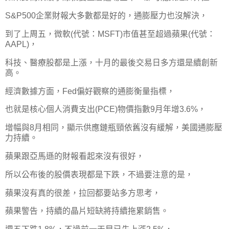
S&P500企業財報大多數都是好的，通膨壓力也沒解決，
到了上周五，微軟(代號：MSFT)市值甚至超過蘋果(代號：
AAPL)，
科技、醫療股都是上漲，十月的最後交易日多方還是續創新
高。
經濟數據方面，Fed偏好觀察的通膨衡量指標，
也就是核心個人消費支出(PCE)物價指數9月年增3.6%，
增幅與8月相同，顯示供應鏈瓶頸依舊沒有緩解，美國通膨壓
力持續。
蘋果跟亞馬遜的財報看起來沒有很好，
所以公布後的股價表現都是下跌，不過要注意的是，
蘋果沒有真的很差，拉回都要站多方思考，
蘋果警告，持續的晶片短缺將持續拖累銷售。