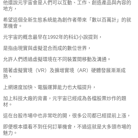
他還說元宇宙會是人們可以互動、工作、創造產品與內容的
地方，
希望這個全新生態系統能為創作者帶來「數以百萬計」的就
業機會。
元宇宙的概念最早在1992年的科幻小說提到，
是指由現實與虛擬混合而成的數位世界，
允許人們透過虛擬環境在不同裝置間移動及溝通。
隨著虛擬實境（VR）及擴增實境（AR）硬體發展漸漸成
熟、
上網速度加快、電腦運算能力也大幅提升，
加上科技大廠的背書，元宇宙已經成為各檔股票炒作的題
材。
這在台股市場中也非常吃的開，很多公司都已經提前上漲，
即便根本還看不到任何訂單機會，不過這就是大多頭市場的
魅力。